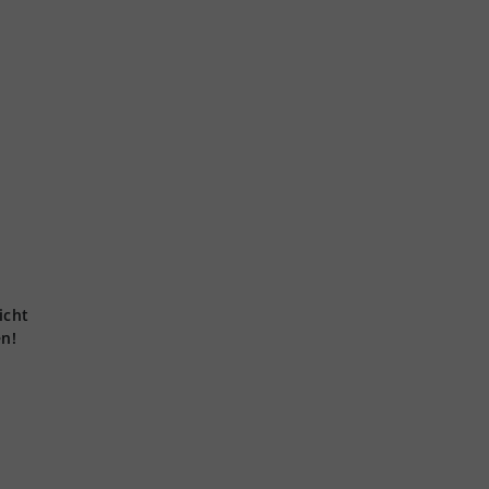
icht
en!