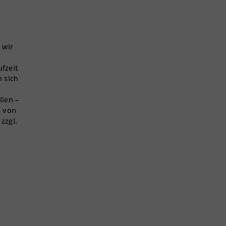
 wir
ufzeit
 sich
lien –
s von
zzgl.