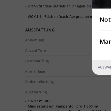
- 24/7-Stunden-Betrieb an 7 Tagen die Woche
- WGK I- III Flächen (nach Absprache) möglich
Not
AUSSTATTUNG
Mar
Andienung
Anzahl Tore
Lastenaufzug
AUSWAH
Krananlage
Bodenbelastung
Ausstattung
- 10- 12 m UKB
- Mindestens ein Rampentor pro 1.000 m²