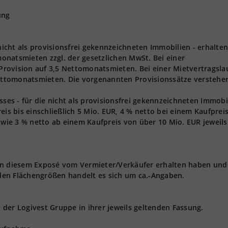
ung
 nicht als provisionsfrei gekennzeichneten Immobilien - erhalten
onatsmieten zzgl. der gesetzlichen MwSt. Bei einer
 Provision auf 3,5 Nettomonatsmieten. Bei einer Mietvertragsla
Nettomonatsmieten. Die vorgenannten Provisionssätze verstehen
s - für die nicht als provisionsfrei gekennzeichneten Immobi
eis bis einschließlich 5 Mio. EUR, 4 % netto bei einem Kaufprei
owie 3 % netto ab einem Kaufpreis von über 10 Mio. EUR jeweils 
 in diesem Exposé vom Vermieter/Verkäufer erhalten haben und
den Flächengrößen handelt es sich um ca.-Angaben.
der Logivest Gruppe in ihrer jeweils geltenden Fassung.