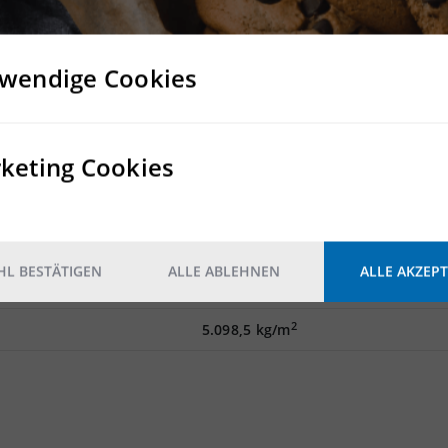
wendige Cookies
keting Cookies
Rampe
Mind. ein Rampentor pro 1.000 m²
Nein
L BESTÄTIGEN
ALLE ABLEHNEN
ALLE AKZEPT
Nein
2
5.098,5 kg/m