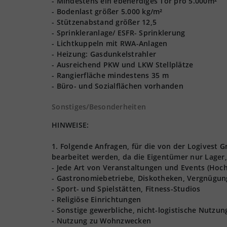
- Mindestens ein ebenerdiges Tor pro 5.000m²
- Bodenlast größer 5.000 kg/m²
- Stützenabstand größer 12,5
- Sprinkleranlage/ ESFR- Sprinklerung
- Lichtkuppeln mit RWA-Anlagen
- Heizung: Gasdunkelstrahler
- Ausreichend PKW und LKW Stellplätze
- Rangierfläche mindestens 35 m
- Büro- und Sozialflächen vorhanden
Sonstiges/Besonderheiten
HINWEISE:
1. Folgende Anfragen, für die von der Logives
bearbeitet werden, da die Eigentümer nur Lager,
- Jede Art von Veranstaltungen und Events (Hoch
- Gastronomiebetriebe, Diskotheken, Vergnügun
- Sport- und Spielstätten, Fitness-Studios
- Religiöse Einrichtungen
- Sonstige gewerbliche, nicht-logistische Nutzu
- Nutzung zu Wohnzwecken