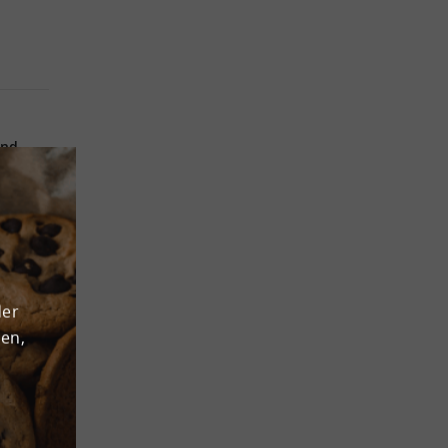
ind
u 10 -
iedene
tibel.
Die
 ist
der
r
den,