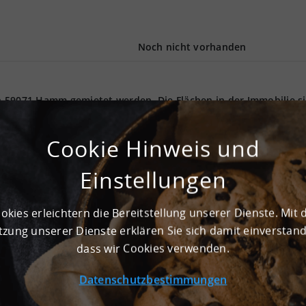
Noch nicht vorhanden
 59071 Hamm gemietet werden. Die Flächen in der Immobilie s
 reinen Lagerfläche von 20.000 m² steht die Immobilie für
stikimmobilien bietet insgesamt 22.000 m² Gewerbefläche. Bis z
Cookie Hinweis und
nutzbar. Ein modernes Andienungssystem ist flexibel an versch
 pro m² ist die Bodenbelastung für jegliche Nutzungsart kompa
Einstellungen
obilie möglich. Eine nötige 24/7-Genehmigung dafür liegt vor. 
 der relevantesten Logistikstandorte in Deutschland. Beziehbar
biet Hamm steigt weiterhin in seiner Beliebtheit aufgrund der
okies erleichtern die Bereitstellung unserer Dienste. Mit 
 Anbindungen an umliegende Regionen. Kontaktieren sie uns fü
ndort ist als Top-Logistikregion klassifiziert.
zung unserer Dienste erklären Sie sich damit einverstan
dass wir Cookies verwenden.
Datenschutzbestimmungen
 50.000 m²