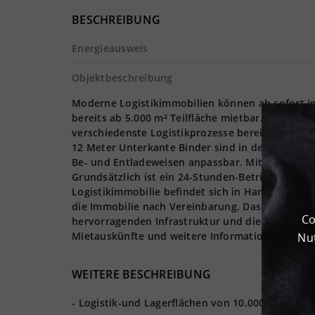
BESCHREIBUNG
Energieausweis
Objektbeschreibung
Moderne Logistikimmobilien können ab sofort in
bereits ab 5.000 m² Teilfläche mietbar. Mit einer
verschiedenste Logistikprozesse bereit. Die Logi
12 Meter Unterkante Binder sind in den Hallen 
Be- und Entladeweisen anpassbar. Mit 5.098,5 kg
Grundsätzlich ist ein 24-Stunden-Betrieb der Imm
Logistikimmobilie befindet sich in Hamm – einem
die Immobilie nach Vereinbarung. Das Logistikge
Co
hervorragenden Infrastruktur und die schnellen
Mietauskünfte und weitere Informationen. Der Sta
Nut
WEITERE BESCHREIBUNG
- Logistik-und Lagerflächen von 10.000 m² bis zu