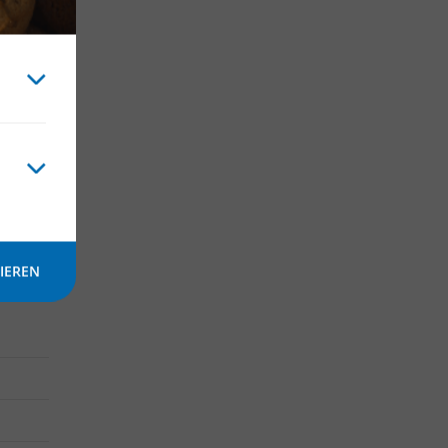
le
d
pen,
schluss
en
IEREN