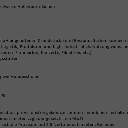
teilweise Hallenbüroflächen
t GmbH angebotenen Grundstücke und Bestandsflächen können n
 Logistik, Produktion und Light Industrial als Nutzung wünsch
zeiten, Flohmärkte, Konzerte, Filmdrehs etc.)
gsstätten
ng wie Hundeschulen
ung
 nicht als provisionsfrei gekennzeichneten Immobilien - erhalten
onatsmieten zzgl. der gesetzlichen MwSt.
t sich die Provision auf 3,5 Nettomonatsmieten. Bei einer