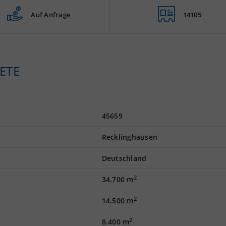
Auf Anfrage
14105
ETE
45659
Recklinghausen
Deutschland
2
34.700 m
2
14.500 m
2
8.400 m