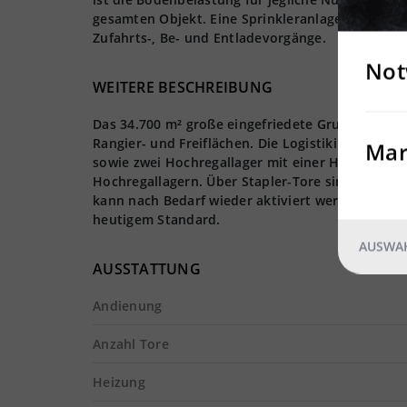
gesamten Objekt. Eine Sprinkleranlage ist vorha
Zufahrts-, Be- und Entladevorgänge.
Not
WEITERE BESCHREIBUNG
Das 34.700 m² große eingefriedete Grundstück(2
Rangier- und Freiflächen. Die Logistikimmobilie
Mar
sowie zwei Hochregallager mit einer Höhe von ca.
Hochregallagern. Über Stapler-Tore sind sie mit
kann nach Bedarf wieder aktiviert werden. Die B
heutigem Standard.
AUSWAH
AUSSTATTUNG
Andienung
Anzahl Tore
Heizung