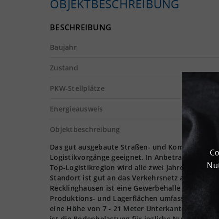
OBJEKTBESCHREIBUNG
BESCHREIBUNG
Baujahr
Zustand
PKW-Stellplätze
Energieausweis
Objektbeschreibung
Das gut ausgebaute Straßen- und Kommunikations
Co
Logistikvorgänge geeignet. In Anbetracht der lok
Nut
Top-Logistikregion wird alle zwei Jahre von der 
Standort ist gut an das Verkehrsnetz angeschlos
Recklinghausen ist eine Gewerbehalle zur Miete v
Produktions- und Lagerflächen umfassen 14.500 m²
eine Höhe von 7 - 21 Meter Unterkante Binder au
ist die Bodenbelastung für jegliche Nutzungsart