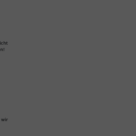
icht
en!
 wir