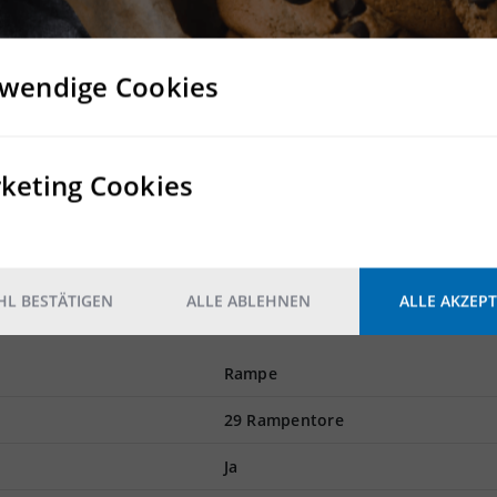
nden. Das Andienungssystem dieser Halle ist perfekt für schnel
wendige Cookies
4-7-Nutzung/ Schranke/ Pförtnerhaus) verfügt über ausreichen
 besteht aus 2 Baukörper, mit zwei Umschlagshallen und 39 Ram
keting Cookies
 21 m UKB. Insgesamt gibt es ca. 22.950 EP-Stellplätze in den
 den Umschlagashallen verbunden. Ein ca. 200 m langer Gleisan
üro- und Sozialflächen (teilweise Hallenbüroflächen) entsprech
L BESTÄTIGEN
ALLE ABLEHNEN
ALLE AKZEPT
Rampe
29 Rampentore
Ja