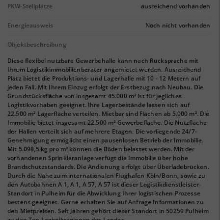
PKW-Stellplätze
ausreichend vorhanden
Energieausweis
Noch nicht vorhanden
Objektbeschreibung
Diese flexibel nutzbare Gewerbehalle kann nach Rücksprache mit
Ihrem Logistikimmobilienberater angemietet werden. Ausreichend
Platz bietet die Produktions- und Lagerhalle mit 10 - 12 Metern auf
jeden Fall. Mit Ihrem Einzug erfolgt der Erstbezug nach Neubau. Die
Grundstücksfläche von insgesamt 45.000 m² ist für jegliches
Logistikvorhaben geeignet. Ihre Lagerbestände lassen sich auf
22.500 m² Lagerfläche verteilen. Mietbar sind Flächen ab 5.000 m². Die
Immobilie bietet insgesamt 22.500 m² Gewerbefläche. Die Nutzfläche
der Hallen verteilt sich auf mehrere Etagen. Die vorliegende 24/7-
Genehmigung ermöglicht einen pausenlosen Betrieb der Immobilie.
Mit 5.098,5 kg pro m² können die Böden belastet werden. Mit der
vorhandenen Sprinkleranlage verfügt die Immobilie über hohe
Brandschutzstandards. Die Andienung erfolgt über Überladebrücken.
Durch die Nähe zum internationalen Flughafen Köln/Bonn, sowie zu
den Autobahnen A 1, A 1, A 57, A 57 ist dieser Logistikdienstleister-
Standort in Pulheim für die Abwicklung Ihrer logistischen Prozesse
bestens geeignet. Gerne erhalten Sie auf Anfrage Informationen zu
den Mietpreisen. Seit Jahren gehört dieser Standort in 50259 Pulheim
zu den Top-Logistikregionen des Landes.