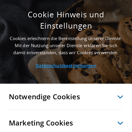
Cookie Hinweis und
Einstellungen
ERSTBEZUG - 22.500 M² GEWERBEHALLE IN
PULHEIM AN DER AUTOBAHN A 1 -
Cookies erleichtern die Bereitstellung unserer Dienste.
LANDKREIS RHEIN-ERFT-KREIS
Mit der Nutzung unserer Dienste erklären Sie sich
Startseite
/
Immobiliensuche
/
Detailansicht
damit einverstanden, dass wir Cookies verwenden.
Datenschutzbestimmungen
MERKEN
VERGLEICHEN
EXPORT PDF
ZURÜCK
Notwendige Cookies
Marketing Cookies