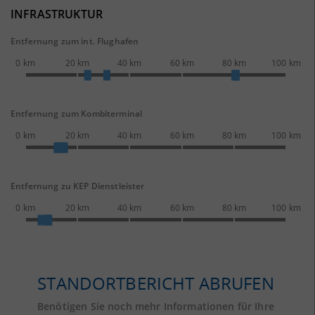
INFRASTRUKTUR
Entfernung zum int. Flughafen
0 km
20 km
40 km
60 km
80 km
100 km
Entfernung zum Kombiterminal
0 km
20 km
40 km
60 km
80 km
100 km
Entfernung zu KEP Dienstleister
0 km
20 km
40 km
60 km
80 km
100 km
STANDORTBERICHT ABRUFEN
Benötigen Sie noch mehr Informationen für Ihre