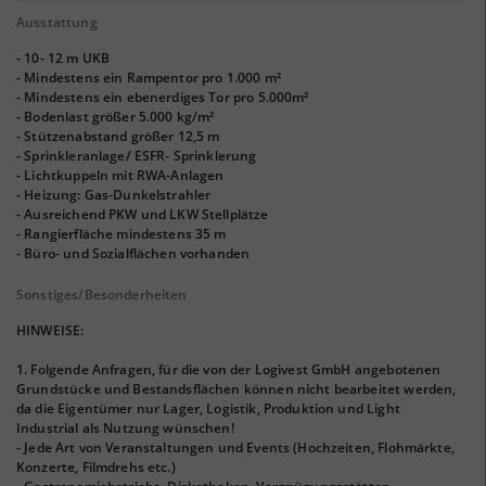
Ausstattung
- 10- 12 m UKB
- Mindestens ein Rampentor pro 1.000 m²
- Mindestens ein ebenerdiges Tor pro 5.000m²
- Bodenlast größer 5.000 kg/m²
- Stützenabstand größer 12,5 m
- Sprinkleranlage/ ESFR- Sprinklerung
- Lichtkuppeln mit RWA-Anlagen
- Heizung: Gas-Dunkelstrahler
- Ausreichend PKW und LKW Stellplätze
- Rangierfläche mindestens 35 m
- Büro- und Sozialflächen vorhanden
Sonstiges/Besonderheiten
HINWEISE:
1. Folgende Anfragen, für die von der Logivest GmbH angebotenen
Grundstücke und Bestandsflächen können nicht bearbeitet werden,
da die Eigentümer nur Lager, Logistik, Produktion und Light
Industrial als Nutzung wünschen!
- Jede Art von Veranstaltungen und Events (Hochzeiten, Flohmärkte,
Konzerte, Filmdrehs etc.)