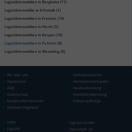
Logistikimmobilien in Bergheim
(11)
Logistikimmobilie in Erftstadt
(1)
Logistikimmobilien in Frechen
(19)
Logistikimmobilien in Hürth
(3)
Logistikimmobilien in Kerpen
(16)
KAUFKRAFT
(STAND: 2018)
Logistikimmobilien in Pulheim
(8)
Euro pro Kopf
Logistikimmobilien in Wesseling
(6)
(Landkreis / Kreisfreie Stadt)
22.675 €
Kaufkraftindex
(Landkreis / Kreisfreie Stadt)
99,02
Wir über uns
Immobiliensuche
Impressum
Vermieten/Verkaufen
KAUFKRAFT - EURO PRO KOPF
AGB
Neubauberatung
Datenschutz
Investmentberatung
Landkreis / Kreisfreie Stadt
22.651 €
KundenInformationen
Exklusivaufträge
Bundesland
Geldwäschegesetz
22.233 €
Deutschland
22.675 €
Halle
Logivest GmbH
Logistik
0 €
20.000 €
40.000 €
Oberanger 24