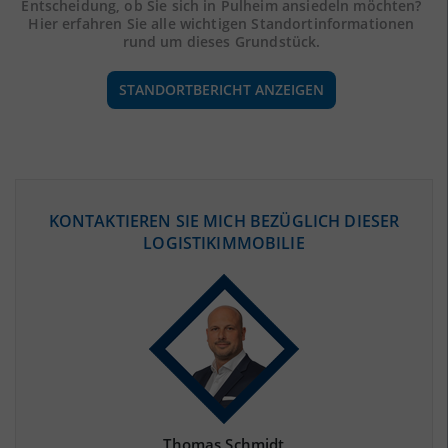
Entscheidung, ob Sie sich in Pulheim ansiedeln möchten?
Hier erfahren Sie alle wichtigen Standortinformationen
rund um dieses Grundstück.
STANDORTBERICHT ANZEIGEN
ÖKONOMISCHE DATEN & FAKTEN
KONTAKTIEREN SIE MICH BEZÜGLICH DIESER
LOGISTIKIMMOBILIE
BEVÖLKERUNG
(STAND: 12/2019)
Bevölkerung Gesamt
(Landkreis / Kreisfreie Stadt)
470.615
Bevölkerungsdichte
2
(Landkreis / Kreisfreie Stadt)
668 Einwohner/km
Fläche
2
(Landkreis / Kreisfreie Stadt)
704,71 km
Thomas Schmidt