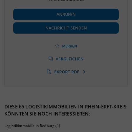
BESCHÄFTIGUNG
ANRUFEN
Beschäftigte
(Landkreis / Kreisfreie Stadt)
184.466
(Stand: 06/2020)
NACHRICHT SENDEN
Beschäftigtenquote
(Landkreis / Kreisfreie Stadt)
39,2 %
(Stand: 06/2020)
MERKEN
Arbeitslosenquote
(Landkreis / Kreisfreie Stadt)
VERGLEICHEN
8,86 %
(Stand: 01/2020)
EXPORT PDF
BESCHÄFTIGTEN- UND ARBEITSLOSENQUOTE
8.86%
39%
DIESE 65 LOGISTIKIMMOBILIEN IN RHEIN-ERFT-KREIS
KÖNNTEN SIE NOCH INTERESSIEREN:
Logistikimmobilie in Bedburg
(1)