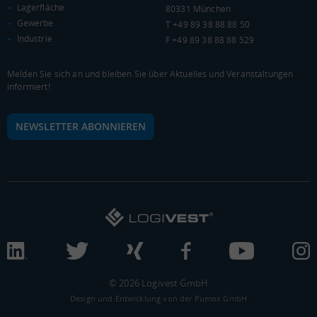
Lagerfläche
80331 München
Gewerbe
T +49 89 38 88 88 50
WIRTSCHAFTSKRAFT
(STAND: 2018)
Industrie
F +49 89 38 88 88 529
BRUTTOINLANDSPRODUKT
Melden Sie sich an und bleiben Sie über Aktuelles und Veranstaltungen
(LANDKREIS / KREISFREIE STADT)
informiert!
Gesamt
BIP je Erwerbstätigen
BIP je Einwohner
NEWSLETTER ABONNIEREN
16.234.601 Tsd. €
80.850 €
34.641 €
BRUTTOWERTSCHÖPFUNG
(LANDKREIS / KREISFREIE STADT)
Gesamt
Produzierendes Gewerbe
Handel und Verk
14.622.680 Tsd. €
3.882.188 Tsd. €
4.185.127 Tsd. €
BRUTTOWERTSCHÖPFUNG (DURCHSCHNITT)
© 2026 Logivest GmbH
Design und Entwicklung von der Pumox GmbH
Produzierendes Gewerbe