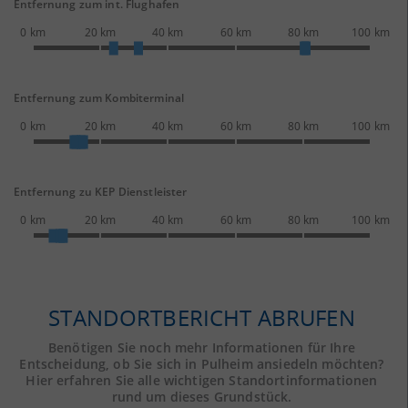
Entfernung zum int. Flughafen
0 km
20 km
40 km
60 km
80 km
100 km
Entfernung zum Kombiterminal
0 km
20 km
40 km
60 km
80 km
100 km
Entfernung zu KEP Dienstleister
0 km
20 km
40 km
60 km
80 km
100 km
STANDORTBERICHT ABRUFEN
Benötigen Sie noch mehr Informationen für Ihre
Entscheidung, ob Sie sich in Pulheim ansiedeln möchten?
Hier erfahren Sie alle wichtigen Standortinformationen
rund um dieses Grundstück.