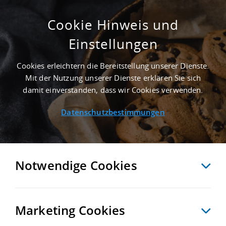
Cookie Hinweis und
Einstellungen
ERSTBEZUG - 10.000 M² LAGERHALLE IN
PULHEIM AN DER AUTOBAHN A 1 -
Cookies erleichtern die Bereitstellung unserer Dienste.
LANDKREIS RHEIN-ERFT-KREIS
Mit der Nutzung unserer Dienste erklären Sie sich
Startseite
/
Immobiliensuche
/
Detailansicht
damit einverstanden, dass wir Cookies verwenden.
Datenschutzbestimmungen
MERKEN
VERGLEICHEN
EXPORT PDF
ZURÜCK
Notwendige Cookies
Marketing Cookies