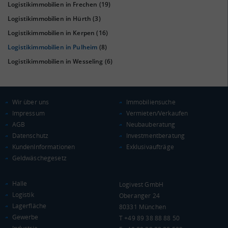
Logistikimmobilien in Frechen
(19)
Logistikimmobilien in Hürth
(3)
Logistikimmobilien in Kerpen
(16)
KAUFKRAFT
(STAND: 2018)
Logistikimmobilien in Pulheim
(8)
Euro pro Kopf
Logistikimmobilien in Wesseling
(6)
(Landkreis / Kreisfreie Stadt)
22.675 €
Kaufkraftindex
(Landkreis / Kreisfreie Stadt)
99,02
Wir über uns
Immobiliensuche
Impressum
Vermieten/Verkaufen
KAUFKRAFT - EURO PRO KOPF
AGB
Neubauberatung
Datenschutz
Investmentberatung
Landkreis / Kreisfreie Stadt
22.651 €
KundenInformationen
Exklusivaufträge
Bundesland
Geldwäschegesetz
22.233 €
Deutschland
22.675 €
Halle
Logivest GmbH
Logistik
0 €
20.000 €
40.000 €
Oberanger 24
Lagerfläche
80331 München
Gewerbe
T +49 89 38 88 88 50
WIRTSCHAFTSKRAFT
(STAND: 2018)