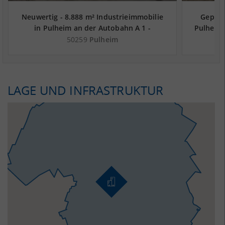
Neuwertig - 8.888 m² Industrieimmobilie
Gepfle
in Pulheim an der Autobahn A 1 -
Pulheim 
Landkreis Rhein-Erft-Kreis
50259
Pulheim
LAGE UND INFRASTRUKTUR