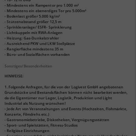
- Mindestens ein Rampentor pro 1.000 m²
- Mindestens ein ebenerdiges Tor pro 5.000m²
- Bodenlast größer 5.000 kg/m²
- Stützenabstand größer 12,5 m
- Sprinkleranlage/ ESFR- Sprinklerung
- Lichtkuppeln mit RWA-Anlagen
- Heizung: Gas-Dunkelstrahler
- Ausreichend PKW und LKW Stellplätze
- Rangierfläche mindestens 35 m
- Büro- und Sozialflächen vorhanden
Sonstiges/Besonderheiten
HINWEISE:
1. Folgende Anfragen, für die von der Logivest GmbH angebotenen
Grundstücke und Bestandsflächen können nicht bearbeitet werden,
da die Eigentümer nur Lager, Logistik, Produktion und Light
Industrial als Nutzung wünschen!
- Jede Art von Veranstaltungen und Events (Hochzeiten, Flohmärkte,
Konzerte, Filmdrehs etc.)
- Gastronomiebetriebe, Diskotheken, Vergnügungsstätten
- Sport- und Spielstätten, Fitness-Studios
- Religiöse Einrichtungen