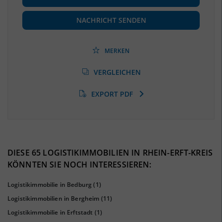
Beschäftigte
(Landkreis / Kreisfreie Stadt)
184.466
(Stand: 06/2020)
NACHRICHT SENDEN
Beschäftigtenquote
(Landkreis / Kreisfreie Stadt)
39,2 %
(Stand: 06/2020)
MERKEN
Arbeitslosenquote
(Landkreis / Kreisfreie Stadt)
VERGLEICHEN
8,86 %
(Stand: 01/2020)
EXPORT PDF
BESCHÄFTIGTEN- UND ARBEITSLOSENQUOTE
8.86%
39%
DIESE 65 LOGISTIKIMMOBILIEN IN RHEIN-ERFT-KREIS
KÖNNTEN SIE NOCH INTERESSIEREN:
Logistikimmobilie in Bedburg
(1)
Logistikimmobilien in Bergheim
(11)
Logistikimmobilie in Erftstadt
(1)