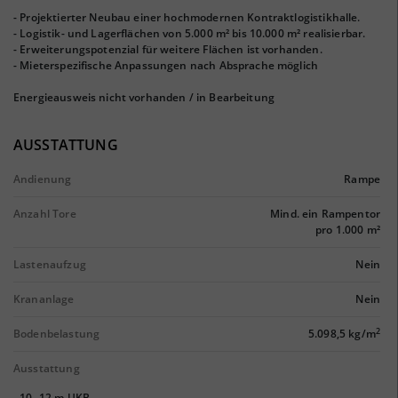
- Projektierter Neubau einer hochmodernen Kontraktlogistikhalle.
- Logistik- und Lagerflächen von 5.000 m² bis 10.000 m² realisierbar.
- Erweiterungspotenzial für weitere Flächen ist vorhanden.
- Mieterspezifische Anpassungen nach Absprache möglich
Energieausweis nicht vorhanden / in Bearbeitung
AUSSTATTUNG
Andienung
Rampe
Anzahl Tore
Mind. ein Rampentor
pro 1.000 m²
Lastenaufzug
Nein
Krananlage
Nein
2
Bodenbelastung
5.098,5 kg/m
Ausstattung
- 10- 12 m UKB