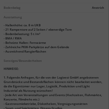
Bodenbelag
Anstrich
Ausstattung
- Hallenhöhe: ca. 8 m UKB
- 21 Rampentore auf 2 Seiten / ebenerdige Tore
- Bodenbelastung: 5 t /m²
- BMA / RWA
- Beheizte Hallen: Fernwärme
- Zahlreiche PKW-Parkplätze auf dem Gelände
- Ausreichend Rangierflächen
Sonstiges/Besonderheiten
HINWEISE:
1. Folgende Anfragen, für die von der Logivest GmbH angebotenen
Grundstücke und Bestandsflächen können nicht bearbeitet werden,
da die Eigentümer nur Lager, Logistik, Produktion und Light
Industrial als Nutzung wünschen!
- Jede Art von Veranstaltungen und Events (Hochzeiten, Flohmärkte,
Konzerte, Filmdrehs etc.)
- Gastronomiebetriebe, Diskotheken, Vergnügungsstätten
- Sport- und Spielstätten, Fitness-Studios