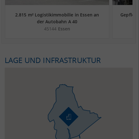
2.815 m² Logistikimmobilie in Essen an
Gepflegt
der Autobahn A 40
Es
45144
Essen
LAGE UND INFRASTRUKTUR