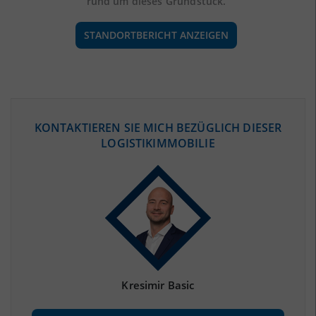
rund um dieses Grundstück.
STANDORTBERICHT ANZEIGEN
ÖKONOMISCHE DATEN & FAKTEN
KONTAKTIEREN SIE MICH BEZÜGLICH DIESER
LOGISTIKIMMOBILIE
BEVÖLKERUNG
(STAND: 12/2019)
Bevölkerung Gesamt
(Landkreis / Kreisfreie Stadt)
582.760
Bevölkerungsdichte
2
(Landkreis / Kreisfreie Stadt)
2.771 Einwohner/km
Fläche
2
(Landkreis / Kreisfreie Stadt)
210,34 km
Kresimir Basic
BESCHÄFTIGUNG