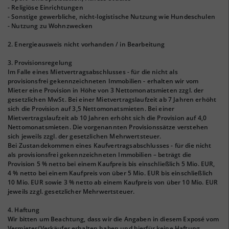
- Religiöse Einrichtungen
- Sonstige gewerbliche, nicht-logistische Nutzung wie Hundeschulen
- Nutzung zu Wohnzwecken
2. Energieausweis nicht vorhanden / in Bearbeitung
3. Provisionsregelung
Im Falle eines Mietvertragsabschlusses - für die nicht als
provisionsfrei gekennzeichneten Immobilien - erhalten wir vom
Mieter eine Provision in Höhe von 3 Nettomonatsmieten zzgl. der
gesetzlichen MwSt. Bei einer Mietvertragslaufzeit ab 7 Jahren erhöht
sich die Provision auf 3,5 Nettomonatsmieten. Bei einer
Mietvertragslaufzeit ab 10 Jahren erhöht sich die Provision auf 4,0
Nettomonatsmieten. Die vorgenannten Provisionssätze verstehen
sich jeweils zzgl. der gesetzlichen Mehrwertsteuer.
Bei Zustandekommen eines Kaufvertragsabschlusses - für die nicht
als provisionsfrei gekennzeichneten Immobilien – beträgt die
Provision 5 % netto bei einem Kaufpreis bis einschließlich 5 Mio. EUR,
4 % netto bei einem Kaufpreis von über 5 Mio. EUR bis einschließlich
10 Mio. EUR sowie 3 % netto ab einem Kaufpreis von über 10 Mio. EUR
jeweils zzgl. gesetzlicher Mehrwertsteuer.
4. Haftung
Wir bitten um Beachtung, dass wir die Angaben in diesem Exposé vom
Vermieter/Verkäufer erhalten haben und hierfür keine Haftung