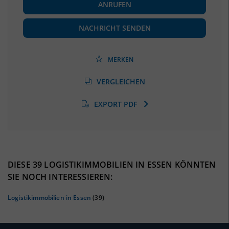
ANRUFEN
Beschäftigte
(Landkreis / Kreisfreie Stadt)
206.939
(Stand: 06/2020)
NACHRICHT SENDEN
Beschäftigtenquote
(Landkreis / Kreisfreie Stadt)
35,51 %
(Stand: 06/2020)
MERKEN
Arbeitslosenquote
(Landkreis / Kreisfreie Stadt)
VERGLEICHEN
13,89 %
(Stand: 01/2020)
EXPORT PDF
BESCHÄFTIGTEN- UND ARBEITSLOSENQUOTE
13.89%
35%
DIESE 39 LOGISTIKIMMOBILIEN IN ESSEN KÖNNTEN
SIE NOCH INTERESSIEREN:
Logistikimmobilien in Essen
(39)