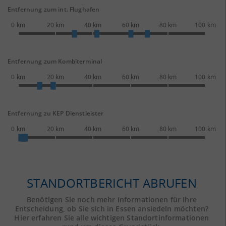
Entfernung zum int. Flughafen
0 km
20 km
40 km
60 km
80 km
100 km
Entfernung zum Kombiterminal
0 km
20 km
40 km
60 km
80 km
100 km
Entfernung zu KEP Dienstleister
0 km
20 km
40 km
60 km
80 km
100 km
STANDORTBERICHT ABRUFEN
Benötigen Sie noch mehr Informationen für Ihre
Entscheidung, ob Sie sich in Essen ansiedeln möchten?
Hier erfahren Sie alle wichtigen Standortinformationen