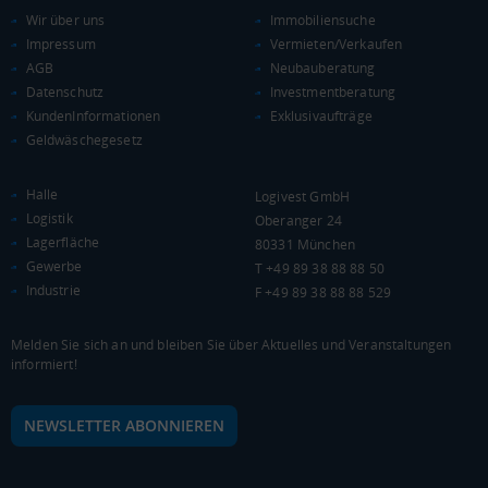
Wir über uns
Immobiliensuche
Impressum
Vermieten/Verkaufen
AGB
Neubauberatung
Datenschutz
Investmentberatung
KAUFKRAFT
(STAND: 2018)
KundenInformationen
Exklusivaufträge
Geldwäschegesetz
Euro pro Kopf
(Landkreis / Kreisfreie Stadt)
20.626 €
Halle
Logivest GmbH
Kaufkraftindex
Logistik
Oberanger 24
(Landkreis / Kreisfreie Stadt)
90,07
Lagerfläche
80331 München
Gewerbe
T +49 89 38 88 88 50
KAUFKRAFT - EURO PRO KOPF
Industrie
F +49 89 38 88 88 529
Landkreis / Kreisfreie Stadt
22.651 €
Bundesland
Melden Sie sich an und bleiben Sie über Aktuelles und Veranstaltungen
22.233 €
Deutschland
informiert!
20.626 €
NEWSLETTER ABONNIEREN
0 €
20.000 €
40.000 €