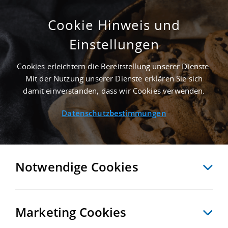
Cookie Hinweis und
Einstellungen
24.000 M² LOGISTIKIMMOBILIE IN ESSEN AN
DER AUTOBAHN A 42
Cookies erleichtern die Bereitstellung unserer Dienste.
Startseite
/
Immobiliensuche
/
Detailansicht
Mit der Nutzung unserer Dienste erklären Sie sich
damit einverstanden, dass wir Cookies verwenden.
Datenschutzbestimmungen
MERKEN
VERGLEICHEN
EXPORT PDF
ZURÜCK
Notwendige Cookies
Marketing Cookies