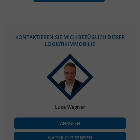
ÖKONOMISCHE DATEN & FAKTEN
KONTAKTIEREN SIE MICH BEZÜGLICH DIESER
LOGISTIKIMMOBILIE
BEVÖLKERUNG
(STAND: 12/2019)
Bevölkerung Gesamt
(Landkreis / Kreisfreie Stadt)
470.615
Bevölkerungsdichte
2
(Landkreis / Kreisfreie Stadt)
668 Einwohner/km
Fläche
2
(Landkreis / Kreisfreie Stadt)
704,71 km
Luca Wagner
BESCHÄFTIGUNG
ANRUFEN
Beschäftigte
(Landkreis / Kreisfreie Stadt)
184.466
(Stand: 06/2020)
NACHRICHT SENDEN