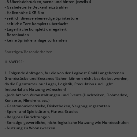
- 8 Überladebrücken, vorne und hinten jeweils 4
- Gasbefeuerte Deckenheizstrahler
- Hallenhöhe UKB 6 m
- seitlich diverse ebenerdige Sprintertore
- seitliche Tore komplett überdacht
- Lagerfläche komplett unregaliert
- Betonboden
- keine Sprinkleranlage vorhanden
Sonstiges/Besonderheiten
HINWEISE:
1. Folgende Anfragen, für die von der Logivest GmbH angebotenen
Grundstücke und Bestandsflächen können nicht bearbeitet werden,
da die Eigentümer nur Lager, Logistik, Produktion und Light
Industrial als Nutzung wünschen!
- Jede Art von Veranstaltungen und Events (Hochzeiten, Flohmärkte,
Konzerte, Filmdrehs etc.)
- Gastronomiebetriebe, Diskotheken, Vergnügungsstätten
- Sport- und Spielstätten, Fitness-Studios
- Religiöse Einrichtungen
- Sonstige gewerbliche, nicht-logistische Nutzung wie Hundeschulen
- Nutzung zu Wohnzwecken