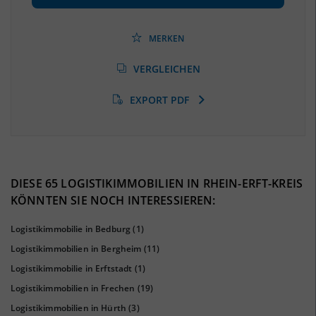
Beschäftigtenquote
(Landkreis / Kreisfreie Stadt)
39,2 %
(Stand: 06/2020)
MERKEN
Arbeitslosenquote
(Landkreis / Kreisfreie Stadt)
VERGLEICHEN
8,86 %
(Stand: 01/2020)
EXPORT PDF
BESCHÄFTIGTEN- UND ARBEITSLOSENQUOTE
8.86%
39%
DIESE 65 LOGISTIKIMMOBILIEN IN RHEIN-ERFT-KREIS
KÖNNTEN SIE NOCH INTERESSIEREN:
Logistikimmobilie in Bedburg
(1)
Logistikimmobilien in Bergheim
(11)
Logistikimmobilie in Erftstadt
(1)
Logistikimmobilien in Frechen
(19)
Logistikimmobilien in Hürth
(3)