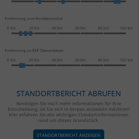
Entfernung zum Kombiterminal
0 km
20 km
40 km
60 km
80 km
100 km
Entfernung zu KEP Dienstleister
0 km
20 km
40 km
60 km
80 km
100 km
STANDORTBERICHT ABRUFEN
Benötigen Sie noch mehr Informationen für Ihre
Entscheidung, ob Sie sich in Kerpen ansiedeln möchten?
Hier erfahren Sie alle wichtigen Standortinformationen
rund um dieses Grundstück.
STANDORTBERICHT ANZEIGEN