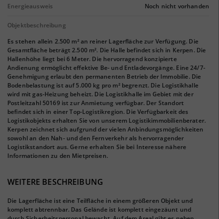
Energieausweis
Noch nicht vorhanden
Objektbeschreibung
Es stehen allein 2.500 m² an reiner Lagerfläche zur Verfügung. Die
Gesamtfläche beträgt 2.500 m². Die Halle befindet sich in Kerpen. Die
Hallenhöhe liegt bei 6 Meter. Die hervorragend konzipierte
Andienung ermöglicht effektive Be- und Entladevorgänge. Eine 24/7-
Genehmigung erlaubt den permanenten Betrieb der Immobilie. Die
Bodenbelastung ist auf 5.000 kg pro m² begrenzt. Die Logistikhalle
wird mit gas-Heizung beheizt. Die Logistikhalle im Gebiet mit der
Postleitzahl 50169 ist zur Anmietung verfügbar. Der Standort
befindet sich in einer Top-Logistikregion. Die Verfügbarkeit des
Logistikobjekts erhalten Sie von unserem Logistikimmobilienberater.
Kerpen zeichnet sich aufgrund der vielen Anbindungsmöglichkeiten
sowohl an den Nah- und den Fernverkehr als hervorragender
Logistikstandort aus. Gerne erhalten Sie bei Interesse nähere
Informationen zu den Mietpreisen.
WEITERE BESCHREIBUNG
Die Lagerfläche ist eine Teilfläche in einem größeren Objekt und
komplett abtrennbar. Das Gelände ist komplett eingezäunt und
durch Sicherheitspersonal bewacht. Auf dem Areal gibt es neben