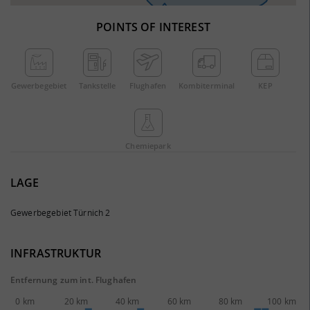
POINTS OF INTEREST
Gewerbe­gebiet
Tankstelle
Flughafen
Kombi­terminal
KEP
Chemie­park
LAGE
Gewerbegebiet Türnich 2
INFRASTRUKTUR
Entfernung zum int. Flughafen
0 km
20 km
40 km
60 km
80 km
100 km