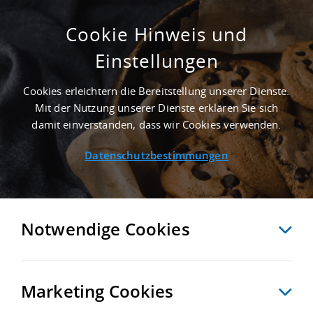
Cookie Hinweis und
Einstellungen
GEPFLEGT - 2.500 M² PRODUKTIONSHALLE
IN KERPEN AN DER AUTOBAHN A 61 -
Cookies erleichtern die Bereitstellung unserer Dienste.
LANDKREIS RHEIN-ERFT-KREIS
Mit der Nutzung unserer Dienste erklären Sie sich
Startseite
/
Immobiliensuche
/
Detailansicht
damit einverstanden, dass wir Cookies verwenden.
Datenschutzbestimmungen
MERKEN
VERGLEICHEN
EXPORT PDF
ZURÜCK
Notwendige Cookies
Marketing Cookies