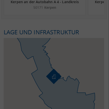
Kerpen an der Autobahn A 4 - Landkreis
Kerpen 
Rhein-Erft-Kreis
50171
Kerpen
LAGE UND INFRASTRUKTUR