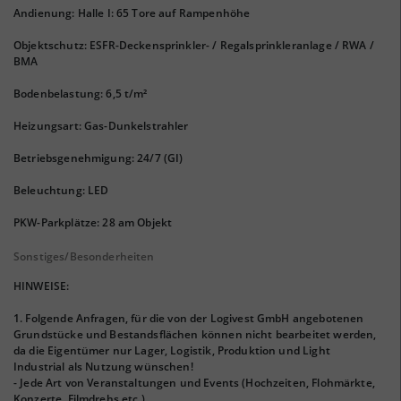
Andienung: Halle I: 65 Tore auf Rampenhöhe
Objektschutz: ESFR-Deckensprinkler- / Regalsprinkleranlage / RWA /
BMA
Bodenbelastung: 6,5 t/m²
Heizungsart: Gas-Dunkelstrahler
Betriebsgenehmigung: 24/7 (GI)
Beleuchtung: LED
PKW-Parkplätze: 28 am Objekt
Sonstiges/Besonderheiten
HINWEISE:
1. Folgende Anfragen, für die von der Logivest GmbH angebotenen
Grundstücke und Bestandsflächen können nicht bearbeitet werden,
da die Eigentümer nur Lager, Logistik, Produktion und Light
Industrial als Nutzung wünschen!
- Jede Art von Veranstaltungen und Events (Hochzeiten, Flohmärkte,
Konzerte, Filmdrehs etc.)