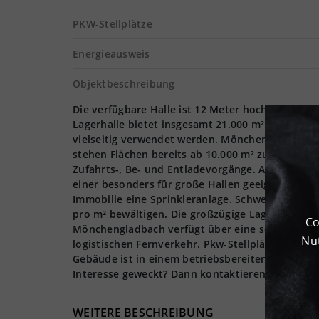
PKW-Stellplätze
Energieausweis
Objektbeschreibung
Die verfügbare Halle ist 12 Meter hoch. Alle Et
Lagerhalle bietet insgesamt 21.000 m² Gewerbefl
vielseitig verwendet werden. Mönchengladbach ei
stehen Flächen bereits ab 10.000 m² zur Verfügun
Zufahrts-, Be- und Entladevorgänge. Außerdem v
einer besonders für große Hallen geeigneten zent
Immobilie eine Sprinkleranlage. Schwere Transpo
pro m² bewältigen. Die großzügige Lagerhalle i
Co
Mönchengladbach verfügt über eine sehr gute I
Nut
logistischen Fernverkehr. Pkw-Stellplätze ermög
Gebäude ist in einem betriebsbereiten Zustand. 
Interesse geweckt? Dann kontaktieren Sie uns ge
WEITERE BESCHREIBUNG