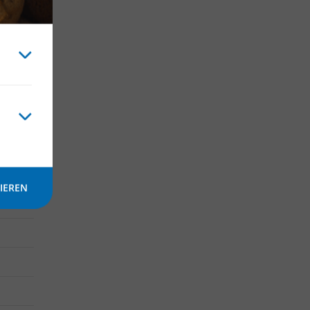
 / 1
t
IEREN