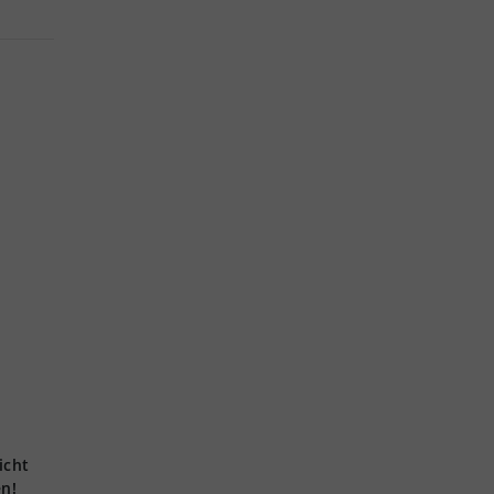
icht
en!