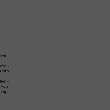
 wir
ufzeit
 sich
lien –
s von
zzgl.