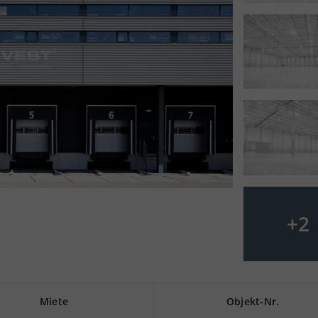
+
2
Miete
Objekt-Nr.