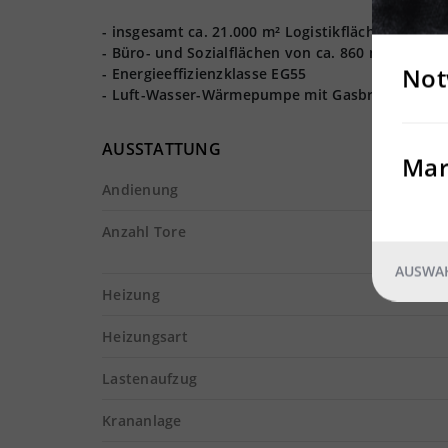
- insgesamt ca. 21.000 m² Logistikfläche ( 2 bran
- Büro- und Sozialflächen von ca. 860 m².
Not
- Energieeffizienzklasse EG55
- Luft-Wasser-Wärmepumpe mit Gasbrennwertt
AUSSTATTUNG
Mar
Andienung
Anzahl Tore
AUSWAH
Heizung
Heizungsart
Lastenaufzug
Krananlage