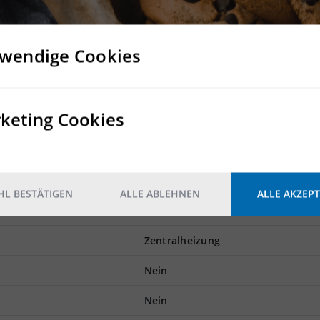
dabschnitte)
wendige Cookies
herme und Fußbodenheizung im Büro
keting Cookies
Rampe
1 Rampe pro 1.000 m² Hallenfläche
ebenerdigs Tor pro Brandabschnit
L BESTÄTIGEN
ALLE ABLEHNEN
ALLE AKZEPT
Ja
Zentralheizung
Nein
Nein