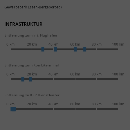
Gewerbepark Essen-Bergeborbeck
INFRASTRUKTUR
Entfernung zum int. Flughafen
0 km
20 km
40 km
60 km
80 km
100 km
Entfernung zum Kombiterminal
0 km
20 km
40 km
60 km
80 km
100 km
Entfernung zu KEP Dienstleister
0 km
20 km
40 km
60 km
80 km
100 km