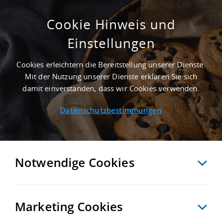
Cookie Hinweis und
Einstellungen
3.000 M² GEWERBEHALLE IN ESSEN AN DER
AUTOBAHN A 42
Cookies erleichtern die Bereitstellung unserer Dienste.
Startseite
/
Immobiliensuche
/
Detailansicht
Mit der Nutzung unserer Dienste erklären Sie sich
damit einverstanden, dass wir Cookies verwenden.
Datenschutzbestimmungen
MERKEN
VERGLEICHEN
EXPORT PDF
ZURÜCK
Notwendige Cookies
Marketing Cookies