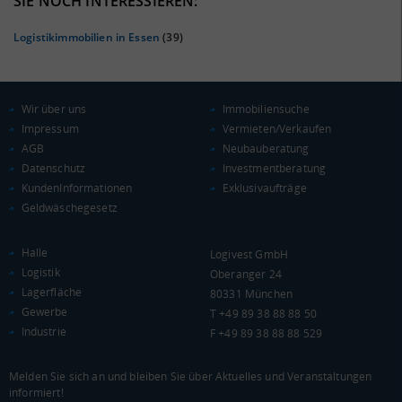
SIE NOCH INTERESSIEREN:
Logistikimmobilien in Essen
(39)
Wir über uns
Immobiliensuche
Impressum
Vermieten/Verkaufen
AGB
Neubauberatung
Datenschutz
Investmentberatung
KAUFKRAFT
(STAND: 2018)
KundenInformationen
Exklusivaufträge
Geldwäschegesetz
Euro pro Kopf
(Landkreis / Kreisfreie Stadt)
20.626 €
Halle
Logivest GmbH
Kaufkraftindex
Logistik
Oberanger 24
(Landkreis / Kreisfreie Stadt)
90,07
Lagerfläche
80331 München
Gewerbe
T +49 89 38 88 88 50
KAUFKRAFT - EURO PRO KOPF
Industrie
F +49 89 38 88 88 529
Landkreis / Kreisfreie Stadt
22.651 €
Bundesland
Melden Sie sich an und bleiben Sie über Aktuelles und Veranstaltungen
22.233 €
Deutschland
informiert!