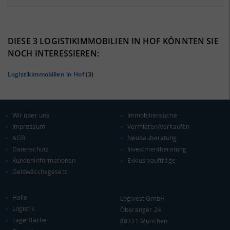
8.54%
37%
DIESE 3 LOGISTIKIMMOBILIEN IN HOF KÖNNTEN SIE
NOCH INTERESSIEREN:
Logistikimmobilien in Hof
(3)
Wir über uns
Immobiliensuche
Impressum
Vermieten/Verkaufen
AGB
Neubauberatung
Datenschutz
Investmentberatung
KAUFKRAFT
(STAND: 2018)
KundenInformationen
Exklusivaufträge
Geldwäschegesetz
Euro pro Kopf
(Landkreis / Kreisfreie Stadt)
20.353 €
Halle
Logivest GmbH
Kaufkraftindex
Logistik
Oberanger 24
(Landkreis / Kreisfreie Stadt)
88,88
Lagerfläche
80331 München