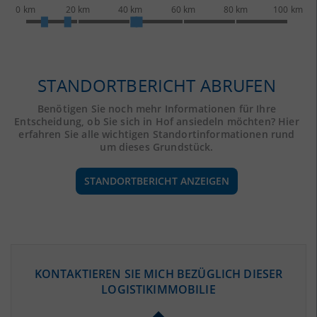
0 km
20 km
40 km
60 km
80 km
100 km
STANDORTBERICHT ABRUFEN
Benötigen Sie noch mehr Informationen für Ihre
Entscheidung, ob Sie sich in Hof ansiedeln möchten? Hier
erfahren Sie alle wichtigen Standortinformationen rund
um dieses Grundstück.
STANDORTBERICHT ANZEIGEN
ÖKONOMISCHE DATEN & FAKTEN
KONTAKTIEREN SIE MICH BEZÜGLICH DIESER
LOGISTIKIMMOBILIE
BEVÖLKERUNG
(STAND: 12/2019)