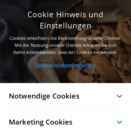
Cookie Hinweis und
Einstellungen
ERSTBEZUG - 10.000 M² LAGERFLÄCHE IN
HOF NAHE GÜTERVERKEHRSZENTRUM GVZ
Cookies erleichtern die Bereitstellung unserer Dienste.
HOF
Mit der Nutzung unserer Dienste erklären Sie sich
Startseite
/
Immobiliensuche
/
Detailansicht
damit einverstanden, dass wir Cookies verwenden.
Datenschutzbestimmungen
MERKEN
VERGLEICHEN
EXPORT PDF
ZURÜCK
Notwendige Cookies
Marketing Cookies