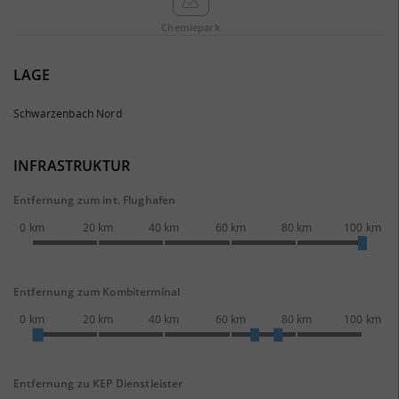
Chemie­park
LAGE
Schwarzenbach Nord
INFRASTRUKTUR
Entfernung zum int. Flughafen
0 km
20 km
40 km
60 km
80 km
100 km
Entfernung zum Kombiterminal
0 km
20 km
40 km
60 km
80 km
100 km
Entfernung zu KEP Dienstleister