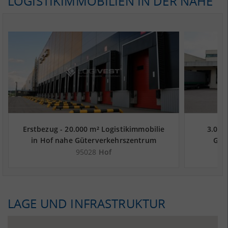
LOGISTIKIMMOBILIEN IN DER NÄHE
Erstbezug - 20.000 m² Logistikimmobilie
3.000
in Hof nahe Güterverkehrszentrum
Güt
Terminal Hof
95028
Hof
LAGE UND INFRASTRUKTUR