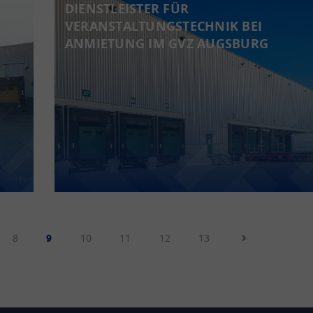
DIENSTLEISTER FÜR
VERANSTALTUNGSTECHNIK BEI
ANMIETUNG IM GVZ AUGSBURG
8
9
10
11
12
13
Next Page