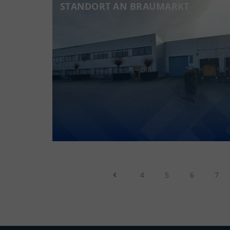
STANDORT AN BRAUMARKT
4
5
6
7
Previous Page