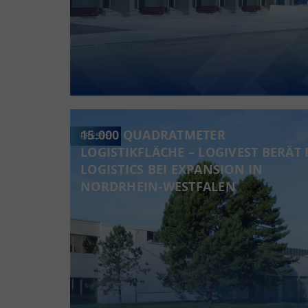
15.000 QUADRATMETER
PRESSE
LOGISTIKFLÄCHE – LOGIVEST BERÄT 
LOGISTICS BEI EXPANSION IN
NORDRHEIN-WESTFALEN