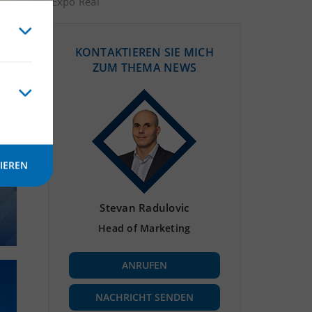
Expo Real
KONTAKTIEREN SIE MICH
ZUM THEMA NEWS
IEREN
Stevan Radulovic
Head of Marketing
ANRUFEN
NACHRICHT SENDEN