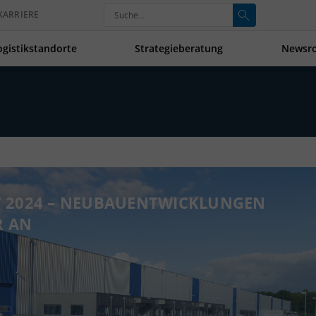
KARRIERE
ogistikstandorte
Strategieberatung
Newsr
 2024 – NEUBAUENTWICKLUNGEN
R AN