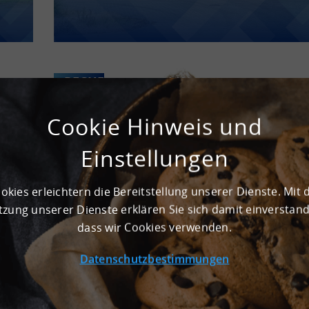
RECHENZENTREN IN DEUTSCHLAND –
PRESSE
DIGITALISIERUNG ALS
WIRTSCHAFTSFAKTOR
Cookie Hinweis und
Einstellungen
okies erleichtern die Bereitstellung unserer Dienste. Mit 
zung unserer Dienste erklären Sie sich damit einverstan
dass wir Cookies verwenden.
Datenschutzbestimmungen