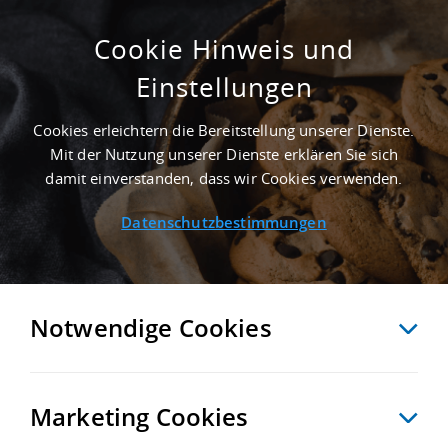
Cookie Hinweis und
Einstellungen
ANGEBOTE IN MANNHEIM
Startseite
/
Angebote in Mannheim
Cookies erleichtern die Bereitstellung unserer Dienste.
Mit der Nutzung unserer Dienste erklären Sie sich
damit einverstanden, dass wir Cookies verwenden.
Lagerhallen in
Datenschutzbestimmungen
Mannheim und
Umgebung
Notwendige Cookies
Suchen Sie nach einer passenden Lagerfläche?
Unsere Top-Objekte in Mannheim und
Marketing Cookies
Umgebung: