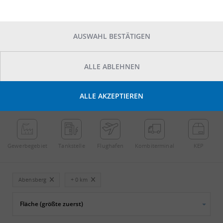
AUSWAHL BESTÄTIGEN
ALLE ABLEHNEN
POINTS OF INTEREST
ALLE AKZEPTIEREN
←
Streichen
→
Gewerbe­gebiet
Tankstelle
Flughafen
Kombi­terminal
KEP
Abensberg
+ 0 km