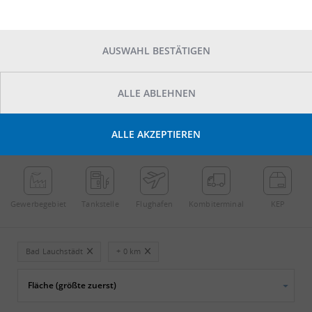
AUSWAHL BESTÄTIGEN
ALLE ABLEHNEN
POINTS OF INTEREST
ALLE AKZEPTIEREN
←
Streichen
→
Gewerbe­gebiet
Tankstelle
Flughafen
Kombi­terminal
KEP
Bad Lauchstädt
+ 0 km