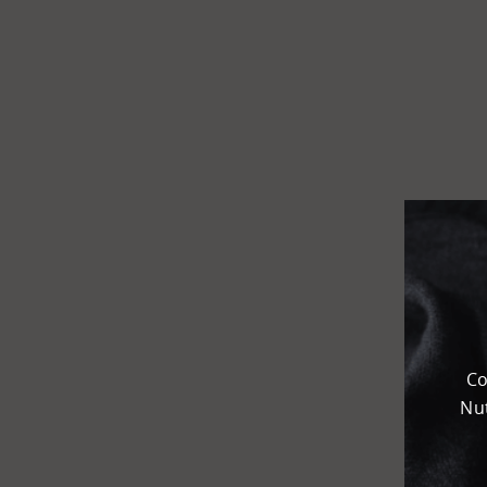
Flughafen
Kombi­
terminal
KEP
Chemie­park
Karteneinstellungen
+
Karte
-
Satellit
Co
Nut