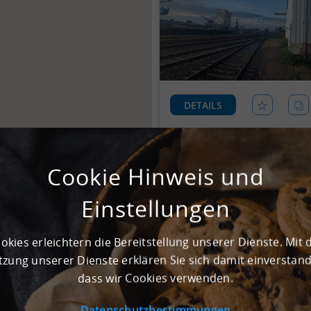
DETAILS
Konnten Sie keine passen
Cookie Hinweis und
Dann nehmen Sie Kontakt mit
Einstellungen
KONTAKT
okies erleichtern die Bereitstellung unserer Dienste. Mit 
zung unserer Dienste erklären Sie sich damit einverstan
dass wir Cookies verwenden.
Datenschutzbestimmungen