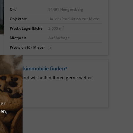
Ort
94491 Hengersberg
Objektart
Hallen/Produktion zur Miete
2
Prod.-/Lagerfläche
2.000 m
Mietpreis
Auf Anfrage
Provision für Mieter
Ja
de Logistikimmobilie finden?
 uns auf und wir helfen Ihnen gerne weiter.
der
den,