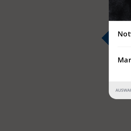
Not
Mar
AUSWAH