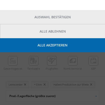
AUSWAHL BESTÄTIGEN
ALLE ABLEHNEN
POINTS OF INTEREST
ALLE AKZEPTIEREN
←
Streichen
→
Gewerbe­gebiet
Tankstelle
Flughafen
Kombi­terminal
KEP
Lemwerder
+ 0 km
Hallen/Produktion zur Miete