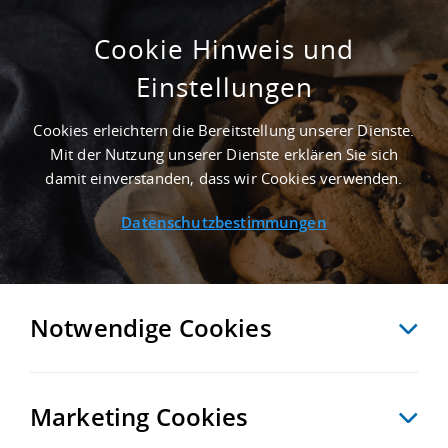
Cookie Hinweis und
Einstellungen
BERATUNG FÜR MIETLÖSUNGEN
Startseite
/
Logistikimmobilien
/
Neubauberatung
/
Beratung für Mietlösungen
Cookies erleichtern die Bereitstellung unserer Dienste.
Mit der Nutzung unserer Dienste erklären Sie sich
damit einverstanden, dass wir Cookies verwenden.
Datenschutzbestimmungen
Notwendige Cookies
MIT UNS WIRD IHR BUILT-
Marketing Cookies