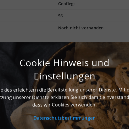
Gepflegt
56
Noch nicht vorhanden
netz in Lotte ist hervorragend für jegliche Logistikvorgänge
heit fällt der Mietpreis moderat aus. Der Status als Top-
Cookie Hinweis und
hofer-Arbeitsgruppe für Supply Chain Services verifiziert. Der
sen und eignet sich daher perfekt für Logistikunternehmen. In
Einstellungen
 Die Gesamtfläche beläuft sich auf ca. 6.000 m², die Produktion
 eine Höhe von 9,5 Meter Unterkante Binder auf. Schon in Kürz
 Tiefgarage mit Pkw-Stellplätzen. Mit 10.000 kg pro m² ist die
okies erleichtern die Bereitstellung unserer Dienste. Mit 
bel. Das Andienungssystem dieser Halle ist perfekt für schnel
zung unserer Dienste erklären Sie sich damit einverstan
dass wir Cookies verwenden.
Datenschutzbestimmungen
 m² und ist für Lagerung und Produktion geeignet