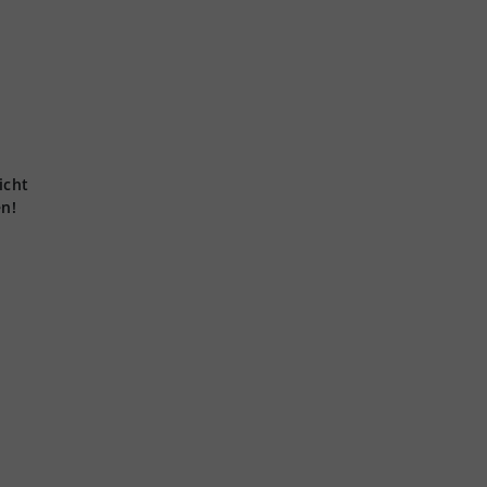
icht
en!