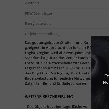
Zustand
PKW-Stellplätze
Energieausweis
Objektbeschreibung
Das gut ausgebaute Straßen- und Kommunikations
geeignet. In Anbetracht der lokalen Flächenknapp
Logistikregion wird alle zwei Jahre von der Fraun
Standort ist gut an das Verkehrsnetz angeschlos
Lotte ist eine Gewerbehalle zur Miete verfügbar.
Lagerflächen umfassen 6.000 m². Die Halle weist
das Objekt zur Verfügung. Das Areal umfasst eine
Co
Bodenbelastung für jegliche Nutzungsart kompati
Nut
Zufahrts-, Be- und Entladevorgänge.
WEITERE BESCHREIBUNG
- Das Objekt hat eine Lagerfläche von ca. 7.000