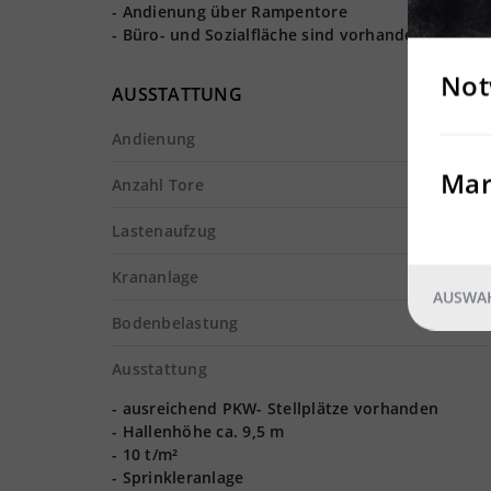
- Andienung über Rampentore
- Büro- und Sozialfläche sind vorhanden
Not
AUSSTATTUNG
Andienung
Mar
Anzahl Tore
Lastenaufzug
Krananlage
AUSWAH
Bodenbelastung
Ausstattung
- ausreichend PKW- Stellplätze vorhanden
- Hallenhöhe ca. 9,5 m
- 10 t/m²
- Sprinkleranlage