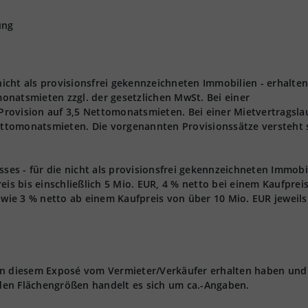
ung
 nicht als provisionsfrei gekennzeichneten Immobilien - erhalten
onatsmieten zzgl. der gesetzlichen MwSt. Bei einer
 Provision auf 3,5 Nettomonatsmieten. Bei einer Mietvertragsla
Nettomonatsmieten. Die vorgenannten Provisionssätze versteht 
s - für die nicht als provisionsfrei gekennzeichneten Immobi
eis bis einschließlich 5 Mio. EUR, 4 % netto bei einem Kaufprei
owie 3 % netto ab einem Kaufpreis von über 10 Mio. EUR jeweils 
 in diesem Exposé vom Vermieter/Verkäufer erhalten haben und
den Flächengrößen handelt es sich um ca.-Angaben.