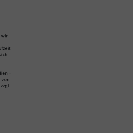
 wir
ufzeit
sich
lien –
s von
zzgl.