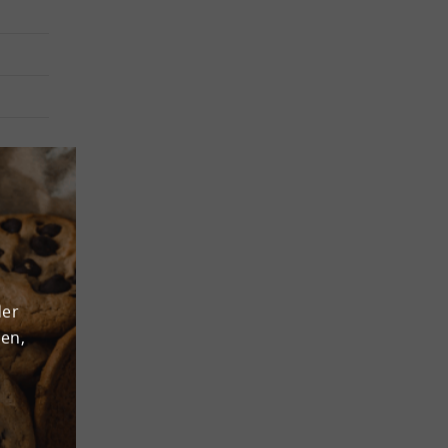
 49504
s- und
e steht
der
le
den,