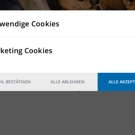
wendige Cookies
Rampe
keting Cookies
22 Rampentore
Nein
Nein
L BESTÄTIGEN
ALLE ABLEHNEN
ALLE AKZEPT
2
10.000 kg/m