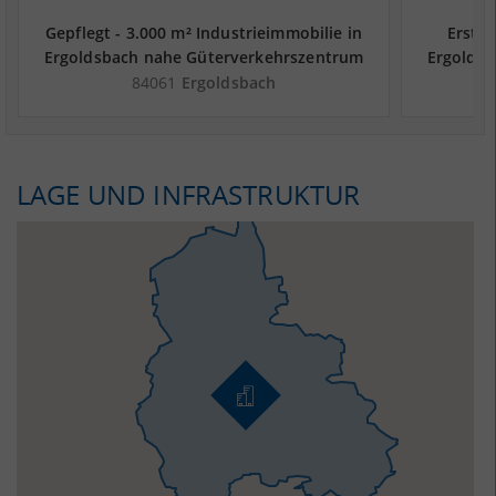
Gepflegt - 3.000 m² Industrieimmobilie in
Erstbe
Ergoldsbach nahe Güterverkehrszentrum
Ergolds
Bayernhafen Regensburg - Landkreis
Bayern
84061
Ergoldsbach
Landshut
LAGE UND INFRASTRUKTUR