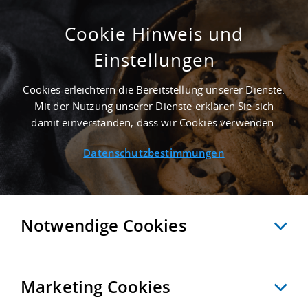
Cookie Hinweis und
Einstellungen
GEPFLEGT - 3.000 M² MIETHALLE IN
BAYERBACH B.ERGOLDSBACH NAHE
Cookies erleichtern die Bereitstellung unserer Dienste.
GÜTERVERKEHRSZENTRUM BAYERNHAFEN
Mit der Nutzung unserer Dienste erklären Sie sich
REGENSBURG - LANDKREIS LANDSHUT
damit einverstanden, dass wir Cookies verwenden.
Startseite
/
Immobiliensuche
/
Detailansicht
Datenschutzbestimmungen
MERKEN
VERGLEICHEN
EXPORT PDF
ZURÜCK
Notwendige Cookies
Marketing Cookies