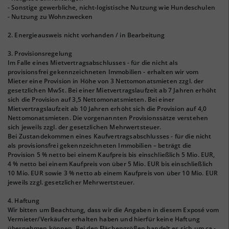
- Sonstige gewerbliche, nicht-logistische Nutzung wie Hundeschulen
- Nutzung zu Wohnzwecken
2. Energieausweis nicht vorhanden / in Bearbeitung
3. Provisionsregelung
Im Falle eines Mietvertragsabschlusses - für die nicht als
provisionsfrei gekennzeichneten Immobilien - erhalten wir vom
Mieter eine Provision in Höhe von 3 Nettomonatsmieten zzgl. der
gesetzlichen MwSt. Bei einer Mietvertragslaufzeit ab 7 Jahren erhöht
sich die Provision auf 3,5 Nettomonatsmieten. Bei einer
Mietvertragslaufzeit ab 10 Jahren erhöht sich die Provision auf 4,0
Nettomonatsmieten. Die vorgenannten Provisionssätze verstehen
sich jeweils zzgl. der gesetzlichen Mehrwertsteuer.
Bei Zustandekommen eines Kaufvertragsabschlusses - für die nicht
als provisionsfrei gekennzeichneten Immobilien – beträgt die
Provision 5 % netto bei einem Kaufpreis bis einschließlich 5 Mio. EUR,
4 % netto bei einem Kaufpreis von über 5 Mio. EUR bis einschließlich
10 Mio. EUR sowie 3 % netto ab einem Kaufpreis von über 10 Mio. EUR
jeweils zzgl. gesetzlicher Mehrwertsteuer.
4. Haftung
Wir bitten um Beachtung, dass wir die Angaben in diesem Exposé vom
Vermieter/Verkäufer erhalten haben und hierfür keine Haftung
übernehmen können. Bei den Flächengrößen handelt es sich um ca.-