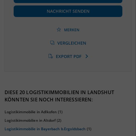
Beschäftigte
(Landkreis / Kreisfreie Stadt)
69.923
(Stand: 06/2020)
NACHRICHT SENDEN
Beschäftigtenquote
(Landkreis / Kreisfreie Stadt)
43,73 %
(Stand: 06/2020)
MERKEN
Arbeitslosenquote
(Landkreis / Kreisfreie Stadt)
VERGLEICHEN
3,9 %
(Stand: 01/2020)
EXPORT PDF
BESCHÄFTIGTEN- UND ARBEITSLOSENQUOTE
3.9%
43%
DIESE 20 LOGISTIKIMMOBILIEN IN LANDSHUT
KÖNNTEN SIE NOCH INTERESSIEREN:
Logistikimmobilie in Adlkofen
(1)
Logistikimmobilien in Altdorf
(2)
Logistikimmobilie in Bayerbach b.Ergoldsbach
(1)