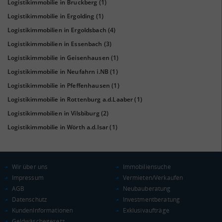
Logistikimmobilie in Bruckberg
(1)
Logistikimmobilie in Ergolding
(1)
Logistikimmobilien in Ergoldsbach
(4)
KAUFKRAFT
(STAND: 2018)
Logistikimmobilien in Essenbach
(3)
Euro pro Kopf
Logistikimmobilie in Geisenhausen
(1)
(Landkreis / Kreisfreie Stadt)
24.979 €
Logistikimmobilie in Neufahrn i.NB
(1)
Kaufkraftindex
Logistikimmobilie in Pfeffenhausen
(1)
(Landkreis / Kreisfreie Stadt)
109,08
Logistikimmobilie in Rottenburg a.d.Laaber
(1)
Logistikimmobilien in Vilsbiburg
(2)
KAUFKRAFT - EURO PRO KOPF
Logistikimmobilie in Wörth a.d.Isar
(1)
Landkreis / Kreisfreie Stadt
22.651 €
Bundesland
24.186 €
Deutschland
Wir über uns
Immobiliensuche
24.979 €
Impressum
Vermieten/Verkaufen
0 €
AGB
20.000 €
40.000 €
Neubauberatung
Datenschutz
Investmentberatung
KundenInformationen
Exklusivaufträge
WIRTSCHAFTSKRAFT
(STAND: 2018)
Geldwäschegesetz