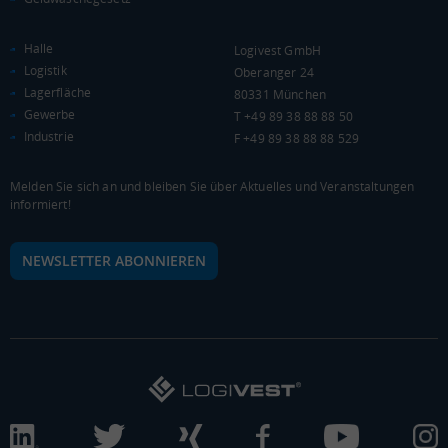
BRUTTOINLANDSPRODUKT
Halle
(LANDKREIS / KREISFREIE STADT)
Logivest GmbH
Logistik
Oberanger 24
Lagerfläche
80331 München
Gesamt
BIP je Erwerbstätigen
BIP je Einwohner
Gewerbe
T +49 89 38 88 88 50
5.757.223 Tsd. €
83.085 €
36.445 €
Industrie
F +49 89 38 88 88 529
BRUTTOWERTSCHÖPFUNG
Melden Sie sich an und bleiben Sie über Aktuelles und Veranstaltungen
informiert!
(LANDKREIS / KREISFREIE STADT)
Gesamt
Produzierendes Gewerbe
Handel und Verke
NEWSLETTER ABONNIEREN
5.185.593 Tsd. €
2.005.422 Tsd. €
736.100 Tsd. €
BRUTTOWERTSCHÖPFUNG (DURCHSCHNITT)
Produzierendes Gewerbe
3.000.000