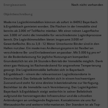
Energieausweis
Noch nicht vorhanden
Objektbeschreibung
Moderne Logistikimmobilien können ab sofort in 84092 Bayerbach
b.Ergoldsbach gemietet werden. Die Flächen in der Immobilie sind
bereits ab 2.000 m² Teilfläche mietbar. Mit einer reinen Lagerfläche
von 3.000 m² steht die Immobilie für verschiedenste Logistikprozesse
bereit. Die Logistikimmobilien bietet insgesamt 3.000 m²
Gewerbefläche. Bis zu 3,8 - 12 Meter Unterkante Binder sind in den
Hallen nutzbar. Ein modernes Andienungssystem ist flexibel an
verschiedene Be- und Entladeweisen anpassbar. Mit 5.000 kg pro m²
ist die Bodenbelastung für jegliche Nutzungsart kompatibel.
Grundsätzlich ist ein 24-Stunden-Betrieb der Immobilie möglich. Dank
einer gas-Heizung ist flächendeckend für angenehme Temperierung
gesorgt. Die Logistikimmobilie befindet sich in Bayerbach
b.Ergoldsbach – einem der relevantesten Logistikstandorte in
Deutschland. Das Gebäude befindet sich in einem hochwertigen
Zustand und steht für eine direkte Inbetriebnahme zur Verfügung.
Beziehbar ist die Immobilie nach Vereinbarung. Das Logistikgebiet
Bayerbach b.Ergoldsbach steigt weiterhin in seiner Beliebtheit
aufgrund der hervorragenden Infrastruktur und die schnellen
Anbindungen an umliegende Regionen. Kontaktieren sie uns für
Mietauskünfte und weitere Informationen. Der Standort ist als Top-