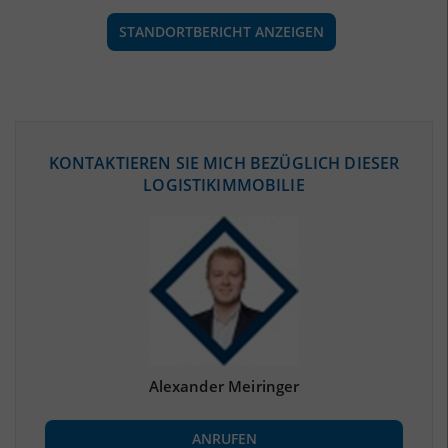
STANDORTBERICHT ANZEIGEN
ÖKONOMISCHE DATEN & FAKTEN
KONTAKTIEREN SIE MICH BEZÜGLICH DIESER
LOGISTIKIMMOBILIE
BEVÖLKERUNG
(STAND: 12/2019)
Bevölkerung Gesamt
(Landkreis / Kreisfreie Stadt)
159.895
Bevölkerungsdichte
2
(Landkreis / Kreisfreie Stadt)
119 Einwohner/km
Fläche
2
(Landkreis / Kreisfreie Stadt)
1.347,55 km
Alexander Meiringer
BESCHÄFTIGUNG
ANRUFEN