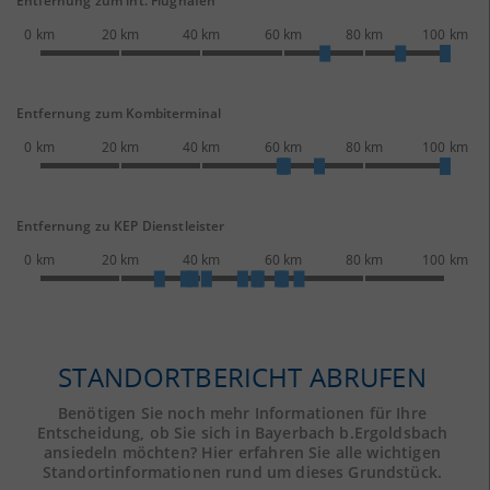
Entfernung zum int. Flughafen
0 km
20 km
40 km
60 km
80 km
100 km
Entfernung zum Kombiterminal
0 km
20 km
40 km
60 km
80 km
100 km
Entfernung zu KEP Dienstleister
0 km
20 km
40 km
60 km
80 km
100 km
STANDORTBERICHT ABRUFEN
Benötigen Sie noch mehr Informationen für Ihre
Entscheidung, ob Sie sich in Bayerbach b.Ergoldsbach
ansiedeln möchten? Hier erfahren Sie alle wichtigen
Standortinformationen rund um dieses Grundstück.