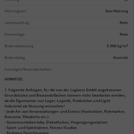
Heizungsart
Gas-Heizung
Lastenaufzug
Nein
Krananlage
Nein
2
Bodenbelastung
5.000 kg/m
Bodenbelag
Anstrich
Sonstiges/Besonderheiten
HINWEISE:
1. Folgende Anfragen, für die von der Logivest GmbH angebotenen
Grundstücke und Bestandsflächen können nicht bearbeitet werden,
da die Eigentümer nur Lager, Logistik, Produktion und Light
Industrial als Nutzung wünschen!
- Jede Art von Veranstaltungen und Events (Hochzeiten, Flohmärkte,
Konzerte, Filmdrehs etc.)
- Gastronomiebetriebe, Diskotheken, Vergnügungsstätten
- Sport- und Spielstätten, Fitness-Studios
- Religiöse Einrichtungen