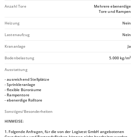
Anzahl Tore
Mehrere ebenerdige
Tore und Rampen
Heizung
Nein
Lastenaufzug
Nein
Krananlage
Ja
2
Bodenbelastung
5.000 kg/m
Ausstattung
- ausreichend Stellplätze
- Sprinkleranlage
- flexible Büroräume
- Rampentore
- ebenerdige Rolltore
Sonstiges/Besonderheiten
HINWEISE:
1. Folgende Anfragen, für die von der Logivest GmbH angebotenen
Grundstücke und Bestandsflächen können nicht bearbeitet werden,