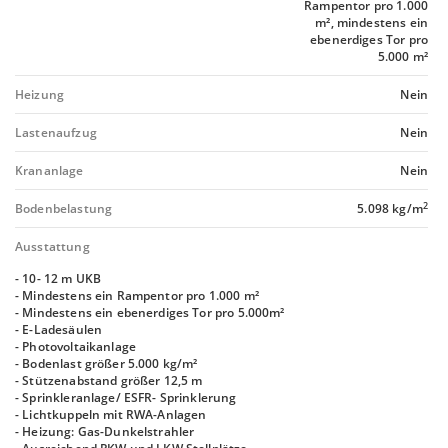
Rampentor pro 1.000
m², mindestens ein
ebenerdiges Tor pro
5.000 m²
Heizung
Nein
Lastenaufzug
Nein
Krananlage
Nein
2
Bodenbelastung
5.098 kg/m
Ausstattung
- 10- 12 m UKB
- Mindestens ein Rampentor pro 1.000 m²
- Mindestens ein ebenerdiges Tor pro 5.000m²
- E-Ladesäulen
- Photovoltaikanlage
- Bodenlast größer 5.000 kg/m²
- Stützenabstand größer 12,5 m
- Sprinkleranlage/ ESFR- Sprinklerung
- Lichtkuppeln mit RWA-Anlagen
- Heizung: Gas-Dunkelstrahler