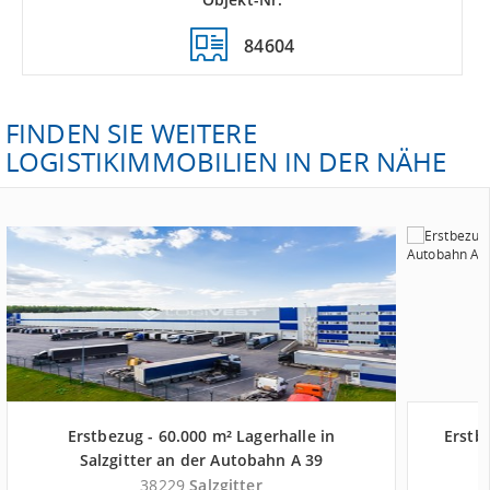
84604
FINDEN SIE WEITERE
LOGISTIKIMMOBILIEN IN DER NÄHE
Erstbezug - 60.000 m² Lagerhalle in
Erstb
Salzgitter an der Autobahn A 39
S
38229
Salzgitter