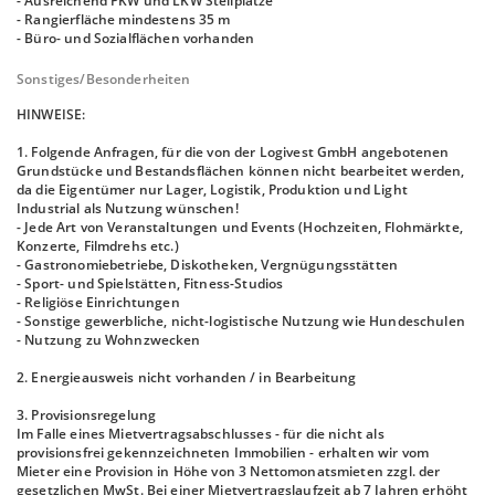
- Ausreichend PKW und LKW Stellplätze
- Rangierfläche mindestens 35 m
- Büro- und Sozialflächen vorhanden
Sonstiges/Besonderheiten
HINWEISE:
1. Folgende Anfragen, für die von der Logivest GmbH angebotenen
Grundstücke und Bestandsflächen können nicht bearbeitet werden,
da die Eigentümer nur Lager, Logistik, Produktion und Light
Industrial als Nutzung wünschen!
- Jede Art von Veranstaltungen und Events (Hochzeiten, Flohmärkte,
Konzerte, Filmdrehs etc.)
- Gastronomiebetriebe, Diskotheken, Vergnügungsstätten
- Sport- und Spielstätten, Fitness-Studios
- Religiöse Einrichtungen
- Sonstige gewerbliche, nicht-logistische Nutzung wie Hundeschulen
- Nutzung zu Wohnzwecken
2. Energieausweis nicht vorhanden / in Bearbeitung
3. Provisionsregelung
Im Falle eines Mietvertragsabschlusses - für die nicht als
provisionsfrei gekennzeichneten Immobilien - erhalten wir vom
Mieter eine Provision in Höhe von 3 Nettomonatsmieten zzgl. der
gesetzlichen MwSt. Bei einer Mietvertragslaufzeit ab 7 Jahren erhöht