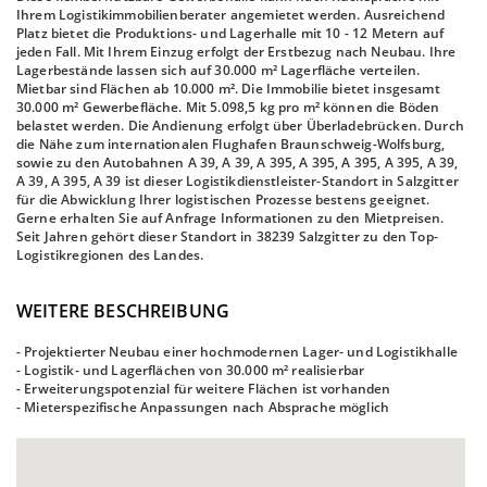
Ihrem Logistikimmobilienberater angemietet werden. Ausreichend
Platz bietet die Produktions- und Lagerhalle mit 10 - 12 Metern auf
jeden Fall. Mit Ihrem Einzug erfolgt der Erstbezug nach Neubau. Ihre
Lagerbestände lassen sich auf 30.000 m² Lagerfläche verteilen.
Mietbar sind Flächen ab 10.000 m². Die Immobilie bietet insgesamt
30.000 m² Gewerbefläche. Mit 5.098,5 kg pro m² können die Böden
belastet werden. Die Andienung erfolgt über Überladebrücken. Durch
die Nähe zum internationalen Flughafen Braunschweig-Wolfsburg,
sowie zu den Autobahnen A 39, A 39, A 395, A 395, A 395, A 395, A 39,
A 39, A 395, A 39 ist dieser Logistikdienstleister-Standort in Salzgitter
für die Abwicklung Ihrer logistischen Prozesse bestens geeignet.
Gerne erhalten Sie auf Anfrage Informationen zu den Mietpreisen.
Seit Jahren gehört dieser Standort in 38239 Salzgitter zu den Top-
Logistikregionen des Landes.
WEITERE BESCHREIBUNG
- Projektierter Neubau einer hochmodernen Lager- und Logistikhalle
- Logistik- und Lagerflächen von 30.000 m² realisierbar
- Erweiterungspotenzial für weitere Flächen ist vorhanden
- Mieterspezifische Anpassungen nach Absprache möglich