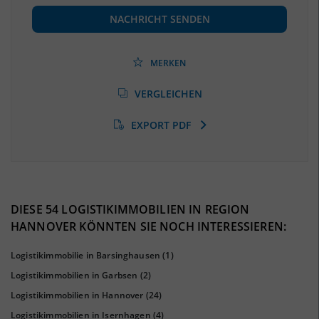
(Landkreis / Kreisfreie Stadt)
452.630
(Stand: 06/2020)
NACHRICHT SENDEN
Beschäftigtenquote
(Landkreis / Kreisfreie Stadt)
39,12 %
(Stand: 06/2020)
MERKEN
Arbeitslosenquote
(Landkreis / Kreisfreie Stadt)
VERGLEICHEN
9,48 %
(Stand: 01/2020)
EXPORT PDF
BESCHÄFTIGTEN- UND ARBEITSLOSENQUOTE
9.48%
39%
DIESE 54 LOGISTIKIMMOBILIEN IN REGION
HANNOVER KÖNNTEN SIE NOCH INTERESSIEREN:
Logistikimmobilie in Barsinghausen
(1)
Logistikimmobilien in Garbsen
(2)
Logistikimmobilien in Hannover
(24)
Logistikimmobilien in Isernhagen
(4)