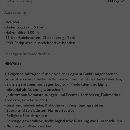
2
Bodenbelastung
5.000 kg/m
Ausstattung
-Neubau
-Bodentragkraft: 5 t/m²
-Hallenhöhe: 8,00 m
-11 Überladebrücken, 13 ebenerdige Tore
-PKW-Parkplätze: ausreichend vorhanden
Sonstiges/Besonderheiten
HINWEISE:
1. Folgende Anfragen, für die von der Logivest GmbH angebotenen
Grundstücke und Bestandsflächen können nicht bearbeitet werden,
da die Eigentümer nur Lager, Logistik, Produktion und Light
Industrial als Nutzung wünschen!
- Jede Art von Veranstaltungen und Events (Hochzeiten, Flohmärkte,
Konzerte, Filmdrehs etc.)
- Gastronomiebetriebe, Diskotheken, Vergnügungsstätten
- Sport- und Spielstätten, Fitness-Studios
- Religiöse Einrichtungen
- Sonstige gewerbliche, nicht-logistische Nutzung wie Hundeschulen
- Nutzung zu Wohnzwecken