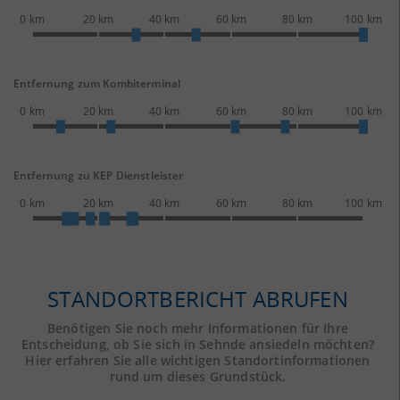
0 km
20 km
40 km
60 km
80 km
100 km
Entfernung zum Kombiterminal
0 km
20 km
40 km
60 km
80 km
100 km
Entfernung zu KEP Dienstleister
0 km
20 km
40 km
60 km
80 km
100 km
STANDORTBERICHT ABRUFEN
Benötigen Sie noch mehr Informationen für Ihre
Entscheidung, ob Sie sich in Sehnde ansiedeln möchten?
Hier erfahren Sie alle wichtigen Standortinformationen
rund um dieses Grundstück.