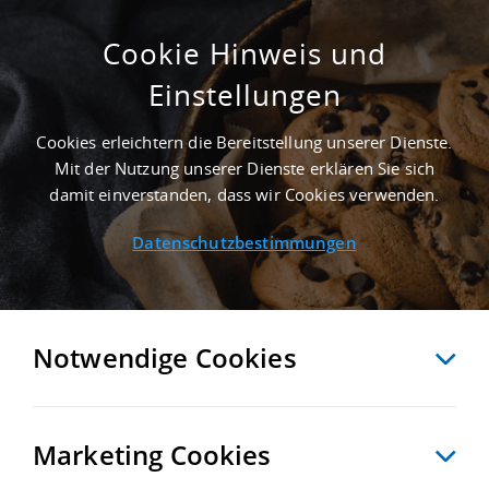
Cookie Hinweis und
Einstellungen
ERSTBEZUG - 20.000 M² MIETHALLE IN
SEHNDE NAHE GÜTERVERKEHRSZENTRUM
Cookies erleichtern die Bereitstellung unserer Dienste.
GVZ HANNOVER-LEHRTE - LANDKREIS
Mit der Nutzung unserer Dienste erklären Sie sich
REGION HANNOVER
damit einverstanden, dass wir Cookies verwenden.
Startseite
/
Immobiliensuche
/
Detailansicht
Datenschutzbestimmungen
MERKEN
VERGLEICHEN
EXPORT PDF
ZURÜCK
Notwendige Cookies
Marketing Cookies