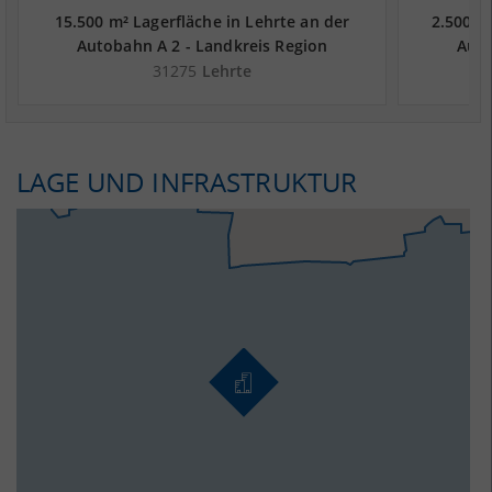
15.500 m² Lagerfläche in Lehrte an der
2.500 m
Autobahn A 2 - Landkreis Region
Auto
Hannover
31275
Lehrte
LAGE UND INFRASTRUKTUR