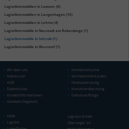
Logistikimmobilien in Laatzen
(6)
Logistikimmobilien in Langenhagen
(10)
KAUFKRAFT
(STAND: 2018)
Logistikimmobilien in Lehrte
(4)
Euro pro Kopf
Logistikimmobilie in Neustadt am Rübenberge
(1)
(Landkreis / Kreisfreie Stadt)
21.859 €
Logistikimmobilie in Sehnde
(1)
Kaufkraftindex
Logistikimmobilie in Wunstorf
(1)
(Landkreis / Kreisfreie Stadt)
95,46
KAUFKRAFT - EURO PRO KOPF
Wir über uns
Immobiliensuche
Impressum
Vermieten/Verkaufen
Landkreis / Kreisfreie Stadt
22.651 €
AGB
Neubauberatung
Bundesland
21.813 €
Deutschland
Datenschutz
Investmentberatung
KundenInformationen
Exklusivaufträge
21.859 €
Geldwäschegesetz
0 €
20.000 €
40.000 €
Halle
Logivest GmbH
WIRTSCHAFTSKRAFT
(STAND: 2018)
Logistik
Oberanger 24
Lagerfläche