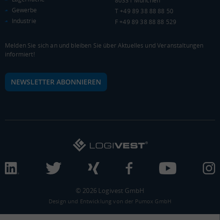
80331 München
BRUTTOINLANDSPRODUKT
Gewerbe
T +49 89 38 88 88 50
(LANDKREIS / KREISFREIE STADT)
Industrie
F +49 89 38 88 88 529
Gesamt
BIP je Erwerbstätigen
BIP je Einwohner
Melden Sie sich an und bleiben Sie über Aktuelles und Veranstaltungen
informiert!
52.655.476 Tsd. €
75.623 €
45.583 €
NEWSLETTER ABONNIEREN
BRUTTOWERTSCHÖPFUNG
(LANDKREIS / KREISFREIE STADT)
Gesamt
Produzierendes Gewerbe
Handel und Verk
47.427.355 Tsd. €
9.180.248 Tsd. €
10.926.173 Tsd. 
BRUTTOWERTSCHÖPFUNG (DURCHSCHNITT)
Produzierendes Gewerbe
© 2026 Logivest GmbH
Design und Entwicklung von der Pumox GmbH
12.000.000
9.000.000