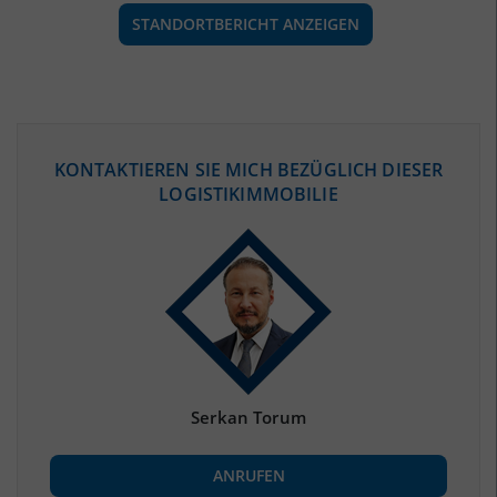
STANDORTBERICHT ANZEIGEN
ÖKONOMISCHE DATEN & FAKTEN
KONTAKTIEREN SIE MICH BEZÜGLICH DIESER
LOGISTIKIMMOBILIE
BEVÖLKERUNG
(STAND: 12/2019)
Bevölkerung Gesamt
(Landkreis / Kreisfreie Stadt)
1.157.115
Bevölkerungsdichte
2
(Landkreis / Kreisfreie Stadt)
504 Einwohner/km
Fläche
2
(Landkreis / Kreisfreie Stadt)
2.297,13 km
Serkan Torum
BESCHÄFTIGUNG
ANRUFEN
Beschäftigte