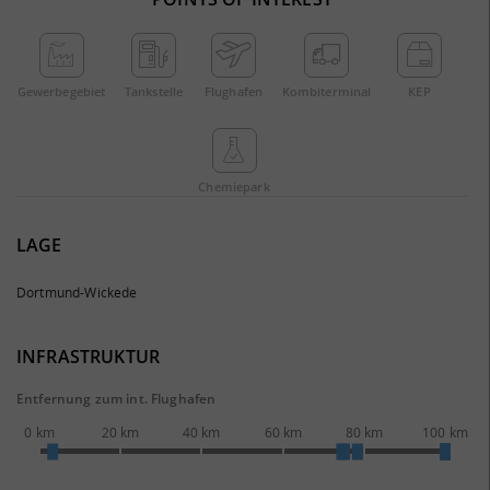
Gewerbe­gebiet
Tankstelle
Flughafen
Kombi­terminal
KEP
Chemie­park
LAGE
Dortmund-Wickede
INFRASTRUKTUR
Entfernung zum int. Flughafen
0 km
20 km
40 km
60 km
80 km
100 km