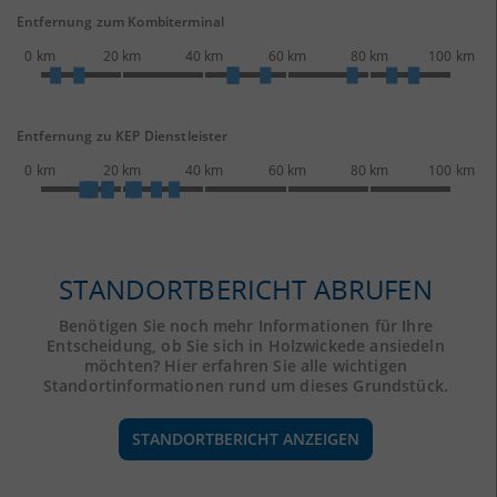
Entfernung zum Kombiterminal
0 km
20 km
40 km
60 km
80 km
100 km
Entfernung zu KEP Dienstleister
0 km
20 km
40 km
60 km
80 km
100 km
STANDORTBERICHT ABRUFEN
Benötigen Sie noch mehr Informationen für Ihre
Entscheidung, ob Sie sich in Holzwickede ansiedeln
möchten? Hier erfahren Sie alle wichtigen
Standortinformationen rund um dieses Grundstück.
STANDORTBERICHT ANZEIGEN