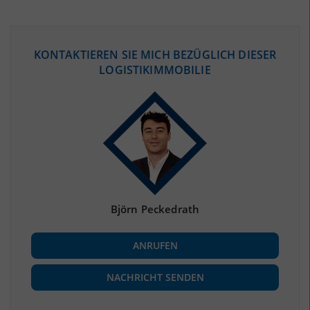
ÖKONOMISCHE DATEN & FAKTEN
KONTAKTIEREN SIE MICH BEZÜGLICH DIESER
LOGISTIKIMMOBILIE
BEVÖLKERUNG
(STAND: 12/2019)
Bevölkerung Gesamt
(Landkreis / Kreisfreie Stadt)
394.891
Bevölkerungsdichte
2
(Landkreis / Kreisfreie Stadt)
727 Einwohner/km
Fläche
2
(Landkreis / Kreisfreie Stadt)
543,21 km
Björn Peckedrath
BESCHÄFTIGUNG
ANRUFEN
Beschäftigte
(Landkreis / Kreisfreie Stadt)
149.649
(Stand: 06/2020)
NACHRICHT SENDEN
Beschäftigtenquote
(Landkreis / Kreisfreie Stadt)
37,9 %
(Stand: 06/2020)