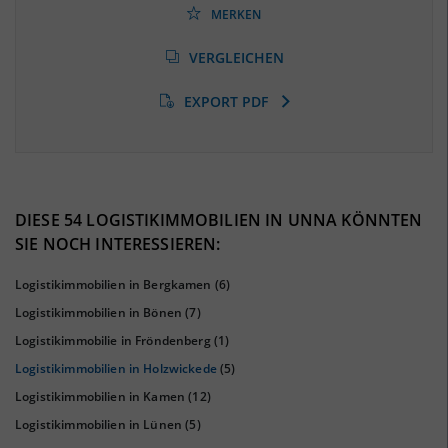
MERKEN
Arbeitslosenquote
(Landkreis / Kreisfreie Stadt)
VERGLEICHEN
9,74 %
(Stand: 01/2020)
EXPORT PDF
BESCHÄFTIGTEN- UND ARBEITSLOSENQUOTE
9.74%
37%
DIESE 54 LOGISTIKIMMOBILIEN IN UNNA KÖNNTEN
SIE NOCH INTERESSIEREN:
Logistikimmobilien in Bergkamen
(6)
Logistikimmobilien in Bönen
(7)
Logistikimmobilie in Fröndenberg
(1)
Logistikimmobilien in Holzwickede
(5)
Logistikimmobilien in Kamen
(12)
Logistikimmobilien in Lünen
(5)
KAUFKRAFT
(STAND: 2018)