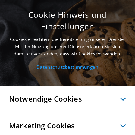
Cookie Hinweis und
Einstellungen
2.200 M² LOGISTIKHALLE IN HOLZWICKEDE
NAHE FLUGHAFEN DORTMUND -
Cookies erleichtern die Bereitstellung unserer Dienste.
LANDKREIS UNNA
Mit der Nutzung unserer Dienste erklären Sie sich
Startseite
/
Immobiliensuche
/
Detailansicht
damit einverstanden, dass wir Cookies verwenden.
Datenschutzbestimmungen
MERKEN
VERGLEICHEN
EXPORT PDF
ZURÜCK
Notwendige Cookies
Marketing Cookies