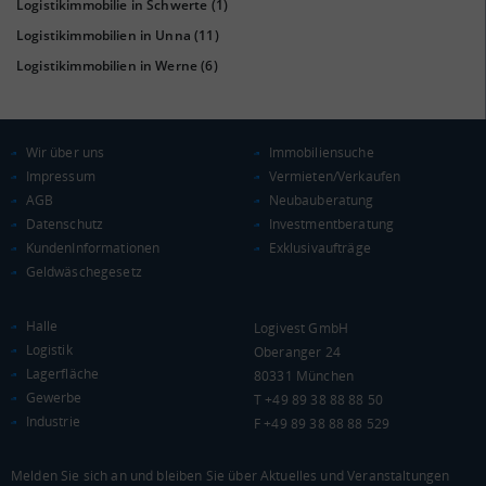
Logistikimmobilie in Schwerte
(1)
Euro pro Kopf
Logistikimmobilien in Unna
(11)
(Landkreis / Kreisfreie Stadt)
21.494 €
Logistikimmobilien in Werne
(6)
Kaufkraftindex
(Landkreis / Kreisfreie Stadt)
93,86
Wir über uns
Immobiliensuche
KAUFKRAFT - EURO PRO KOPF
Impressum
Vermieten/Verkaufen
AGB
Neubauberatung
Landkreis / Kreisfreie Stadt
22.651 €
Datenschutz
Investmentberatung
Bundesland
22.233 €
KundenInformationen
Exklusivaufträge
Deutschland
Geldwäschegesetz
21.494 €
0 €
20.000 €
40.000 €
Halle
Logivest GmbH
Logistik
Oberanger 24
Lagerfläche
WIRTSCHAFTSKRAFT
80331 München
(STAND: 2018)
Gewerbe
T +49 89 38 88 88 50
Industrie
BRUTTOINLANDSPRODUKT
F +49 89 38 88 88 529
(LANDKREIS / KREISFREIE STADT)
Melden Sie sich an und bleiben Sie über Aktuelles und Veranstaltungen