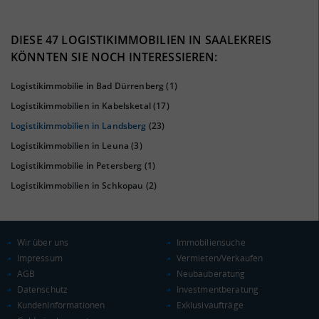
41%
DIESE 47 LOGISTIKIMMOBILIEN IN SAALEKREIS
KÖNNTEN SIE NOCH INTERESSIEREN:
Logistikimmobilie in Bad Dürrenberg
(1)
Logistikimmobilien in Kabelsketal
(17)
Logistikimmobilien in Landsberg
(23)
Logistikimmobilien in Leuna
(3)
Logistikimmobilie in Petersberg
(1)
Logistikimmobilien in Schkopau
(2)
KAUFKRAFT
(STAND: 2018)
Euro pro Kopf
(Landkreis / Kreisfreie Stadt)
20.601 €
Wir über uns
Immobiliensuche
Impressum
Vermieten/Verkaufen
Kaufkraftindex
AGB
Neubauberatung
(Landkreis / Kreisfreie Stadt)
89,96
Datenschutz
Investmentberatung
KundenInformationen
Exklusivaufträge
KAUFKRAFT - EURO PRO KOPF