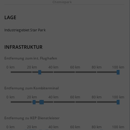
Chemie­park
LAGE
Industriegebiet Star Park
INFRASTRUKTUR
Entfernung zum int. Flughafen
0 km
20 km
40 km
60 km
80 km
100 km
Entfernung zum Kombiterminal
0 km
20 km
40 km
60 km
80 km
100 km
Entfernung zu KEP Dienstleister
0 km
20 km
40 km
60 km
80 km
100 km