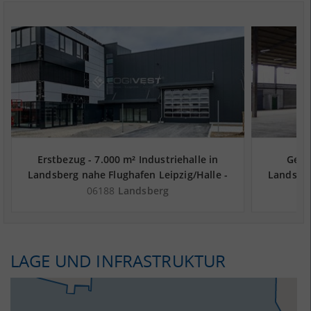
Erstbezug - 7.000 m² Industriehalle in
Gepfl
Landsberg nahe Flughafen Leipzig/Halle -
Landsber
Landkreis Saalekreis
06188
Landsberg
LAGE UND INFRASTRUKTUR