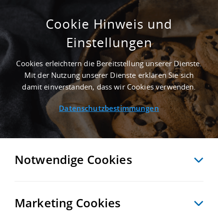
Cookie Hinweis und
Einstellungen
ERSTBEZUG - 10.000 M² GEWERBEHALLE IN
LANDSBERG NAHE FLUGHAFEN
Cookies erleichtern die Bereitstellung unserer Dienste.
LEIPZIG/HALLE - LANDKREIS SAALEKREIS
Mit der Nutzung unserer Dienste erklären Sie sich
Startseite
/
Immobiliensuche
/
Detailansicht
damit einverstanden, dass wir Cookies verwenden.
Datenschutzbestimmungen
MERKEN
VERGLEICHEN
EXPORT PDF
ZURÜCK
Notwendige Cookies
Marketing Cookies