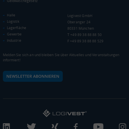
Geldwäschegesetz
Landkreis / Kreisfreie Stadt
22.651 €
Bundesland
Halle
Logivest GmbH
19.647 €
Deutschland
Logistik
Oberanger 24
20.601 €
Lagerfläche
80331 München
Gewerbe
T +49 89 38 88 88 50
0 €
20.000 €
40.000 €
Industrie
F +49 89 38 88 88 529
WIRTSCHAFTSKRAFT
(STAND: 2018)
Melden Sie sich an und bleiben Sie über Aktuelles und Veranstaltungen
informiert!
BRUTTOINLANDSPRODUKT
(LANDKREIS / KREISFREIE STADT)
NEWSLETTER ABONNIEREN
Gesamt
BIP je Erwerbstätigen
BIP je Einwohner
6.507.463 Tsd. €
77.058 €
35.168 €
BRUTTOWERTSCHÖPFUNG
(LANDKREIS / KREISFREIE STADT)