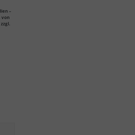
lien –
s von
zzgl.