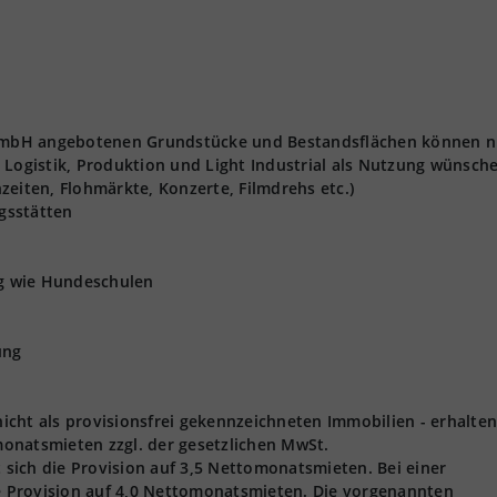
t GmbH angebotenen Grundstücke und Bestandsflächen können n
 Logistik, Produktion und Light Industrial als Nutzung wünsch
zeiten, Flohmärkte, Konzerte, Filmdrehs etc.)
gsstätten
ng wie Hundeschulen
ung
 nicht als provisionsfrei gekennzeichneten Immobilien - erhalten
onatsmieten zzgl. der gesetzlichen MwSt.
t sich die Provision auf 3,5 Nettomonatsmieten. Bei einer
ie Provision auf 4,0 Nettomonatsmieten. Die vorgenannten