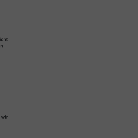
icht
en!
 wir