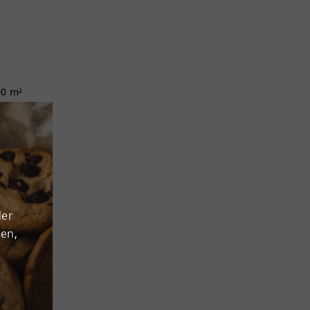
00 m²
e
er sind
s
ilie
der
den,