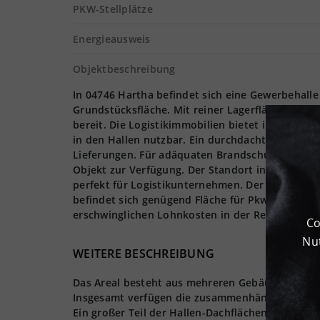
PKW-Stellplätze
Energieausweis
Objektbeschreibung
In 04746 Hartha befindet sich eine Gewerbehall
Grundstücksfläche. Mit reiner Lagerfläche von 8
bereit. Die Logistikimmobilien bietet insgesamt 
in den Hallen nutzbar. Ein durchdachtes Andien
Lieferungen. Für adäquaten Brandschutz sorgt ein
Objekt zur Verfügung. Der Standort in Hartha is
perfekt für Logistikunternehmen. Der Standort is
befindet sich genügend Fläche für Pkw-Stellplät
erschwinglichen Lohnkosten in der Region hervo
Co
Nut
WEITERE BESCHREIBUNG
Das Areal besteht aus mehreren Gebäudeteilen u
Insgesamt verfügen die zusammenhängenden Gebä
Ein großer Teil der Hallen-Dachflächen wird mit 