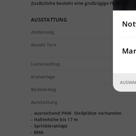
Zusätzliche besteht eine großzügige Fläche als B
AUSSTATTUNG
Not
Andienung
Anzahl Tore
Mar
Lastenaufzug
Krananlage
AUSWAH
Bodenbelag
Ausstattung
- ausreichend PKW- Stellplätze vorhanden
- Hallenhöhe bis 17 m
- Sprinkleranlage
- BMA