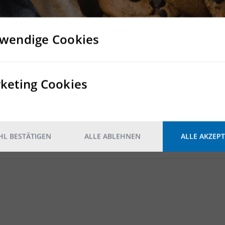
aureserve.
wendige Cookies
Rampe
mind. 1 Rampentor pro 1.000 m²,
keting Cookies
ebenerdige Tore
Nein
Nein
L BESTÄTIGEN
ALLE ABLEHNEN
ALLE AKZEPT
Kunststoff