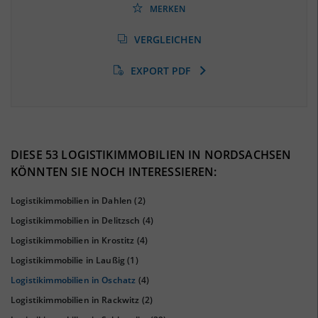
MERKEN
Arbeitslosenquote
(Landkreis / Kreisfreie Stadt)
VERGLEICHEN
8,02 %
(Stand: 01/2020)
EXPORT PDF
BESCHÄFTIGTEN- UND ARBEITSLOSENQUOTE
8.02%
41%
DIESE 53 LOGISTIKIMMOBILIEN IN NORDSACHSEN
KÖNNTEN SIE NOCH INTERESSIEREN:
Logistikimmobilien in Dahlen
(2)
Logistikimmobilien in Delitzsch
(4)
Logistikimmobilien in Krostitz
(4)
Logistikimmobilie in Laußig
(1)
Logistikimmobilien in Oschatz
(4)
Logistikimmobilien in Rackwitz
(2)
KAUFKRAFT
(STAND: 2018)