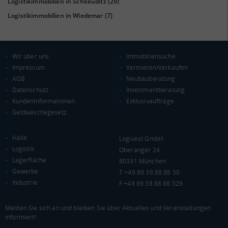
Logistikimmobilien in Schkeuditz
(29)
Euro pro Kopf
Logistikimmobilien in Wiedemar
(7)
(Landkreis / Kreisfreie Stadt)
20.340 €
Kaufkraftindex
(Landkreis / Kreisfreie Stadt)
88,82
Wir über uns
Immobiliensuche
Impressum
Vermieten/Verkaufen
KAUFKRAFT - EURO PRO KOPF
AGB
Neubauberatung
Datenschutz
Investmentberatung
Landkreis / Kreisfreie Stadt
22.651 €
KundenInformationen
Exklusivaufträge
Bundesland
Geldwäschegesetz
20.484 €
Deutschland
20.340 €
Halle
Logivest GmbH
Logistik
0 €
20.000 €
40.000 €
Oberanger 24
Lagerfläche
80331 München
Gewerbe
T +49 89 38 88 88 50
WIRTSCHAFTSKRAFT
(STAND: 2018)
Industrie
F +49 89 38 88 88 529
BRUTTOINLANDSPRODUKT
Melden Sie sich an und bleiben Sie über Aktuelles und Veranstaltungen
(LANDKREIS / KREISFREIE STADT)
informiert!