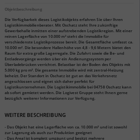
Objektbeschreibung
Die Verfügbarkeit dieses Logistikobjekts erfahren Sie über Ihren
Logistikimmobilienberater. Mit Oschatz steht Ihre zukünftige
Gewerbehalle inmitten einer aufstrebenden Logistikregion. Mit einer
reinen Lagerfläche von 10.000 m² steht die Immobilie für
verschiedenste Logistikprozesse bereit. Die Gesamtfläche umfasst ca.
10.000 m². Die besondere Hallenhöhe von 4,8 - 9,6 Metern bietet den
Raum für extra große Lagerregale. Die Zufahrt sowie die Be- und
Entladevorgänge werden über ein Andienungssystem per
Überladebrücken verrichtet. Belastbar ist der Boden des Objekts mit
5.000 kg pro m². Die gesamte Immobilie wird mit zentral-Heizung
beheizt. Der Standort in Oschatz ist gut an das Verkehrsnetz
angeschlossen und eignet sich daher perfekt für
Logistikunternehmen. Die Logistikimmobilie bei 04758 Oschatz kann
ab sofort gemietet werden. Die Logivest Gruppe steht Ihnen gerne
bezüglich weiterer Informationen zur Verfügung.
WEITERE BESCHREIBUNG
- Das Objekt hat eine Lagerfläche von ca. 10.000 m² und ist sowohl
zur Lagerung als auch zur Produktion geeignet
- Das Areal ist komplett umzäunt und besitzt mehrere