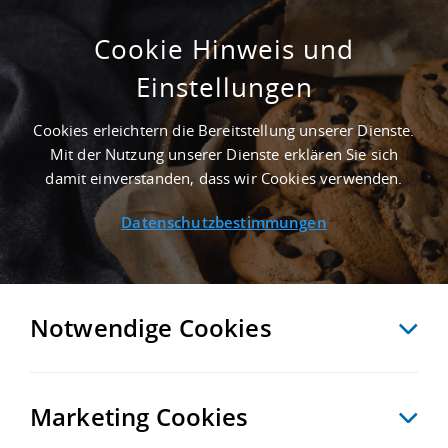
Cookie Hinweis und
Einstellungen
GEPFLEGT - 10.000 M² PRODUKTIONSHALLE
IN OSCHATZ NAHE
Cookies erleichtern die Bereitstellung unserer Dienste.
GÜTERVERKEHRSZENTRUM TERMINAL
Mit der Nutzung unserer Dienste erklären Sie sich
SCHWARZHEIDE - LANDKREIS
damit einverstanden, dass wir Cookies verwenden.
NORDSACHSEN
Datenschutzbestimmungen
Startseite
/
Immobiliensuche
/
Detailansicht
Notwendige Cookies
MERKEN
VERGLEICHEN
EXPORT PDF
ZURÜCK
Marketing Cookies