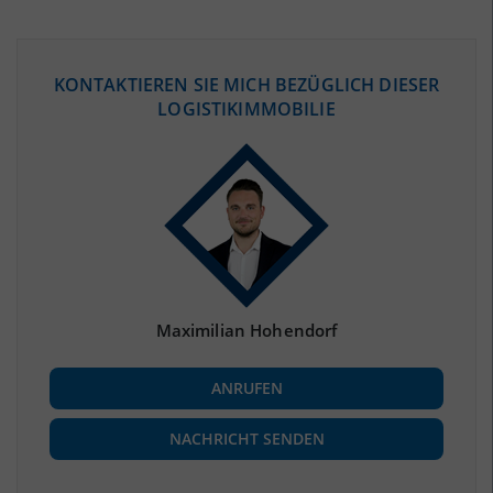
ÖKONOMISCHE DATEN & FAKTEN
KONTAKTIEREN SIE MICH BEZÜGLICH DIESER
LOGISTIKIMMOBILIE
BEVÖLKERUNG
(STAND: 12/2019)
Bevölkerung Gesamt
(Landkreis / Kreisfreie Stadt)
197.741
Bevölkerungsdichte
2
(Landkreis / Kreisfreie Stadt)
97 Einwohner/km
Fläche
2
(Landkreis / Kreisfreie Stadt)
2.028,56 km
Maximilian Hohendorf
BESCHÄFTIGUNG
ANRUFEN
Beschäftigte
(Landkreis / Kreisfreie Stadt)
81.720
(Stand: 06/2020)
NACHRICHT SENDEN
Beschäftigtenquote
(Landkreis / Kreisfreie Stadt)
41,33 %
(Stand: 06/2020)