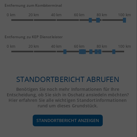
Entfernung zum Kombiterminal
0 km
20 km
40 km
60 km
80 km
100 km
Entfernung zu KEP Dienstleister
0 km
20 km
40 km
60 km
80 km
100 km
STANDORTBERICHT ABRUFEN
Benötigen Sie noch mehr Informationen für Ihre
Entscheidung, ob Sie sich in Oschatz ansiedeln möchten?
Hier erfahren Sie alle wichtigen Standortinformationen
rund um dieses Grundstück.
STANDORTBERICHT ANZEIGEN