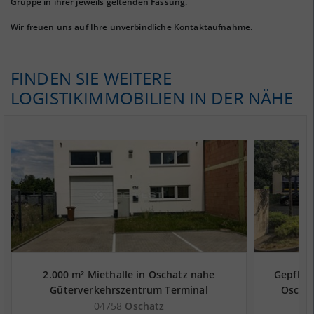
Gruppe in ihrer jeweils geltenden Fassung.
Wir freuen uns auf Ihre unverbindliche Kontaktaufnahme.
FINDEN SIE WEITERE
LOGISTIKIMMOBILIEN IN DER NÄHE
2.000 m² Miethalle in Oschatz nahe
Gepflegt
Güterverkehrszentrum Terminal
Oschat
Schwarzheide - Landkreis Nordsachsen
Termi
04758
Oschatz