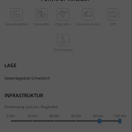
Gewerbe­gebiet
Tankstelle
Flughafen
Kombi­terminal
KEP
Chemie­park
LAGE
Gewerbegebiet Schwoitsch
INFRASTRUKTUR
Entfernung zum int. Flughafen
0 km
20 km
40 km
60 km
80 km
100 km