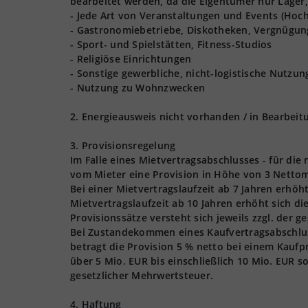
bearbeitet werden, da die Eigentümer nur Lager,
- Jede Art von Veranstaltungen und Events (Hoch
- Gastronomiebetriebe, Diskotheken, Vergnügun
- Sport- und Spielstätten, Fitness-Studios
- Religiöse Einrichtungen
- Sonstige gewerbliche, nicht-logistische Nutzu
- Nutzung zu Wohnzwecken
2. Energieausweis nicht vorhanden / in Bearbeit
3. Provisionsregelung
Im Falle eines Mietvertragsabschlusses - für die
vom Mieter eine Provision in Höhe von 3 Nettom
Bei einer Mietvertragslaufzeit ab 7 Jahren erhöh
Mietvertragslaufzeit ab 10 Jahren erhöht sich d
Provisionssätze versteht sich jeweils zzgl. der 
Bei Zustandekommen eines Kaufvertragsabschlusse
betragt die Provision 5 % netto bei einem Kaufpr
über 5 Mio. EUR bis einschließlich 10 Mio. EUR s
gesetzlicher Mehrwertsteuer.
4. Haftung