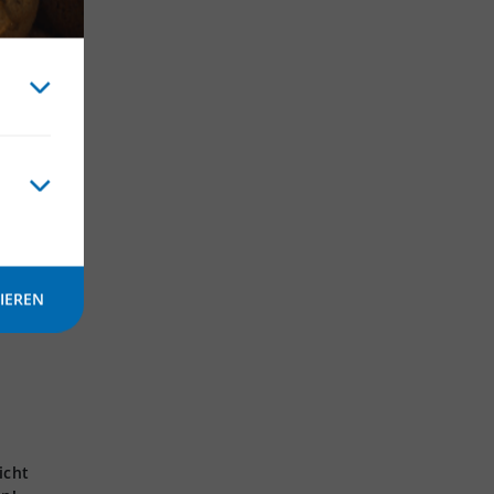
IEREN
icht