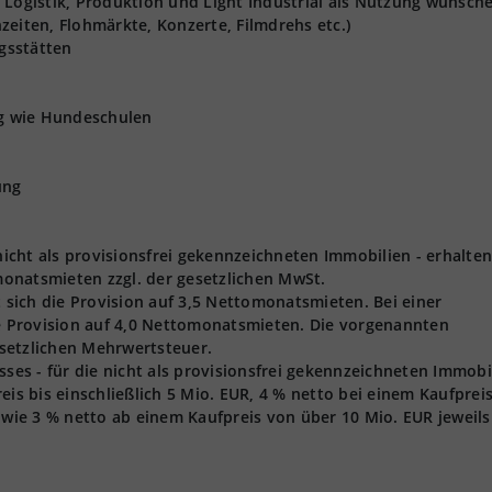
 Logistik, Produktion und Light Industrial als Nutzung wünsch
zeiten, Flohmärkte, Konzerte, Filmdrehs etc.)
gsstätten
ng wie Hundeschulen
ung
 nicht als provisionsfrei gekennzeichneten Immobilien - erhalten
onatsmieten zzgl. der gesetzlichen MwSt.
t sich die Provision auf 3,5 Nettomonatsmieten. Bei einer
ie Provision auf 4,0 Nettomonatsmieten. Die vorgenannten
gesetzlichen Mehrwertsteuer.
s - für die nicht als provisionsfrei gekennzeichneten Immobi
eis bis einschließlich 5 Mio. EUR, 4 % netto bei einem Kaufprei
owie 3 % netto ab einem Kaufpreis von über 10 Mio. EUR jeweils 