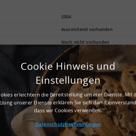
2004
Ausreichend vorhanden
Noch nicht vorhanden
Cookie Hinweis und
halle mit weitläufigem Grundstück. Mit reiner Lagerfläche von
ikprozesse bereit. Die Logistikimmobilien bietet insgesamt 2.5
Einstellungen
inder sind in den Hallen nutzbar. Ein durchdachtes Andienungs
er Lieferungen. Der pausenlose Betrieb ist durch eine 24/7-
Objekt zur Verfügung. Der Standort in Frankenberg ist gut an 
okies erleichtern die Bereitstellung unserer Dienste. Mit 
r perfekt für Logistikunternehmen. Der Standort ist als Top-
zung unserer Dienste erklären Sie sich damit einverstan
igen Mietpreis stechen vor allem die erschwinglichen Lohnkoste
dass wir Cookies verwenden.
Datenschutzbestimmungen