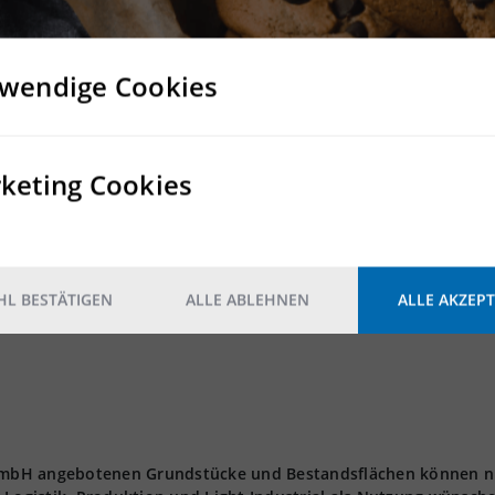
 m² und ist für Lagerung und Produktion geeignet.
wendige Cookies
3
keting Cookies
Nein
Nein
L BESTÄTIGEN
ALLE ABLEHNEN
ALLE AKZEPT
t GmbH angebotenen Grundstücke und Bestandsflächen können n