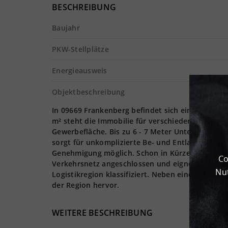
BESCHREIBUNG
Baujahr
PKW-Stellplätze
Energieausweis
Objektbeschreibung
In 09669 Frankenberg befindet sich eine Gewerbe
m² steht die Immobilie für verschiedenste Logist
Gewerbefläche. Bis zu 6 - 7 Meter Unterkante B
sorgt für unkomplizierte Be- und Entladungen Ihr
Genehmigung möglich. Schon in Kürze steht das 
Co
Verkehrsnetz angeschlossen und eignet sich dahe
Nut
Logistikregion klassifiziert. Neben einem günst
der Region hervor.
WEITERE BESCHREIBUNG