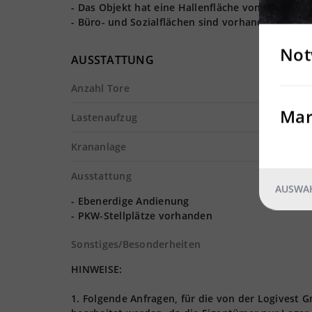
- Das Objekt hat eine Hallenfläche von ca. 2.500
- Büro- und Sozialflächen sind vorhanden.
Not
AUSSTATTUNG
Anzahl Tore
Mar
Lastenaufzug
Krananlage
Ausstattung
AUSWAH
- Ebenerdige Andienung
- PKW-Stellplätze vorhanden
Sonstiges/Besonderheiten
HINWEISE:
1. Folgende Anfragen, für die von der Logives