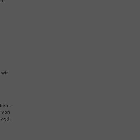
en!
 wir
lien –
s von
zzgl.