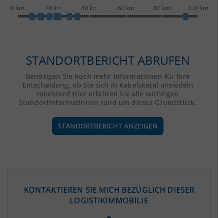
0 km
20 km
40 km
60 km
80 km
100 km
STANDORTBERICHT ABRUFEN
Benötigen Sie noch mehr Informationen für Ihre
Entscheidung, ob Sie sich in Kabelsketal ansiedeln
möchten? Hier erfahren Sie alle wichtigen
Standortinformationen rund um dieses Grundstück.
STANDORTBERICHT ANZEIGEN
ÖKONOMISCHE DATEN & FAKTEN
KONTAKTIEREN SIE MICH BEZÜGLICH DIESER
LOGISTIKIMMOBILIE
BEVÖLKERUNG
(STAND: 12/2019)