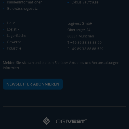
KundenInformationen
Exklusivaufträge
KAUFKRAFT - EURO PRO KOPF
Geldwäschegesetz
Landkreis / Kreisfreie Stadt
22.651 €
Bundesland
Halle
Logivest GmbH
19.647 €
Deutschland
Logistik
Oberanger 24
20.601 €
Lagerfläche
80331 München
Gewerbe
T +49 89 38 88 88 50
0 €
20.000 €
40.000 €
Industrie
F +49 89 38 88 88 529
WIRTSCHAFTSKRAFT
(STAND: 2018)
Melden Sie sich an und bleiben Sie über Aktuelles und Veranstaltungen
informiert!
BRUTTOINLANDSPRODUKT
(LANDKREIS / KREISFREIE STADT)
NEWSLETTER ABONNIEREN
Gesamt
BIP je Erwerbstätigen
BIP je Einwohner
6.507.463 Tsd. €
77.058 €
35.168 €
BRUTTOWERTSCHÖPFUNG
(LANDKREIS / KREISFREIE STADT)