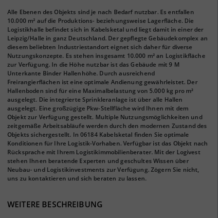
Alle Ebenen des Objekts sind je nach Bedarf nutzbar. Es entfallen
10.000 m² auf die Produktions- beziehungsweise Lagerfläche. Die
Logistikhalle befindet sich in Kabelsketal und liegt damit in einer der
Leipzig/Halle in ganz Deutschland. Der gepflegte Gebäudekomplex an
diesem beliebten Industriestandort eignet sich daher für diverse
Nutzungskonzepte. Es stehen insgesamt 10.000 m² an Logistikfläche
zur Verfügung. In die Höhe nutzbar ist das Gebäude mit 9 M
Unterkante Binder Hallenhöhe. Durch ausreichend
Freirangierflächen ist eine optimale Andienung gewährleistet. Der
Hallenboden sind für eine Maximalbelastung von 5.000 kg pro m²
ausgelegt. Die integrierte Sprinkleranlage ist über alle Hallen
ausgelegt. Eine großzügige Pkw-Stellfläche wird Ihnen mit dem
Objekt zur Verfügung gestellt. Multiple Nutzungsmöglichkeiten und
zeitgemäße Arbeitsabläufe werden durch den modernen Zustand des
Objekts sichergestellt. In 06184 Kabelsketal finden Sie optimale
Konditionen für Ihre Logistik-Vorhaben. Verfügbar ist das Objekt nach
Rücksprache mit Ihrem Logistikimmobilienberater. Mit der Logivest
stehen Ihnen beratende Experten und geschultes Wissen über
Neubau- und Logistikinvestments zur Verfügung. Zögern Sie nicht,
uns zu kontaktieren und sich beraten zu lassen.
WEITERE BESCHREIBUNG