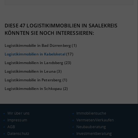
7.92%
41%
DIESE 47 LOGISTIKIMMOBILIEN IN SAALEKREIS
KÖNNTEN SIE NOCH INTERESSIEREN:
Logistikimmobilie in Bad Dürrenberg
(1)
Logistikimmobilien in Kabelsketal
(17)
Logistikimmobilien in Landsberg
(23)
Logistikimmobilien in Leuna
(3)
Logistikimmobilie in Petersberg
(1)
Logistikimmobilien in Schkopau
(2)
KAUFKRAFT
(STAND: 2018)
Euro pro Kopf
(Landkreis / Kreisfreie Stadt)
20.601 €
Wir über uns
Immobiliensuche
Impressum
Vermieten/Verkaufen
Kaufkraftindex
AGB
Neubauberatung
(Landkreis / Kreisfreie Stadt)
89,96
Datenschutz
Investmentberatung