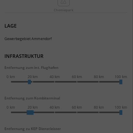
Chemie­park
LAGE
Gewerbegebiet Ammendorf
INFRASTRUKTUR
Entfernung zum int. Flughafen
0 km
20 km
40 km
60 km
80 km
100 km
Entfernung zum Kombiterminal
0 km
20 km
40 km
60 km
80 km
100 km
Entfernung zu KEP Dienstleister