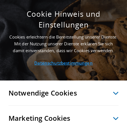
Cookie Hinweis und
Einstellungen
GEPFLEGT - 10.000 M² GEWERBEIMMOBILIE
IN KABELSKETAL NAHE FLUGHAFEN
Cookies erleichtern die Bereitstellung unserer Dienste.
LEIPZIG/HALLE - LANDKREIS SAALEKREIS
Mit der Nutzung unserer Dienste erklären Sie sich
Startseite
/
Immobiliensuche
/
Detailansicht
damit einverstanden, dass wir Cookies verwenden.
Datenschutzbestimmungen
MERKEN
VERGLEICHEN
EXPORT PDF
ZURÜCK
Notwendige Cookies
Marketing Cookies