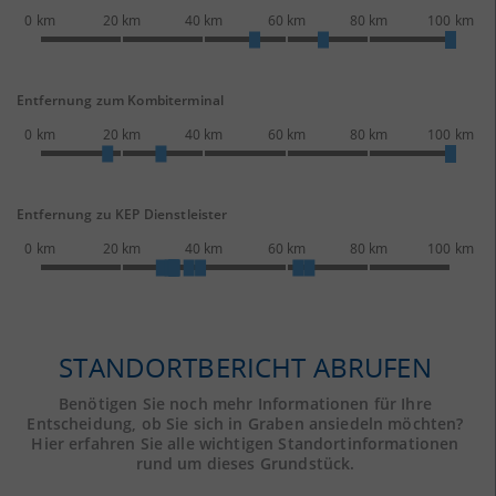
0 km
20 km
40 km
60 km
80 km
100 km
Entfernung zum Kombiterminal
0 km
20 km
40 km
60 km
80 km
100 km
Entfernung zu KEP Dienstleister
0 km
20 km
40 km
60 km
80 km
100 km
STANDORTBERICHT ABRUFEN
Benötigen Sie noch mehr Informationen für Ihre
Entscheidung, ob Sie sich in Graben ansiedeln möchten?
Hier erfahren Sie alle wichtigen Standortinformationen
rund um dieses Grundstück.