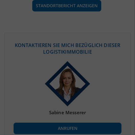
STANDORTBERICHT ANZEIGEN
ÖKONOMISCHE DATEN & FAKTEN
KONTAKTIEREN SIE MICH BEZÜGLICH DIESER
LOGISTIKIMMOBILIE
BEVÖLKERUNG
(STAND: 12/2019)
Bevölkerung Gesamt
(Landkreis / Kreisfreie Stadt)
253.468
Bevölkerungsdichte
2
(Landkreis / Kreisfreie Stadt)
237 Einwohner/km
Fläche
2
(Landkreis / Kreisfreie Stadt)
1.070,63 km
Sabine Messerer
BESCHÄFTIGUNG
ANRUFEN
Beschäftigte