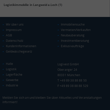
Logistikimmobilie in Langweid a.Lech
(1)
KAUFKRAFT
(STAND: 2018)
Wir über uns
Immobiliensuche
Euro pro Kopf
(Landkreis / Kreisfreie Stadt)
25.088 €
Impressum
Vermieten/Verkaufen
AGB
Neubauberatung
Kaufkraftindex
Datenschutz
Investmentberatung
(Landkreis / Kreisfreie Stadt)
109,56
KundenInformationen
Exklusivaufträge
Geldwäschegesetz
KAUFKRAFT - EURO PRO KOPF
Halle
Logivest GmbH
Landkreis / Kreisfreie Stadt
22.651 €
Logistik
Oberanger 24
Bundesland
24.186 €
Deutschland
Lagerfläche
80331 München
Gewerbe
T +49 89 38 88 88 50
25.088 €
Industrie
F +49 89 38 88 88 529
0 €
20.000 €
40.000 €
Melden Sie sich an und bleiben Sie über Aktuelles und Veranstaltungen
informiert!
WIRTSCHAFTSKRAFT
(STAND: 2018)