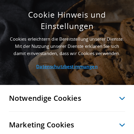
Cookie Hinweis und
Einstellungen
10.000 M² GEWERBEIMMOBILIE IN GRABEN
NAHE GÜTERVERKEHRSZENTRUM GVZ
Cookies erleichtern die Bereitstellung unserer Dienste.
AUGSBURG - LANDKREIS AUGSBURG
Mit der Nutzung unserer Dienste erklären Sie sich
Startseite
/
Immobiliensuche
/
Detailansicht
damit einverstanden, dass wir Cookies verwenden.
Datenschutzbestimmungen
MERKEN
VERGLEICHEN
EXPORT PDF
ZURÜCK
Notwendige Cookies
Marketing Cookies