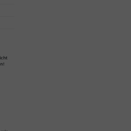
icht
en!