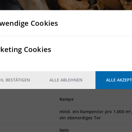
tierter Neubau einer modernen Lager- und Produktionshalle mit
wendige Cookies
ieeffiziente Halle mit modernster Technik nach den neuesten
ca. 10-12 m UKB
rbedarf realisierbar
 Hallenplanung jederzeit noch berücksichtigt werden
estationen für Kunden und Mitarbeiter werden auf Wunsch ebe
keting Cookies
erkehr fußläufig in nur wenigen Gehminuten entfernt und ermögl
e Erreichbarkeit
dieser Standort verkehrstechnisch ausgesprochen attraktiv gel
L BESTÄTIGEN
ALLE ABLEHNEN
ALLE AKZEPT
Rampe
mind. ein Rampentor pro 1.000 m²
ein ebenerdiges Tor
Nein