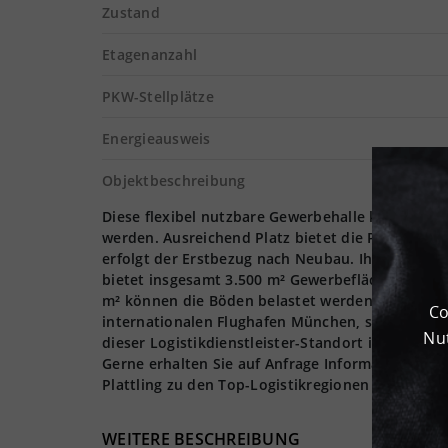
Zustand
Etagenanzahl
PKW-Stellplätze
Energieausweis
Objektbeschreibung
Diese flexibel nutzbare Gewerbehalle kann nach
werden. Ausreichend Platz bietet die Produktions
erfolgt der Erstbezug nach Neubau. Ihre Lagerbes
bietet insgesamt 3.500 m² Gewerbefläche. Die Nut
m² können die Böden belastet werden. Die Andi
Co
internationalen Flughafen München, sowie zu den A
Nut
dieser Logistikdienstleister-Standort in Plattlin
Gerne erhalten Sie auf Anfrage Informationen zu
Plattling zu den Top-Logistikregionen des Lande
WEITERE BESCHREIBUNG