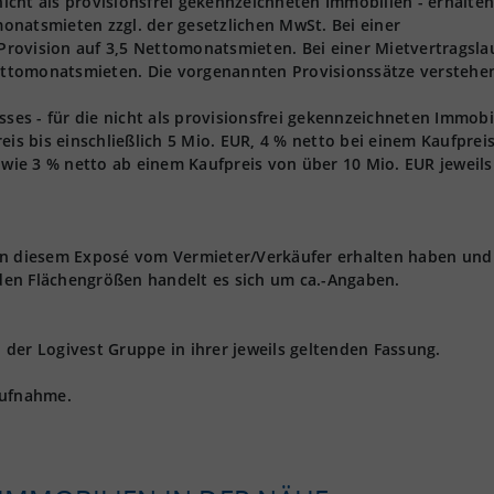
 nicht als provisionsfrei gekennzeichneten Immobilien - erhalten
onatsmieten zzgl. der gesetzlichen MwSt. Bei einer
 Provision auf 3,5 Nettomonatsmieten. Bei einer Mietvertragsla
Nettomonatsmieten. Die vorgenannten Provisionssätze verstehen
s - für die nicht als provisionsfrei gekennzeichneten Immobi
eis bis einschließlich 5 Mio. EUR, 4 % netto bei einem Kaufprei
owie 3 % netto ab einem Kaufpreis von über 10 Mio. EUR jeweils 
 in diesem Exposé vom Vermieter/Verkäufer erhalten haben und
den Flächengrößen handelt es sich um ca.-Angaben.
der Logivest Gruppe in ihrer jeweils geltenden Fassung.
aufnahme.