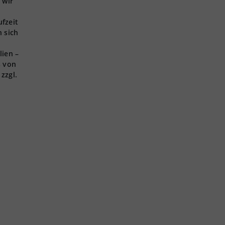
 wir
ufzeit
 sich
lien –
s von
zzgl.