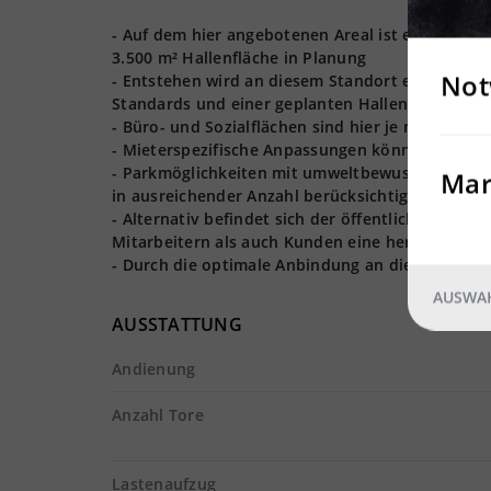
- Auf dem hier angebotenen Areal ist ein projek
3.500 m² Hallenfläche in Planung
Not
- Entstehen wird an diesem Standort eine energ
Standards und einer geplanten Hallenhöhe von 
- Büro- und Sozialflächen sind hier je nach Miete
- Mieterspezifische Anpassungen können bei der
- Parkmöglichkeiten mit umweltbewussten E-Lad
Mar
in ausreichender Anzahl berücksichtigt
- Alternativ befindet sich der öffentliche Nahv
Mitarbeitern als auch Kunden eine hervorragend
- Durch die optimale Anbindung an die A92, ist 
AUSWAH
AUSSTATTUNG
Andienung
Anzahl Tore
Lastenaufzug