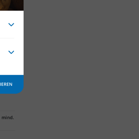
 ca.
nfalls
icht
egen
IEREN
, mind.