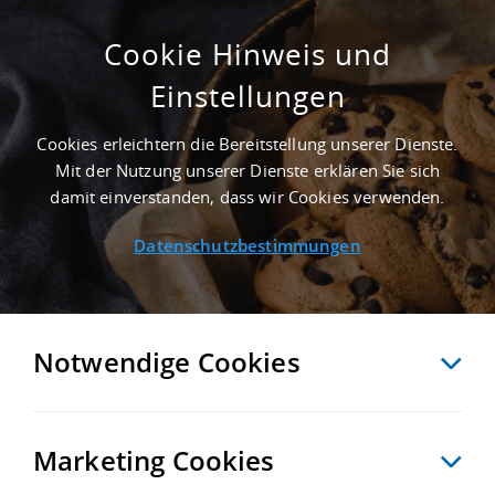
Cookie Hinweis und
Einstellungen
ERSTBEZUG - 10.120 M² LAGERFLÄCHE IN
LUDWIGSFELDE AN DER AUTOBAHN A 10 -
Cookies erleichtern die Bereitstellung unserer Dienste.
LANDKREIS TELTOW-FLÄMING
Mit der Nutzung unserer Dienste erklären Sie sich
Startseite
/
Immobiliensuche
/
Detailansicht
damit einverstanden, dass wir Cookies verwenden.
Datenschutzbestimmungen
MERKEN
VERGLEICHEN
EXPORT PDF
ZURÜCK
Notwendige Cookies
Marketing Cookies