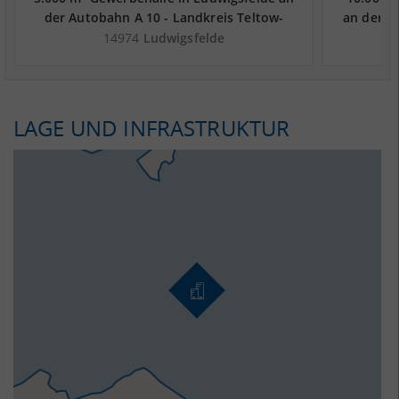
der Autobahn A 10 - Landkreis Teltow-
an der A
Fläming
14974
Ludwigsfelde
LAGE UND INFRASTRUKTUR