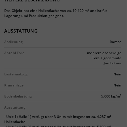
Das Objekt hat eine Hallenfläche von ca. 10.120 m² und ist für
Lagerung und Produktion geeignet.
AUSSTATTUNG
Andienung
Rampe
Anzahl Tore
mehrere ebenerdige
Tore + gedämmte
Jumbotore
Lastenaufzug
Nein
Krananlage
Nein
2
Bodenbelastung
5.000 kg/m
Ausstattung
- Unit 1 (Halle 1) verfügt über 3 Units mit insgesamt ca. 4.287 m²
Hallenfläche
- Unit 2 (Halle 2) verfügt über 4 Units mit insgesamt ca. 5.833 m²