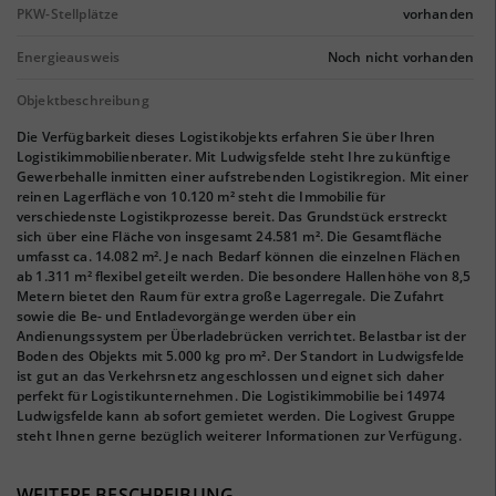
PKW-Stellplätze
vorhanden
Energieausweis
Noch nicht vorhanden
Objektbeschreibung
Die Verfügbarkeit dieses Logistikobjekts erfahren Sie über Ihren
Logistikimmobilienberater. Mit Ludwigsfelde steht Ihre zukünftige
Gewerbehalle inmitten einer aufstrebenden Logistikregion. Mit einer
reinen Lagerfläche von 10.120 m² steht die Immobilie für
verschiedenste Logistikprozesse bereit. Das Grundstück erstreckt
sich über eine Fläche von insgesamt 24.581 m². Die Gesamtfläche
umfasst ca. 14.082 m². Je nach Bedarf können die einzelnen Flächen
ab 1.311 m² flexibel geteilt werden. Die besondere Hallenhöhe von 8,5
Metern bietet den Raum für extra große Lagerregale. Die Zufahrt
sowie die Be- und Entladevorgänge werden über ein
Andienungssystem per Überladebrücken verrichtet. Belastbar ist der
Boden des Objekts mit 5.000 kg pro m². Der Standort in Ludwigsfelde
ist gut an das Verkehrsnetz angeschlossen und eignet sich daher
perfekt für Logistikunternehmen. Die Logistikimmobilie bei 14974
Ludwigsfelde kann ab sofort gemietet werden. Die Logivest Gruppe
steht Ihnen gerne bezüglich weiterer Informationen zur Verfügung.
WEITERE BESCHREIBUNG