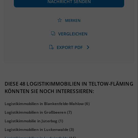
NACHRICHT SENDEN
Beschäftigtenquote
(Landkreis / Kreisfreie Stadt)
42,49 %
(Stand: 06/2020)
MERKEN
Arbeitslosenquote
(Landkreis / Kreisfreie Stadt)
VERGLEICHEN
6,11 %
(Stand: 01/2020)
EXPORT PDF
BESCHÄFTIGTEN- UND ARBEITSLOSENQUOTE
6.11%
42%
DIESE 48 LOGISTIKIMMOBILIEN IN TELTOW-FLÄMING
KÖNNTEN SIE NOCH INTERESSIEREN:
Logistikimmobilien in Blankenfelde-Mahlow
(6)
Logistikimmobilien in Großbeeren
(7)
Logistikimmobilie in Jüterbog
(1)
Logistikimmobilien in Luckenwalde
(3)