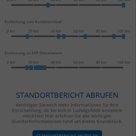
Entfernung zum Kombiterminal
0 km
20 km
40 km
60 km
80 km
100 km
Entfernung zu KEP Dienstleister
0 km
20 km
40 km
60 km
80 km
100 km
STANDORTBERICHT ABRUFEN
Benötigen Sie noch mehr Informationen für Ihre
Entscheidung, ob Sie sich in Ludwigsfelde ansiedeln
möchten? Hier erfahren Sie alle wichtigen
Standortinformationen rund um dieses Grundstück.
STANDORTBERICHT ANZEIGEN