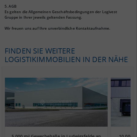
5. AGB
Es gelten die Allgemeinen Geschäftsbedingungen der Logivest
Gruppe in Ihrer jeweils geltenden Fassung.
Wir freuen uns auf Ihre unverbindliche Kontaktaufnahme.
FINDEN SIE WEITERE
LOGISTIKIMMOBILIEN IN DER NÄHE
5.000 m² Gewerbehalle in Ludwigsfelde an
10.000 m