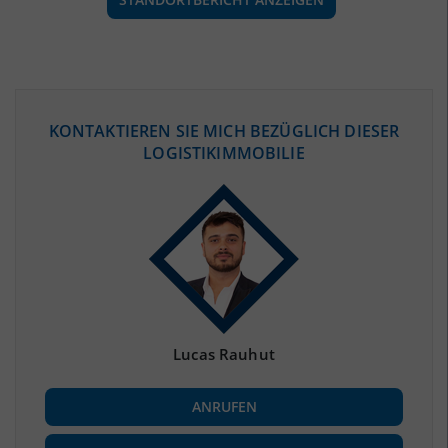
ÖKONOMISCHE DATEN & FAKTEN
KONTAKTIEREN SIE MICH BEZÜGLICH DIESER
LOGISTIKIMMOBILIE
BEVÖLKERUNG
(STAND: 12/2019)
Bevölkerung Gesamt
(Landkreis / Kreisfreie Stadt)
169.997
Bevölkerungsdichte
2
(Landkreis / Kreisfreie Stadt)
81 Einwohner/km
Fläche
2
(Landkreis / Kreisfreie Stadt)
2.104,21 km
Lucas Rauhut
BESCHÄFTIGUNG
ANRUFEN
Beschäftigte
(Landkreis / Kreisfreie Stadt)
72.224
(Stand: 06/2020)