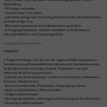
Hallenfläche
- PV-Anlage vorhanden
- Stützenraster 12m x 24m
- jede Halle verfügt über mehrere gedämmte Jumbo-Überladebrücken
und ebenerdige Tore
- Wärmepumpentechnik mit Fußbodenheizung im Büro
- E-Charging-Parkplätze, teilweise überdacht und überdachte
Fahrradstellflächen mit E-Lademöglichkeit
Sonstiges/Besonderheiten
HINWEISE:
1. Folgende Anfragen, für die von der Logivest GmbH angebotenen
Grundstücke und Bestandsflächen können nicht bearbeitet werden,
da die Eigentümer nur Lager, Logistik, Produktion und Light
Industrial als Nutzung wünschen!
- Jede Art von Veranstaltungen und Events (Hochzeiten, Flohmärkte,
Konzerte, Filmdrehs etc.)
- Gastronomiebetriebe, Diskotheken, Vergnügungsstätten
- Sport- und Spielstätten, Fitness-Studios
- Religiöse Einrichtungen
- Sonstige gewerbliche, nicht-logistische Nutzung wie Hundeschulen
- Nutzung zu Wohnzwecken