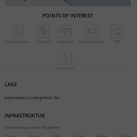
POINTS OF INTEREST
Gewerbe­gebiet
Tankstelle
Flughafen
Kombi­terminal
KEP
Chemie­park
LAGE
Gewerbepark Ludwigsfelde Ost
INFRASTRUKTUR
Entfernung zum int. Flughafen
0 km
20 km
40 km
60 km
80 km
100 km