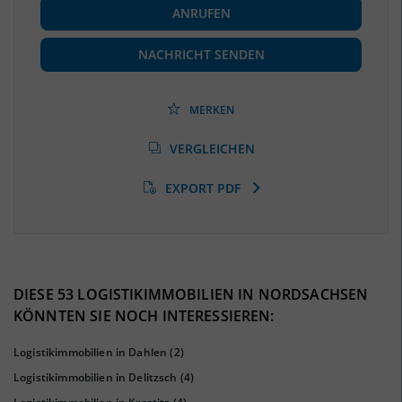
ANRUFEN
Beschäftigte
(Landkreis / Kreisfreie Stadt)
81.720
(Stand: 06/2020)
NACHRICHT SENDEN
Beschäftigtenquote
(Landkreis / Kreisfreie Stadt)
41,33 %
(Stand: 06/2020)
MERKEN
Arbeitslosenquote
(Landkreis / Kreisfreie Stadt)
VERGLEICHEN
8,02 %
(Stand: 01/2020)
EXPORT PDF
BESCHÄFTIGTEN- UND ARBEITSLOSENQUOTE
8.02%
41%
DIESE 53 LOGISTIKIMMOBILIEN IN NORDSACHSEN
KÖNNTEN SIE NOCH INTERESSIEREN:
Logistikimmobilien in Dahlen
(2)
Logistikimmobilien in Delitzsch
(4)