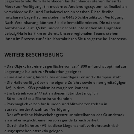
Lagerbestände. Vom Hallenboden bis Dachbinder stehen Ihnen 12
Meter zur Verfügung. Ein modernes Andienungssystem ist flexibel an
verschiedene Be- und Entladeweisen anpassbar. Diese flexibel
nutzbaren Lagerflächen stehen in 04435 Schkeuditz zur Verfügung.
Nach Vereinbarung können Sie die Immobilie mieten. Die nächste
Autobahn A 9 ist 3,5 km und der nächste internationale Flughafen
Leipzig/Halle ist 7 km entfernt. Unsere regionalen Teams stehen
Ihnen im Prozess zur Seite. Kontaktieren Sie uns gerne bei Interesse.
WEITERE BESCHREIBUNG
- Das Objekt hat eine Lagerfläche von ca. 4.800 m² und ist optimal zur
Lagerung als auch zur Produktion geeignet
- Eine Andienung findet über ebenerdiges Tor und 7 Rampen statt
- Die Halle verfügt über eine eigene Zufahrt sowie einen großzügigen
Hof, in dem LKWs problemlos rangieren können
- Ein Betrieb von 24/7 ist an diesem Standort möglich
- Büro- und Sozialfläche ist vorhanden
- Parkmöglichkeiten für Kunden und Mitarbeiter stehen in
ausreichender Anzahl zur Verfügung
- Der öffentliche Nahverkehr grenzt unmittelbar an das Grundstück
an und ermöglicht eine hervorragende Erreichbarkeit
- Durch die Nähe zur A9 ist diese Liegenschaft verkehrstechnisch
ausgesprochen attraktiv gelegen