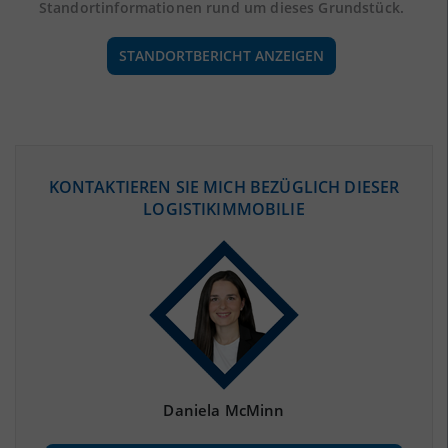
Standortinformationen rund um dieses Grundstück.
STANDORTBERICHT ANZEIGEN
ÖKONOMISCHE DATEN & FAKTEN
KONTAKTIEREN SIE MICH BEZÜGLICH DIESER
LOGISTIKIMMOBILIE
BEVÖLKERUNG
(STAND: 12/2019)
Bevölkerung Gesamt
(Landkreis / Kreisfreie Stadt)
197.741
Bevölkerungsdichte
2
(Landkreis / Kreisfreie Stadt)
97 Einwohner/km
Fläche
2
(Landkreis / Kreisfreie Stadt)
2.028,56 km
Daniela McMinn
BESCHÄFTIGUNG