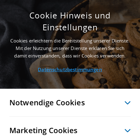
Cookie Hinweis und
Einstellungen
4.800 M² GEWERBEHALLE IN SCHKEUDITZ
AN DER AUTOBAHN A 9 - LANDKREIS
Cookies erleichtern die Bereitstellung unserer Dienste.
NORDSACHSEN
Mit der Nutzung unserer Dienste erklären Sie sich
Startseite
/
Immobiliensuche
/
Detailansicht
damit einverstanden, dass wir Cookies verwenden.
Datenschutzbestimmungen
MERKEN
VERGLEICHEN
EXPORT PDF
ZURÜCK
Notwendige Cookies
Marketing Cookies