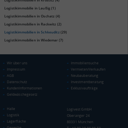
Logistikimmobilien in Krostitz
(4)
Logistikimmobilie in Laußig
(1)
Logistikimmobilien in Oschatz
(4)
Logistikimmobilien in Rackwitz
(2)
KAUFKRAFT
(STAND: 2018)
Logistikimmobilien in Schkeuditz
(29)
Euro pro Kopf
Logistikimmobilien in Wiedemar
(7)
(Landkreis / Kreisfreie Stadt)
20.340 €
Kaufkraftindex
(Landkreis / Kreisfreie Stadt)
88,82
Wir über uns
Immobiliensuche
Impressum
Vermieten/Verkaufen
KAUFKRAFT - EURO PRO KOPF
AGB
Neubauberatung
Datenschutz
Investmentberatung
Landkreis / Kreisfreie Stadt
22.651 €
KundenInformationen
Exklusivaufträge
Bundesland
Geldwäschegesetz
20.484 €
Deutschland
20.340 €
Halle
Logivest GmbH
Logistik
0 €
20.000 €
40.000 €
Oberanger 24
Lagerfläche
80331 München
Gewerbe