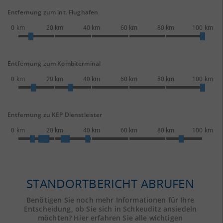
Entfernung zum int. Flughafen
0 km
20 km
40 km
60 km
80 km
100 km
Entfernung zum Kombiterminal
0 km
20 km
40 km
60 km
80 km
100 km
Entfernung zu KEP Dienstleister
0 km
20 km
40 km
60 km
80 km
100 km
STANDORTBERICHT ABRUFEN
Benötigen Sie noch mehr Informationen für Ihre
Entscheidung, ob Sie sich in Schkeuditz ansiedeln
möchten? Hier erfahren Sie alle wichtigen