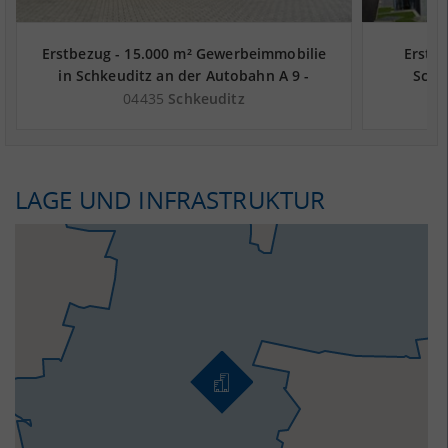
Erstbezug - 15.000 m² Gewerbeimmobilie
Erstbe
in Schkeuditz an der Autobahn A 9 -
Schk
Landkreis Nordsachsen
04435
Schkeuditz
LAGE UND INFRASTRUKTUR