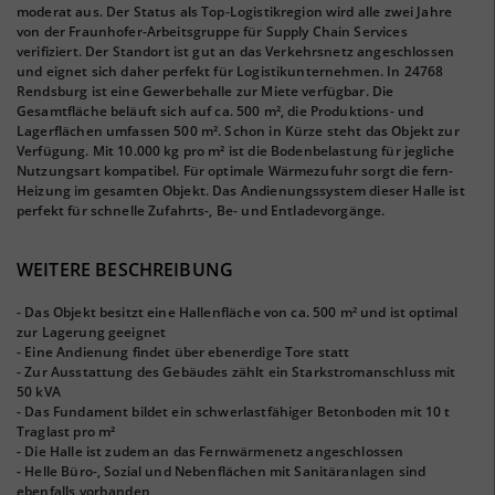
moderat aus. Der Status als Top-Logistikregion wird alle zwei Jahre
von der Fraunhofer-Arbeitsgruppe für Supply Chain Services
verifiziert. Der Standort ist gut an das Verkehrsnetz angeschlossen
und eignet sich daher perfekt für Logistikunternehmen. In 24768
Rendsburg ist eine Gewerbehalle zur Miete verfügbar. Die
Gesamtfläche beläuft sich auf ca. 500 m², die Produktions- und
Lagerflächen umfassen 500 m². Schon in Kürze steht das Objekt zur
Verfügung. Mit 10.000 kg pro m² ist die Bodenbelastung für jegliche
Nutzungsart kompatibel. Für optimale Wärmezufuhr sorgt die fern-
Heizung im gesamten Objekt. Das Andienungssystem dieser Halle ist
perfekt für schnelle Zufahrts-, Be- und Entladevorgänge.
WEITERE BESCHREIBUNG
- Das Objekt besitzt eine Hallenfläche von ca. 500 m² und ist optimal
zur Lagerung geeignet
- Eine Andienung findet über ebenerdige Tore statt
- Zur Ausstattung des Gebäudes zählt ein Starkstromanschluss mit
50 kVA
- Das Fundament bildet ein schwerlastfähiger Betonboden mit 10 t
Traglast pro m²
- Die Halle ist zudem an das Fernwärmenetz angeschlossen
- Helle Büro-, Sozial und Nebenflächen mit Sanitäranlagen sind
ebenfalls vorhanden