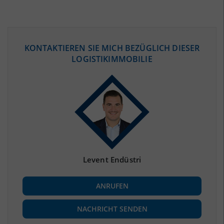
ÖKONOMISCHE DATEN & FAKTEN
KONTAKTIEREN SIE MICH BEZÜGLICH DIESER
LOGISTIKIMMOBILIE
BEVÖLKERUNG
(STAND: 12/2019)
Bevölkerung Gesamt
(Landkreis / Kreisfreie Stadt)
274.098
Bevölkerungsdichte
2
(Landkreis / Kreisfreie Stadt)
125 Einwohner/km
Fläche
2
(Landkreis / Kreisfreie Stadt)
2.189,79 km
Levent Endüstri
BESCHÄFTIGUNG
ANRUFEN
Beschäftigte
(Landkreis / Kreisfreie Stadt)
100.615
(Stand: 06/2020)
NACHRICHT SENDEN
Beschäftigtenquote