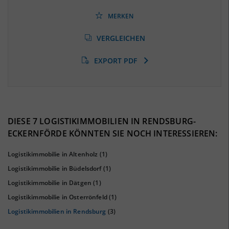
(Landkreis / Kreisfreie Stadt)
36,71 %
(Stand: 06/2020)
MERKEN
Arbeitslosenquote
(Landkreis / Kreisfreie Stadt)
VERGLEICHEN
5,96 %
(Stand: 01/2020)
EXPORT PDF
BESCHÄFTIGTEN- UND ARBEITSLOSENQUOTE
5.96%
36%
DIESE 7 LOGISTIKIMMOBILIEN IN RENDSBURG-
ECKERNFÖRDE KÖNNTEN SIE NOCH INTERESSIEREN:
Logistikimmobilie in Altenholz
(1)
Logistikimmobilie in Büdelsdorf
(1)
Logistikimmobilie in Dätgen
(1)
Logistikimmobilie in Osterrönfeld
(1)
Logistikimmobilien in Rendsburg
(3)