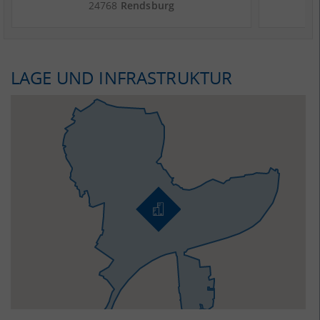
KombiPort Kiel GmbH - Landkreis
Kiel 
24768
Rendsburg
Rendsburg-Eckernförde
LAGE UND INFRASTRUKTUR