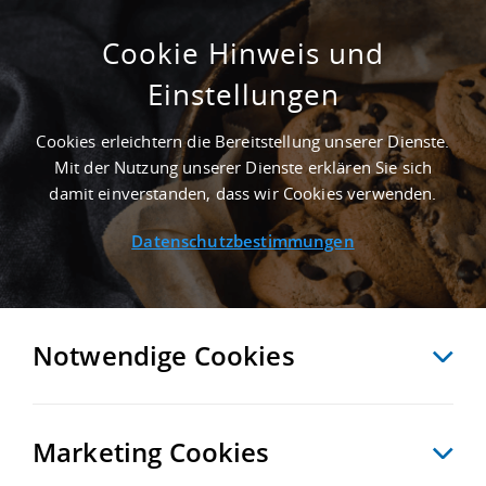
Cookie Hinweis und
Einstellungen
500 M² LAGERFLÄCHE IN RENDSBURG NAHE
GÜTERVERKEHRSZENTRUM KOMBIPORT
Cookies erleichtern die Bereitstellung unserer Dienste.
KIEL GMBH - LANDKREIS RENDSBURG-
Mit der Nutzung unserer Dienste erklären Sie sich
ECKERNFÖRDE
damit einverstanden, dass wir Cookies verwenden.
Startseite
/
Immobiliensuche
/
Detailansicht
Datenschutzbestimmungen
MERKEN
VERGLEICHEN
EXPORT PDF
ZURÜCK
Notwendige Cookies
Marketing Cookies