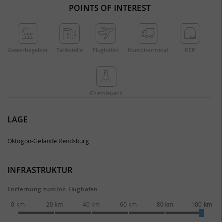
POINTS OF INTEREST
Gewerbe­gebiet
Tankstelle
Flughafen
Kombi­terminal
KEP
Chemie­park
LAGE
Oktogon-Gelände Rendsburg
INFRASTRUKTUR
Entfernung zum int. Flughafen
0 km
20 km
40 km
60 km
80 km
100 km