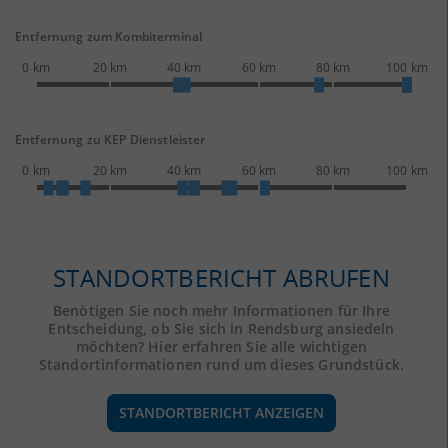
Entfernung zum Kombiterminal
0 km
20 km
40 km
60 km
80 km
100 km
Entfernung zu KEP Dienstleister
0 km
20 km
40 km
60 km
80 km
100 km
STANDORTBERICHT ABRUFEN
Benötigen Sie noch mehr Informationen für Ihre
Entscheidung, ob Sie sich in Rendsburg ansiedeln
möchten? Hier erfahren Sie alle wichtigen
Standortinformationen rund um dieses Grundstück.
STANDORTBERICHT ANZEIGEN