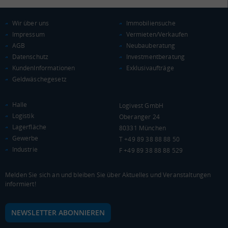
KAUFKRAFT
(STAND: 2018)
Wir über uns
Immobiliensuche
Euro pro Kopf
(Landkreis / Kreisfreie Stadt)
23.410 €
Impressum
Vermieten/Verkaufen
AGB
Neubauberatung
Kaufkraftindex
Datenschutz
Investmentberatung
(Landkreis / Kreisfreie Stadt)
102,23
KundenInformationen
Exklusivaufträge
Geldwäschegesetz
KAUFKRAFT - EURO PRO KOPF
Halle
Logivest GmbH
Landkreis / Kreisfreie Stadt
22.651 €
Logistik
Oberanger 24
Bundesland
22.504 €
Deutschland
Lagerfläche
80331 München
Gewerbe
T +49 89 38 88 88 50
23.410 €
Industrie
F +49 89 38 88 88 529
0 €
20.000 €
40.000 €
Melden Sie sich an und bleiben Sie über Aktuelles und Veranstaltungen
informiert!
WIRTSCHAFTSKRAFT
(STAND: 2018)
BRUTTOINLANDSPRODUKT
NEWSLETTER ABONNIEREN
(LANDKREIS / KREISFREIE STADT)