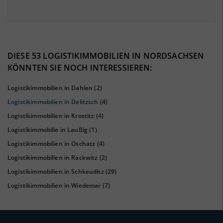
BESCHÄFTIGTEN- UND ARBEITSLOSENQUOTE
8.02%
41%
DIESE 53 LOGISTIKIMMOBILIEN IN NORDSACHSEN
KÖNNTEN SIE NOCH INTERESSIEREN:
Logistikimmobilien in Dahlen
(2)
Logistikimmobilien in Delitzsch
(4)
Logistikimmobilien in Krostitz
(4)
Logistikimmobilie in Laußig
(1)
Logistikimmobilien in Oschatz
(4)
Logistikimmobilien in Rackwitz
(2)
KAUFKRAFT
(STAND: 2018)
Logistikimmobilien in Schkeuditz
(29)
Euro pro Kopf
Logistikimmobilien in Wiedemar
(7)
(Landkreis / Kreisfreie Stadt)
20.340 €
Kaufkraftindex
(Landkreis / Kreisfreie Stadt)
88,82