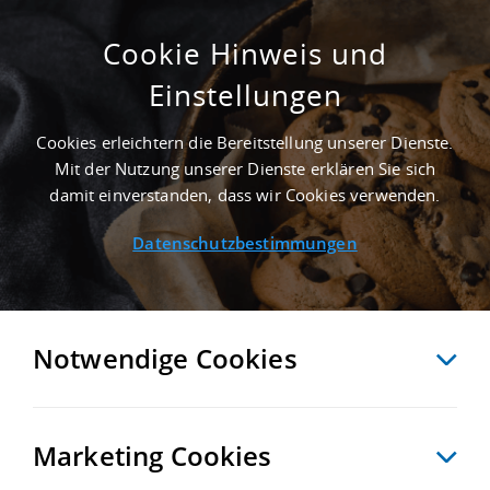
Cookie Hinweis und
Einstellungen
8.000 M² BAUGRUND IN DELITZSCH NAHE
FLUGHAFEN LEIPZIG/HALLE - LANDKREIS
Cookies erleichtern die Bereitstellung unserer Dienste.
NORDSACHSEN
Mit der Nutzung unserer Dienste erklären Sie sich
Startseite
/
Immobiliensuche
/
Detailansicht
damit einverstanden, dass wir Cookies verwenden.
Datenschutzbestimmungen
MERKEN
VERGLEICHEN
EXPORT PDF
ZURÜCK
Notwendige Cookies
Marketing Cookies