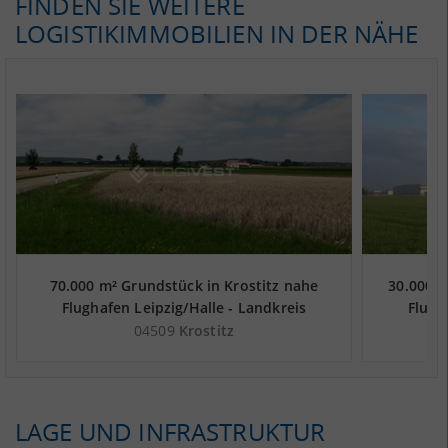
FINDEN SIE WEITERE
LOGISTIKIMMOBILIEN IN DER NÄHE
70.000 m² Grundstück in Krostitz nahe
30.000 
Flughafen Leipzig/Halle - Landkreis
Flugh
Nordsachsen
04509
Krostitz
LAGE UND INFRASTRUKTUR