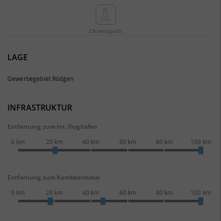
Chemie­park
LAGE
Gewerbegebiet Rödgen
INFRASTRUKTUR
Entfernung zum int. Flughafen
0 km
20 km
40 km
60 km
80 km
100 km
Entfernung zum Kombiterminal
0 km
20 km
40 km
60 km
80 km
100 km