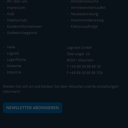
Wir über uns
Immobiliensuche
Impressum
Vermieten/Verkaufen
KAUFKRAFT - EURO PRO KOPF
AGB
Neubauberatung
Datenschutz
Investmentberatung
Landkreis / Kreisfreie Stadt
22.651 €
KundenInformationen
Exklusivaufträge
Bundesland
Geldwäschegesetz
20.484 €
Deutschland
20.340 €
Halle
Logivest GmbH
Logistik
0 €
20.000 €
40.000 €
Oberanger 24
Lagerfläche
80331 München
Gewerbe
T +49 89 38 88 88 50
WIRTSCHAFTSKRAFT
(STAND: 2018)
Industrie
F +49 89 38 88 88 529
BRUTTOINLANDSPRODUKT
Melden Sie sich an und bleiben Sie über Aktuelles und Veranstaltungen
(LANDKREIS / KREISFREIE STADT)
informiert!
Gesamt
BIP je Erwerbstätigen
BIP je Einwohner
NEWSLETTER ABONNIEREN
5.430.738 Tsd. €
58.277 €
27.465 €
BRUTTOWERTSCHÖPFUNG