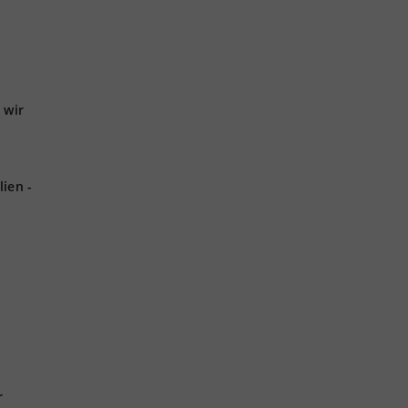
 wir
ien -
r