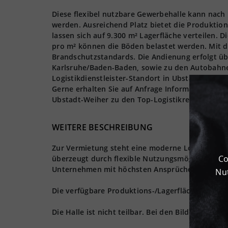
Diese flexibel nutzbare Gewerbehalle kann nach
werden. Ausreichend Platz bietet die Produktion
lassen sich auf 9.300 m² Lagerfläche verteilen. 
pro m² können die Böden belastet werden. Mit d
Brandschutzstandards. Die Andienung erfolgt ü
Karlsruhe/Baden-Baden, sowie zu den Autobahnen A 5
Logistikdienstleister-Standort in Ubstadt-Weiher
Gerne erhalten Sie auf Anfrage Informationen zu
Ubstadt-Weiher zu den Top-Logistikregionen de
WEITERE BESCHREIBUNG
Zur Vermietung steht eine moderne Logistikimmob
Co
überzeugt durch flexible Nutzungsmöglichkeiten 
Unternehmen mit höchsten Ansprüchen an Stando
Nut
Die verfügbare Produktions-/Lagerfläche beträgt 
Die Halle ist nicht teilbar. Bei den Bildern hand