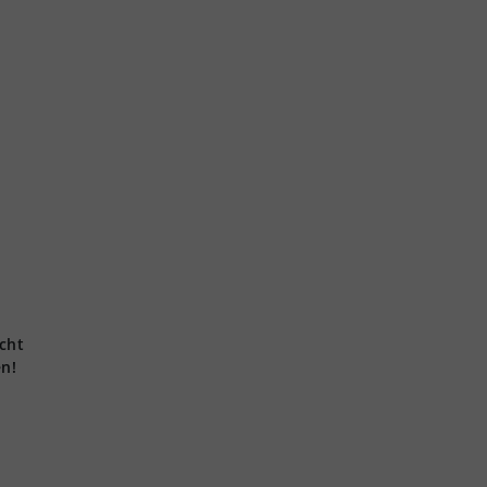
cht
en!