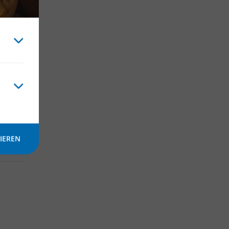
an
IEREN