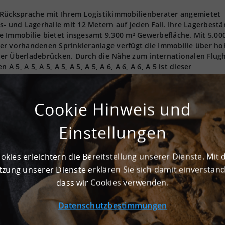
 Rücksprache mit Ihrem Logistikimmobilienberater angemietet
s- und Lagerhalle mit 12 Metern auf jeden Fall. Ihre Lagerbest
Die Immobilie bietet insgesamt 9.300 m² Gewerbefläche. Mit 5.00
er vorhandenen Sprinkleranlage verfügt die Immobilie über ho
ber Überladebrücken. Durch die Nähe zum internationalen Flug
, A 5, A 5, A 5, A 5, A 5, A 6, A 6, A 6, A 5 ist dieser
 für die Abwicklung Ihrer logistischen Prozesse bestens geeigne
 den Mietpreisen. Seit Jahren gehört dieser Standort in 76698
s Landes.
Cookie Hinweis und
Einstellungen
ilie in der badischen Top-Logistikregion Rhein-Neckar. Die Ha
okies erleichtern die Bereitstellung unserer Dienste. Mit 
für Lager, Produktion, Forschung und Service - ideal für innov
rtqualität und Effizienz:
zung unserer Dienste erklären Sie sich damit einverstan
dass wir Cookies verwenden.
ca. 9.300 m².
Datenschutzbestimmungen
elt es sich um gekennzeichnete Musterbilder.