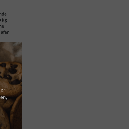
ände
0 kg
he
hafen
t.
lle
der
ative
den,