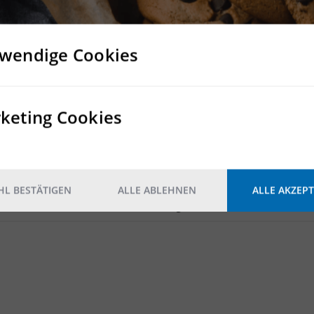
mmobiliengeschäft stehen wir gerne beratend und vermittelnd 
wendige Cookies
Rampe
keting Cookies
10
Nein
Nein
L BESTÄTIGEN
ALLE ABLEHNEN
ALLE AKZEPT
2
5.000 kg/m