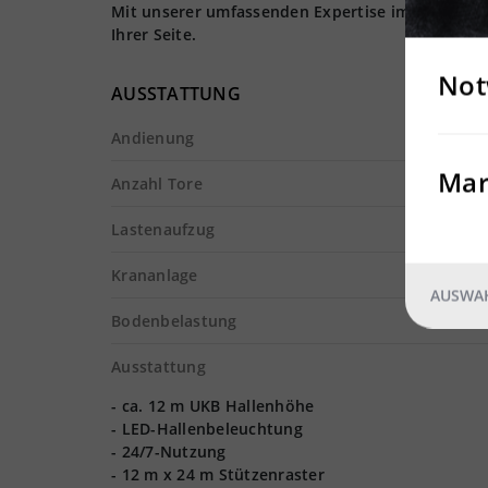
Mit unserer umfassenden Expertise im Logistiki
Ihrer Seite.
Not
AUSSTATTUNG
Andienung
Mar
Anzahl Tore
Lastenaufzug
Krananlage
AUSWAH
Bodenbelastung
Ausstattung
- ca. 12 m UKB Hallenhöhe
- LED-Hallenbeleuchtung
- 24/7-Nutzung
- 12 m x 24 m Stützenraster