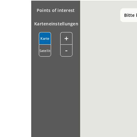
Points of interest
Bitte
Karteneinstellungen
+
Karte
-
Satellit