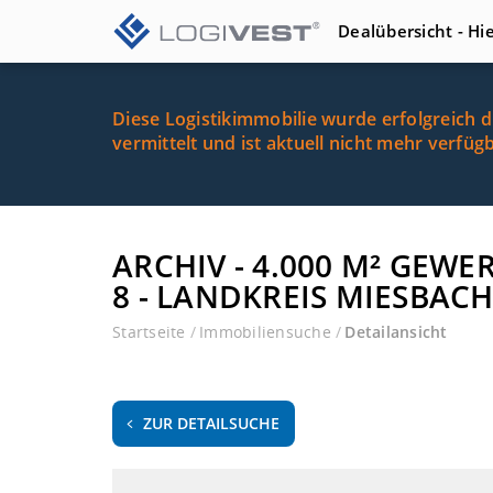
Dealübersicht - Hi
Diese Logistikimmobilie wurde erfolgreich 
vermittelt und ist aktuell nicht mehr verfüg
ARCHIV - 4.000 M² GE
8 - LANDKREIS MIESBAC
Startseite
/
Immobiliensuche
/
Detailansicht
ZUR DETAILSUCHE