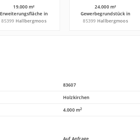
19.000 m²
24.000 m²
Erweiterungsfläche in
Gewerbegrundstück in
Hallbergmoos nahe
Hallbergmoos nahe
85399
Hallbergmoos
85399
Hallbergmoos
Flughafen München -
Flughafen München -
Landkreis Freising
Landkreis Freising
83607
Holzkirchen
2
4.000 m
Auf Anfrage