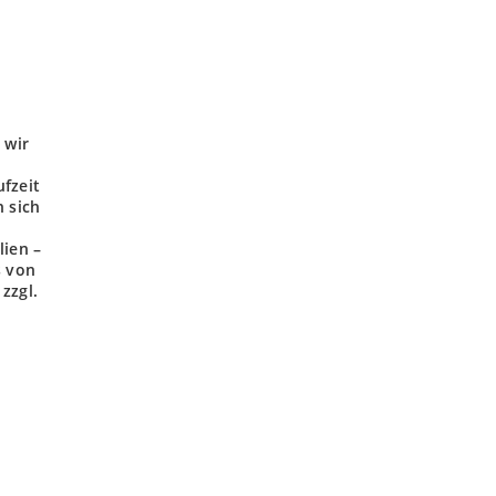
 wir
ufzeit
 sich
lien –
s von
zzgl.