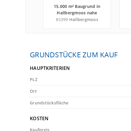
Baugrund in
15.000 m² Baugrund in
tein nahe
Hallbergmoos nahe
ehrszentrum
Flughafen München -
lkenstein
85399
Hallbergmoos
auchau (Hof,
Landkreis Freising
, Pilsen) -
zgebirgskreis
GRUNDSTÜCKE ZUM KAUF
HAUPTKRITERIEN
PLZ
Ort
Grundstücksfläche
KOSTEN
Kaufpreis