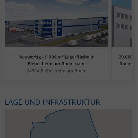
Neuwertig - 9.000 m² Lagerfläche in
30.000 m
Biebesheim am Rhein nahe
Rhein n
Güterverkehrszentrum GUT - Gernsheim -
Gerns
64584
Biebesheim am Rhein
6
Landkreis Groß-Gerau
LAGE UND INFRASTRUKTUR