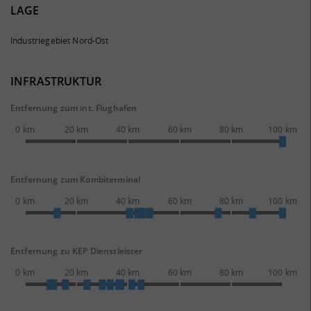
LAGE
Industriegebiet Nord-Ost
INFRASTRUKTUR
Entfernung zum int. Flughafen
0 km
20 km
40 km
60 km
80 km
100 km
Entfernung zum Kombiterminal
0 km
20 km
40 km
60 km
80 km
100 km
Entfernung zu KEP Dienstleister
0 km
20 km
40 km
60 km
80 km
100 km