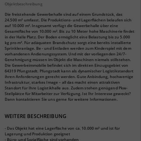
Objektbeschreibung
Die freistehende Gewerbehalle sind auf einem Grundstück, das
24.500 m² umfasst. Die Produktions- und Lagerflächen belaufen sich
auf 10.000 m². Insgesamt verfügt die Gewerbehalle über eine
Gesamtfläche von 10.000 m². Bis zu 10 Meter hohe Maschinerie findet
in der Halle Platz. Der Boden ermöglicht eine Belastung bis zu 5.000
kg pro m². Für adäquaten Brandschutz sorgt eine bereits installierte
Sprinkleranlage. Be - und Entladen werden zum Kinderspiel mit dem
vorhandenen Andienungssystem. Und mit der vorliegenden 24/7-
Genehmigung müssen im Objekt die Maschinen niemals stillstehen.
Die Gewerbeimmobilie befindet sich im direkten Einzugsgebiet von
64319 Pfungstadt. Pfungstadt kann als dynamischer Logistikstandort
ihren Anforderungen gerecht werden. Gute Anbindung, hochwertige
Infrastruktur, starkes Image – all das macht einen attraktiven
Standort für Ihre Logistikhalle aus. Zudem stehen genügend Pkw-
Stellplätze für Mitarbeiter zur Verfügung. Ist Ihr Interesse geweckt?
Dann kontaktieren Sie uns gerne für weitere Informationen.
WEITERE BESCHREIBUNG
- Das Objekt hat eine Lagerfläche von ca. 10.000 m² und ist für
Lagerung und Produktion geeignet
- Büro- und Sozialfläche sind vorhanden