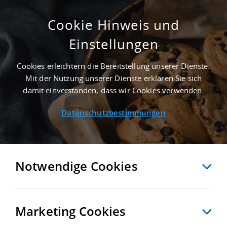
Cookie Hinweis und
Einstellungen
ERSTBEZUG - 10.000 M² LOGISTIKHALLE IN
PFUNGSTADT AN DER AUTOBAHN A 5 -
Cookies erleichtern die Bereitstellung unserer Dienste.
LANDKREIS DARMSTADT-DIEBURG
Mit der Nutzung unserer Dienste erklären Sie sich
Startseite
/
Immobiliensuche
/
Detailansicht
damit einverstanden, dass wir Cookies verwenden.
Datenschutzbestimmungen
MERKEN
VERGLEICHEN
EXPORT PDF
ZURÜCK
Notwendige Cookies
Marketing Cookies