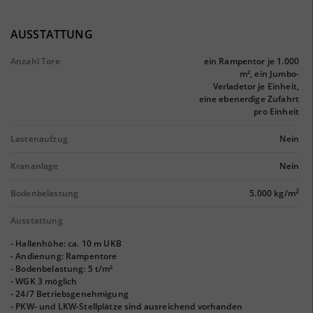
AUSSTATTUNG
Anzahl Tore
ein Rampentor je 1.000
m², ein Jumbo-
Verladetor je Einheit,
eine ebenerdige Zufahrt
pro Einheit
Lastenaufzug
Nein
Krananlage
Nein
2
Bodenbelastung
5.000 kg/m
Ausstattung
- Hallenhöhe: ca. 10 m UKB
- Andienung: Rampentore
- Bodenbelastung: 5 t/m²
- WGK 3 möglich
- 24/7 Betriebsgenehmigung
- PKW- und LKW-Stellplätze sind ausreichend vorhanden