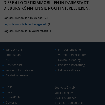
40%
DIESE 4 LOGISTIKIMMOBILIEN IN DARMSTADT-
DIEBURG KÖNNTEN SIE NOCH INTERESSIEREN:
Logistikimmobilien in Messel
(2)
Logistikimmobilie in Pfungstadt
(1)
Logistikimmobilie in Weiterstadt
(1)
Wir über uns
Immobiliensuche
KAUFKRAFT
(STAND: 2018)
Impressum
Vermieten/Verkaufen
AGB
Neubauberatung
Euro pro Kopf
Datenschutz
Investmentberatung
(Landkreis / Kreisfreie Stadt)
24.905 €
KundenInformationen
Exklusivaufträge
Geldwäschegesetz
Kaufkraftindex
(Landkreis / Kreisfreie Stadt)
108,76
Halle
Logivest GmbH
KAUFKRAFT - EURO PRO KOPF
Logistik
Oberanger 24
Lagerfläche
80331 München
Landkreis / Kreisfreie Stadt
22.651 €
Gewerbe
T +49 89 38 88 88 50