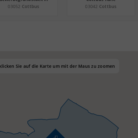
Cottbus nahe
Güterverkehrszentrum
03052
Cottbus
03042
Cottbus
Güterverkehrszentrum
Terminal Schwarzheide
Terminal Schwarzheide
 klicken Sie auf die Karte um mit der Maus zu zoomen