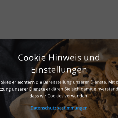
GE
Cookie Hinweis und
Nein
Einstellungen
okies erleichtern die Bereitstellung unserer Dienste. Mit 
zung unserer Dienste erklären Sie sich damit einverstan
dass wir Cookies verwenden.
t GmbH angebotenen Grundstücke und Bestandsflächen können n
 Logistik, Produktion und Light Industrial als Nutzung wünsch
zeiten, Flohmärkte, Konzerte, Filmdrehs etc.)
Datenschutzbestimmungen
gsstätten