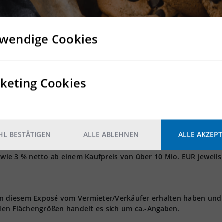
ng wie Hundeschulen
wendige Cookies
ung
keting Cookies
 nicht als provisionsfrei gekennzeichneten Immobilien - erhalten
onatsmieten zzgl. der gesetzlichen MwSt.
t sich die Provision auf 3,5 Nettomonatsmieten. Bei einer
ie Provision auf 4,0 Nettomonatsmieten. Die vorgenannten
gesetzlichen Mehrwertsteuer.
L BESTÄTIGEN
ALLE ABLEHNEN
ALLE AKZEPT
s - für die nicht als provisionsfrei gekennzeichneten Immobi
eis bis einschließlich 5 Mio. EUR, 4 % netto bei einem Kaufprei
owie 3 % netto ab einem Kaufpreis von über 10 Mio. EUR jeweils 
 in diesem Exposé vom Vermieter/Verkäufer erhalten haben und
den Flächengrößen handelt es sich um ca.-Angaben.