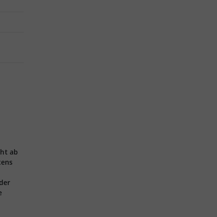
.
eht ab
tens
der
e