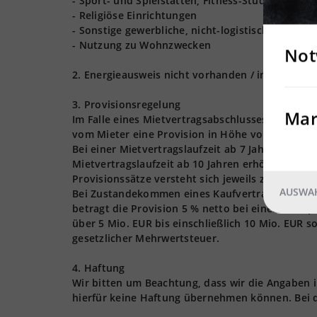
- Sport- und Spielstätten, Fitness-Studios
- Religiöse Einrichtungen
- Sonstige gewerbliche, nicht-logistische Nutzu
- Nutzung zu Wohnzwecken
Not
2. Energieausweis nicht vorhanden / in Bearbeit
3. Provisionsregelung
Mar
Im Falle eines Mietvertragsabschlusses - für die
vom Mieter eine Provision in Höhe von 3 Nettom
Bei einer Mietvertragslaufzeit ab 7 Jahren erhöh
Mietvertragslaufzeit ab 10 Jahren erhöht sich d
Provisionssätze versteht sich jeweils zzgl. der 
AUSWAH
Bei Zustandekommen eines Kaufvertragsabschlusse
betragt die Provision 5 % netto bei einem Kaufpr
über 5 Mio. EUR bis einschließlich 10 Mio. EUR s
gesetzlicher Mehrwertsteuer.
4. Haftung
Wir bitten um Beachtung, dass wir die Angaben
hierfür keine Haftung übernehmen können. Bei 