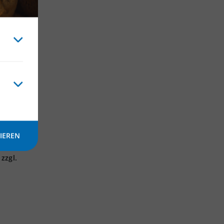
 wir
IEREN
lien –
s von
zzgl.