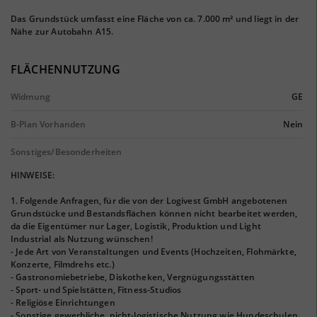
Das Grundstück umfasst eine Fläche von ca. 7.000 m² und liegt in der
Nähe zur Autobahn A15.
FLÄCHENNUTZUNG
Widmung
GE
B-Plan Vorhanden
Nein
Sonstiges/Besonderheiten
HINWEISE:
1. Folgende Anfragen, für die von der Logivest GmbH angebotenen
Grundstücke und Bestandsflächen können nicht bearbeitet werden,
da die Eigentümer nur Lager, Logistik, Produktion und Light
Industrial als Nutzung wünschen!
- Jede Art von Veranstaltungen und Events (Hochzeiten, Flohmärkte,
Konzerte, Filmdrehs etc.)
- Gastronomiebetriebe, Diskotheken, Vergnügungsstätten
- Sport- und Spielstätten, Fitness-Studios
- Religiöse Einrichtungen
- Sonstige gewerbliche, nicht-logistische Nutzung wie Hundeschulen