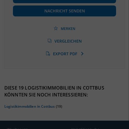
Beschäftigte
(Landkreis / Kreisfreie Stadt)
36.721
(Stand: 06/2020)
NACHRICHT SENDEN
Beschäftigtenquote
(Landkreis / Kreisfreie Stadt)
36,84 %
(Stand: 06/2020)
MERKEN
Arbeitslosenquote
(Landkreis / Kreisfreie Stadt)
VERGLEICHEN
10,24 %
(Stand: 01/2020)
EXPORT PDF
BESCHÄFTIGTEN- UND ARBEITSLOSENQUOTE
10.24%
36%
DIESE 19 LOGISTIKIMMOBILIEN IN COTTBUS
KÖNNTEN SIE NOCH INTERESSIEREN:
Logistikimmobilien in Cottbus
(19)