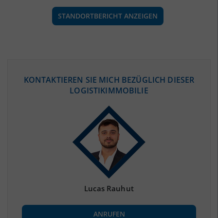
STANDORTBERICHT ANZEIGEN
ÖKONOMISCHE DATEN & FAKTEN
KONTAKTIEREN SIE MICH BEZÜGLICH DIESER
LOGISTIKIMMOBILIE
BEVÖLKERUNG
(STAND: 12/2019)
Bevölkerung Gesamt
(Landkreis / Kreisfreie Stadt)
99.678
Bevölkerungsdichte
2
(Landkreis / Kreisfreie Stadt)
602 Einwohner/km
Fläche
2
(Landkreis / Kreisfreie Stadt)
165,62 km
Lucas Rauhut
BESCHÄFTIGUNG
ANRUFEN