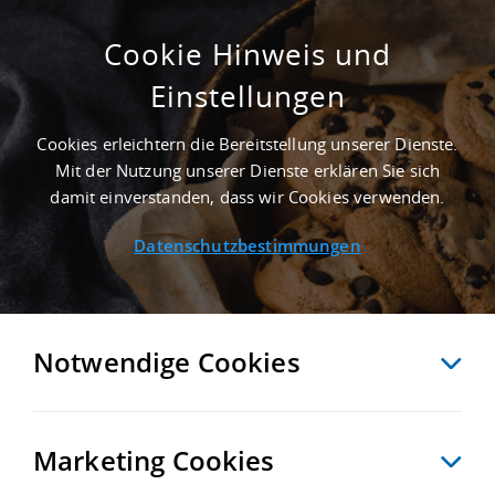
Cookie Hinweis und
Einstellungen
7.000 M² GRUNDSTÜCK IN COTTBUS NAHE
GÜTERVERKEHRSZENTRUM TERMINAL
Cookies erleichtern die Bereitstellung unserer Dienste.
SCHWARZHEIDE
Mit der Nutzung unserer Dienste erklären Sie sich
Startseite
/
Immobiliensuche
/
Detailansicht
damit einverstanden, dass wir Cookies verwenden.
Datenschutzbestimmungen
MERKEN
VERGLEICHEN
EXPORT PDF
ZURÜCK
Notwendige Cookies
Marketing Cookies