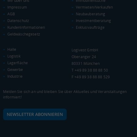
Wir über uns
Immobiliensuche
Impressum
Vermieten/Verkaufen
AGB
Neubauberatung
Datenschutz
Investmentberatung
KAUFKRAFT
(STAND: 2018)
KundenInformationen
Exklusivaufträge
Geldwäschegesetz
Euro pro Kopf
(Landkreis / Kreisfreie Stadt)
19.172 €
Halle
Logivest GmbH
Kaufkraftindex
Logistik
Oberanger 24
(Landkreis / Kreisfreie Stadt)
83,72
Lagerfläche
80331 München
Gewerbe
T +49 89 38 88 88 50
KAUFKRAFT - EURO PRO KOPF
Industrie
F +49 89 38 88 88 529
Landkreis / Kreisfreie Stadt
22.651 €
Bundesland
Melden Sie sich an und bleiben Sie über Aktuelles und Veranstaltungen
20.099 €
Deutschland
informiert!
19.172 €
NEWSLETTER ABONNIEREN
0 €
20.000 €
40.000 €
WIRTSCHAFTSKRAFT
(STAND: 2018)