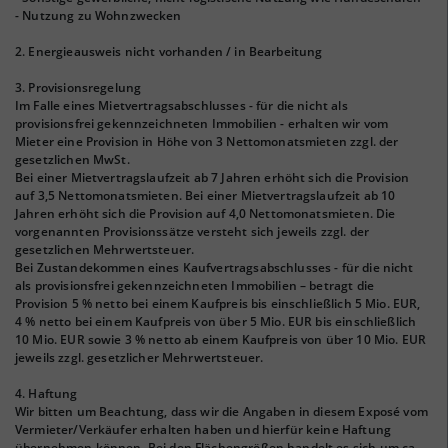
- Nutzung zu Wohnzwecken
2. Energieausweis nicht vorhanden / in Bearbeitung
3. Provisionsregelung
Im Falle eines Mietvertragsabschlusses - für die nicht als
provisionsfrei gekennzeichneten Immobilien - erhalten wir vom
Mieter eine Provision in Höhe von 3 Nettomonatsmieten zzgl. der
gesetzlichen MwSt.
Bei einer Mietvertragslaufzeit ab 7 Jahren erhöht sich die Provision
auf 3,5 Nettomonatsmieten. Bei einer Mietvertragslaufzeit ab 10
Jahren erhöht sich die Provision auf 4,0 Nettomonatsmieten. Die
vorgenannten Provisionssätze versteht sich jeweils zzgl. der
gesetzlichen Mehrwertsteuer.
Bei Zustandekommen eines Kaufvertragsabschlusses - für die nicht
als provisionsfrei gekennzeichneten Immobilien – betragt die
Provision 5 % netto bei einem Kaufpreis bis einschließlich 5 Mio. EUR,
4 % netto bei einem Kaufpreis von über 5 Mio. EUR bis einschließlich
10 Mio. EUR sowie 3 % netto ab einem Kaufpreis von über 10 Mio. EUR
jeweils zzgl. gesetzlicher Mehrwertsteuer.
4. Haftung
Wir bitten um Beachtung, dass wir die Angaben in diesem Exposé vom
Vermieter/Verkäufer erhalten haben und hierfür keine Haftung
übernehmen können. Bei den Flächengrößen handelt es sich um ca.-