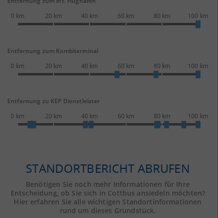
Entfernung zum int. Flughafen
0 km
20 km
40 km
60 km
80 km
100 km
Entfernung zum Kombiterminal
0 km
20 km
40 km
60 km
80 km
100 km
Entfernung zu KEP Dienstleister
0 km
20 km
40 km
60 km
80 km
100 km
STANDORTBERICHT ABRUFEN
Benötigen Sie noch mehr Informationen für Ihre
Entscheidung, ob Sie sich in Cottbus ansiedeln möchten?
Hier erfahren Sie alle wichtigen Standortinformationen
rund um dieses Grundstück.