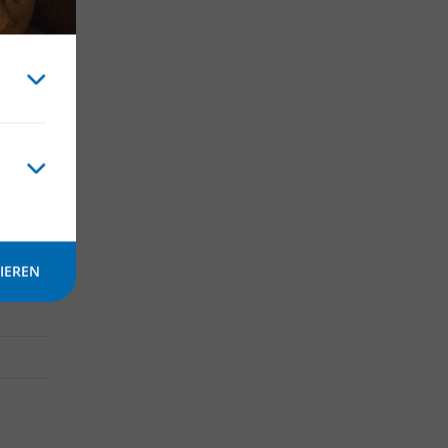
or
IEREN