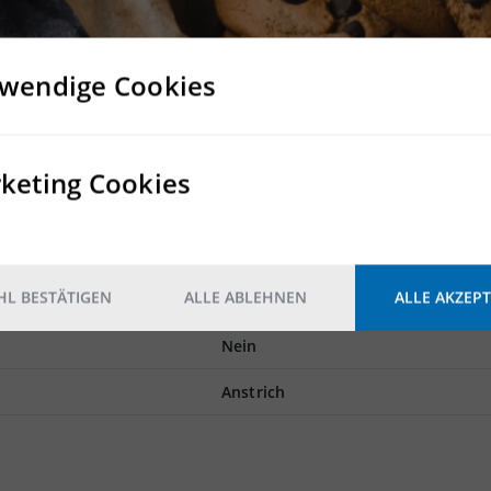
.000 m² Lager- und Logistikfläche
wendige Cookies
 Tore
keting Cookies
Rampe
30 Rampentore // 1 ebenerdiges T
L BESTÄTIGEN
ALLE ABLEHNEN
ALLE AKZEPT
Nein
Nein
Anstrich