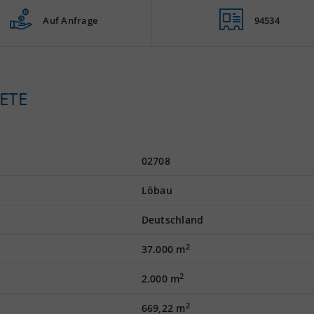
Auf Anfrage
94534
ETE
02708
Löbau
Deutschland
2
37.000 m
2
2.000 m
2
669,22 m