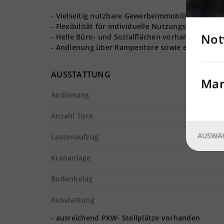
- Vielseitig nutzbare Gewerbeimmobilie auf ca. 2
- Flexibilität für individuelle Nutzungskonzepte
Not
- Helle Büro- und Sozialflächen vorhanden
- Andienung über Rampentore sowie ebenerdige
AUSSTATTUNG
Mar
Andienung
Anzahl Tore
AUSWAH
Lastenaufzug
Krananlage
Bodenbelag
Ausstattung
- ausreichend PKW- Stellplätze vorhanden