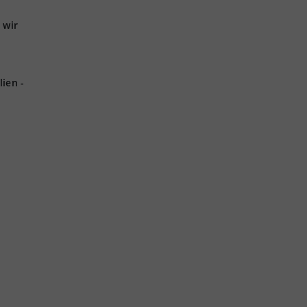
 wir
ien -