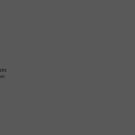
cht
en!