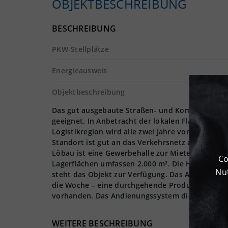
OBJEKTBESCHREIBUNG
BESCHREIBUNG
PKW-Stellplätze
Energieausweis
Objektbeschreibung
Das gut ausgebaute Straßen- und Kommunikations
geeignet. In Anbetracht der lokalen Flächenknapp
Logistikregion wird alle zwei Jahre von der Fraun
Standort ist gut an das Verkehrsnetz angeschlos
Löbau ist eine Gewerbehalle zur Miete verfügbar.
Co
Lagerflächen umfassen 2.000 m². Die Halle weist
Nut
steht das Objekt zur Verfügung. Das Areal umfas
die Woche – eine durchgehende Produktion ist d
vorhanden. Das Andienungssystem dieser Halle is
WEITERE BESCHREIBUNG