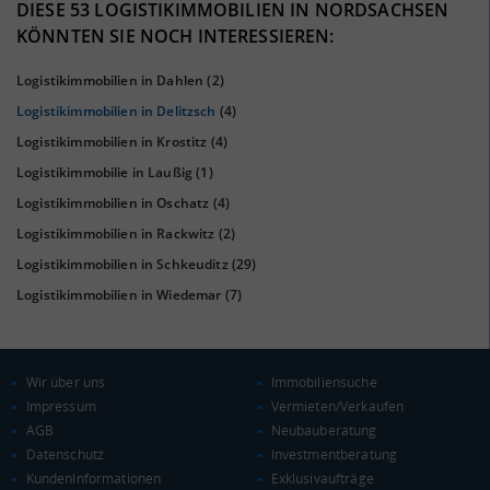
41%
DIESE 53 LOGISTIKIMMOBILIEN IN NORDSACHSEN
KÖNNTEN SIE NOCH INTERESSIEREN:
Logistikimmobilien in Dahlen
(2)
Logistikimmobilien in Delitzsch
(4)
Logistikimmobilien in Krostitz
(4)
Logistikimmobilie in Laußig
(1)
Logistikimmobilien in Oschatz
(4)
Logistikimmobilien in Rackwitz
(2)
KAUFKRAFT
(STAND: 2018)
Logistikimmobilien in Schkeuditz
(29)
Euro pro Kopf
Logistikimmobilien in Wiedemar
(7)
(Landkreis / Kreisfreie Stadt)
20.340 €
Kaufkraftindex
(Landkreis / Kreisfreie Stadt)
88,82
Wir über uns
Immobiliensuche
Impressum
Vermieten/Verkaufen
KAUFKRAFT - EURO PRO KOPF
AGB
Neubauberatung
Datenschutz
Investmentberatung
Landkreis / Kreisfreie Stadt
22.651 €
KundenInformationen
Exklusivaufträge