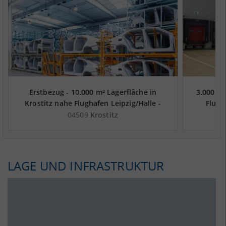
Erstbezug - 10.000 m² Lagerfläche in
3.000 m²
Krostitz nahe Flughafen Leipzig/Halle -
Flugh
Landkreis Nordsachsen
04509
Krostitz
LAGE UND INFRASTRUKTUR