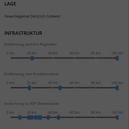
LAGE
Gewerbegebiet Delitzsch Südwest
INFRASTRUKTUR
Entfernung zum int. Flughafen
0 km
20 km
40 km
60 km
80 km
100 km
Entfernung zum Kombiterminal
0 km
20 km
40 km
60 km
80 km
100 km
Entfernung zu KEP Dienstleister
0 km
20 km
40 km
60 km
80 km
100 km