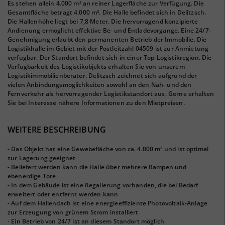
Es stehen allein 4.000 m² an reiner Lagerfläche zur Verfügung. Die
Gesamtfläche beträgt 4.000 m². Die Halle befindet sich in Delitzsch.
Die Hallenhöhe liegt bei 7,8 Meter. Die hervorragend konzipierte
Andienung ermöglicht effektive Be- und Entladevorgänge. Eine 24/7-
Genehmigung erlaubt den permanenten Betrieb der Immobilie. Die
Logistikhalle im Gebiet mit der Postleitzahl 04509 ist zur Anmietung
verfügbar. Der Standort befindet sich in einer Top-Logistikregion. Die
Verfügbarkeit des Logistikobjekts erhalten Sie von unserem
Logistikimmobilienberater. Delitzsch zeichnet sich aufgrund der
vielen Anbindungsmöglichkeiten sowohl an den Nah- und den
Fernverkehr als hervorragender Logistikstandort aus. Gerne erhalten
Sie bei Interesse nähere Informationen zu den Mietpreisen.
WEITERE BESCHREIBUNG
- Das Objekt hat eine Gewebefläche von ca. 4.000 m² und ist optimal
zur Lagerung geeignet
- Beliefert werden kann die Halle über mehrere Rampen und
ebenerdige Tore
- In dem Gebäude ist eine Regalierung vorhanden, die bei Bedarf
erweitert oder entfernt werden kann
- Auf dem Hallendach ist eine energieeffiziente Photovoltaik-Anlage
zur Erzeugung von grünem Strom installiert
- Ein Betrieb von 24/7 ist an diesem Standort möglich