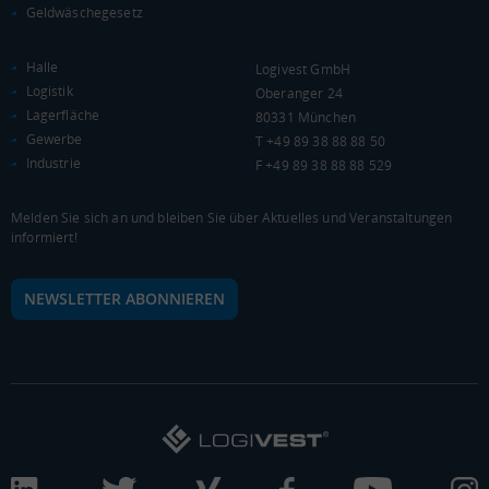
Bundesland
Geldwäschegesetz
20.484 €
Deutschland
20.340 €
Halle
Logivest GmbH
Logistik
0 €
20.000 €
40.000 €
Oberanger 24
Lagerfläche
80331 München
Gewerbe
T +49 89 38 88 88 50
WIRTSCHAFTSKRAFT
(STAND: 2018)
Industrie
F +49 89 38 88 88 529
BRUTTOINLANDSPRODUKT
Melden Sie sich an und bleiben Sie über Aktuelles und Veranstaltungen
(LANDKREIS / KREISFREIE STADT)
informiert!
Gesamt
BIP je Erwerbstätigen
BIP je Einwohner
NEWSLETTER ABONNIEREN
5.430.738 Tsd. €
58.277 €
27.465 €
BRUTTOWERTSCHÖPFUNG
(LANDKREIS / KREISFREIE STADT)
Gesamt
Produzierendes Gewerbe
Handel und Verke
4.891.524 Tsd. €
1.027.254 Tsd. €
1.241.239 Tsd. €