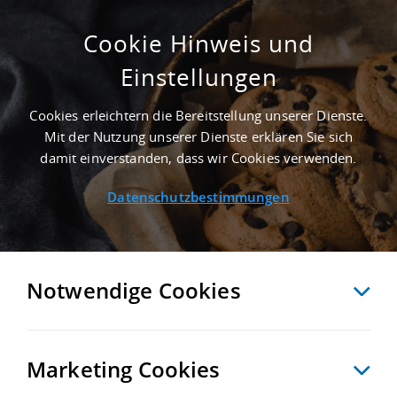
Cookie Hinweis und
Einstellungen
4.000 M² LAGERHALLE IN DELITZSCH NAHE
FLUGHAFEN LEIPZIG/HALLE - LANDKREIS
Cookies erleichtern die Bereitstellung unserer Dienste.
NORDSACHSEN
Mit der Nutzung unserer Dienste erklären Sie sich
Startseite
/
Immobiliensuche
/
Detailansicht
damit einverstanden, dass wir Cookies verwenden.
Datenschutzbestimmungen
MERKEN
VERGLEICHEN
EXPORT PDF
ZURÜCK
Notwendige Cookies
Marketing Cookies