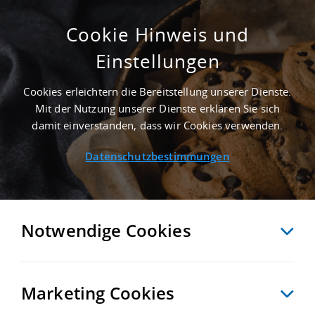
Cookie Hinweis und
Einstellungen
10.300 M² INDUSTRIEHALLE IN
GELSENKIRCHEN AN DER AUTOBAHN A 42
Cookies erleichtern die Bereitstellung unserer Dienste.
Startseite
/
Immobiliensuche
/
Detailansicht
Mit der Nutzung unserer Dienste erklären Sie sich
damit einverstanden, dass wir Cookies verwenden.
Datenschutzbestimmungen
MERKEN
VERGLEICHEN
EXPORT PDF
ZURÜCK
Notwendige Cookies
Marketing Cookies