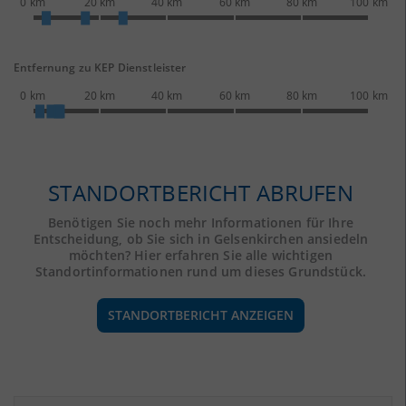
0 km
20 km
40 km
60 km
80 km
100 km
Entfernung zu KEP Dienstleister
0 km
20 km
40 km
60 km
80 km
100 km
STANDORTBERICHT ABRUFEN
Benötigen Sie noch mehr Informationen für Ihre
Entscheidung, ob Sie sich in Gelsenkirchen ansiedeln
möchten? Hier erfahren Sie alle wichtigen
Standortinformationen rund um dieses Grundstück.
STANDORTBERICHT ANZEIGEN