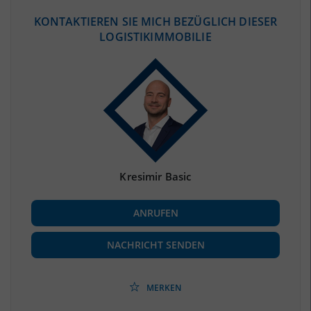
ÖKONOMISCHE DATEN & FAKTEN
KONTAKTIEREN SIE MICH BEZÜGLICH DIESER
LOGISTIKIMMOBILIE
BEVÖLKERUNG
(STAND: 12/2019)
Bevölkerung Gesamt
(Landkreis / Kreisfreie Stadt)
259.645
Bevölkerungsdichte
2
(Landkreis / Kreisfreie Stadt)
2.474 Einwohner/km
Fläche
2
(Landkreis / Kreisfreie Stadt)
104,94 km
Kresimir Basic
BESCHÄFTIGUNG
ANRUFEN
Beschäftigte
(Landkreis / Kreisfreie Stadt)
85.302
(Stand: 06/2020)
NACHRICHT SENDEN
Beschäftigtenquote
(Landkreis / Kreisfreie Stadt)
32,85 %
(Stand: 06/2020)
MERKEN
Arbeitslosenquote