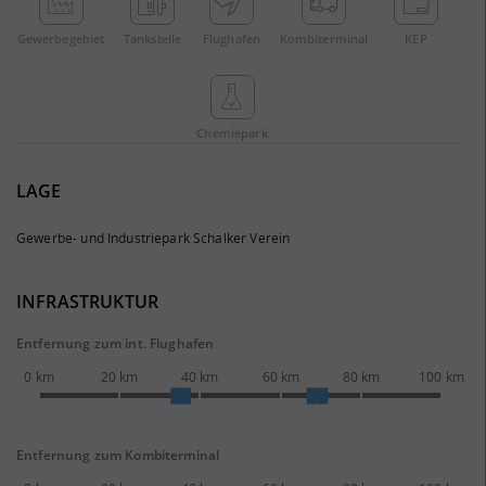
Gewerbe­gebiet
Tankstelle
Flughafen
Kombi­terminal
KEP
Chemie­park
LAGE
Gewerbe- und Industriepark Schalker Verein
INFRASTRUKTUR
Entfernung zum int. Flughafen
0 km
20 km
40 km
60 km
80 km
100 km
Entfernung zum Kombiterminal