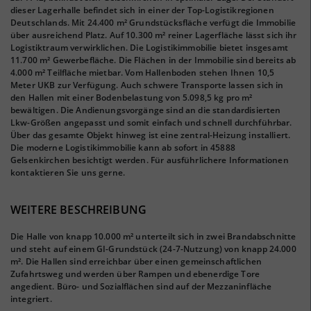
dieser Lagerhalle befindet sich in einer der Top-Logistikregionen
Deutschlands. Mit 24.400 m² Grundstücksfläche verfügt die Immobilie
über ausreichend Platz. Auf 10.300 m² reiner Lagerfläche lässt sich ihr
Logistiktraum verwirklichen. Die Logistikimmobilie bietet insgesamt
11.700 m² Gewerbefläche. Die Flächen in der Immobilie sind bereits ab
4.000 m² Teilfläche mietbar. Vom Hallenboden stehen Ihnen 10,5
Meter UKB zur Verfügung. Auch schwere Transporte lassen sich in
den Hallen mit einer Bodenbelastung von 5.098,5 kg pro m²
bewältigen. Die Andienungsvorgänge sind an die standardisierten
Lkw-Größen angepasst und somit einfach und schnell durchführbar.
Über das gesamte Objekt hinweg ist eine zentral-Heizung installiert.
Die moderne Logistikimmobilie kann ab sofort in 45888
Gelsenkirchen besichtigt werden. Für ausführlichere Informationen
kontaktieren Sie uns gerne.
WEITERE BESCHREIBUNG
Die Halle von knapp 10.000 m² unterteilt sich in zwei Brandabschnitte
und steht auf einem GI-Grundstück (24-7-Nutzung) von knapp 24.000
m². Die Hallen sind erreichbar über einen gemeinschaftlichen
Zufahrtsweg und werden über Rampen und ebenerdige Tore
angedient. Büro- und Sozialflächen sind auf der Mezzaninfläche
integriert.