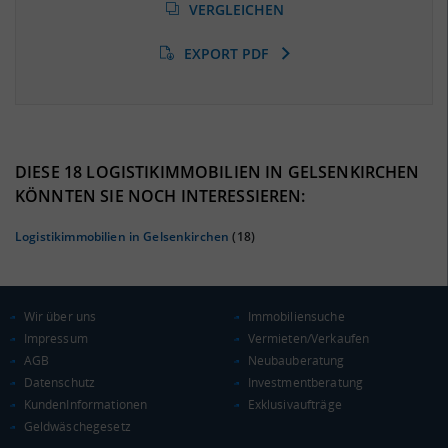
(Landkreis / Kreisfreie Stadt)
VERGLEICHEN
18,5 %
(Stand: 01/2020)
EXPORT PDF
BESCHÄFTIGTEN- UND ARBEITSLOSENQUOTE
18.5%
32%
DIESE 18 LOGISTIKIMMOBILIEN IN GELSENKIRCHEN
KÖNNTEN SIE NOCH INTERESSIEREN:
Logistikimmobilien in Gelsenkirchen
(18)
Wir über uns
Immobiliensuche
Impressum
Vermieten/Verkaufen
AGB
Neubauberatung
Datenschutz
Investmentberatung
KAUFKRAFT
(STAND: 2018)
KundenInformationen
Exklusivaufträge
Geldwäschegesetz
Euro pro Kopf