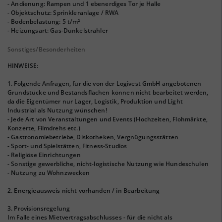
- Andienung: Rampen und 1 ebenerdiges Tor je Halle
- Objektschutz: Sprinkleranlage / RWA
- Bodenbelastung: 5 t/m²
- Heizungsart: Gas-Dunkelstrahler
Sonstiges/Besonderheiten
HINWEISE:
1. Folgende Anfragen, für die von der Logivest GmbH angebotenen
Grundstücke und Bestandsflächen können nicht bearbeitet werden,
da die Eigentümer nur Lager, Logistik, Produktion und Light
Industrial als Nutzung wünschen!
- Jede Art von Veranstaltungen und Events (Hochzeiten, Flohmärkte,
Konzerte, Filmdrehs etc.)
- Gastronomiebetriebe, Diskotheken, Vergnügungsstätten
- Sport- und Spielstätten, Fitness-Studios
- Religiöse Einrichtungen
- Sonstige gewerbliche, nicht-logistische Nutzung wie Hundeschulen
- Nutzung zu Wohnzwecken
2. Energieausweis nicht vorhanden / in Bearbeitung
3. Provisionsregelung
Im Falle eines Mietvertragsabschlusses - für die nicht als