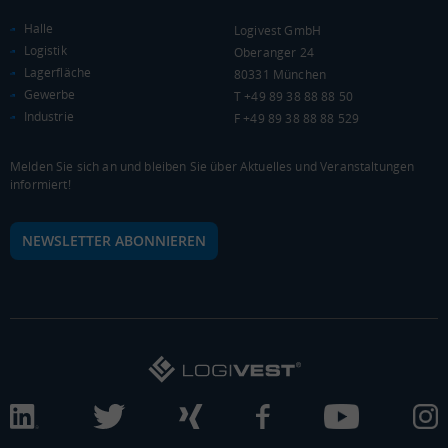
(Landkreis / Kreisfreie Stadt)
16.450 €
Halle
Logivest GmbH
Kaufkraftindex
Logistik
Oberanger 24
(Landkreis / Kreisfreie Stadt)
71,84
Lagerfläche
80331 München
Gewerbe
T +49 89 38 88 88 50
KAUFKRAFT - EURO PRO KOPF
Industrie
F +49 89 38 88 88 529
Landkreis / Kreisfreie Stadt
22.651 €
Bundesland
Melden Sie sich an und bleiben Sie über Aktuelles und Veranstaltungen
22.233 €
Deutschland
informiert!
16.450 €
NEWSLETTER ABONNIEREN
0 €
20.000 €
40.000 €
WIRTSCHAFTSKRAFT
(STAND: 2018)
BRUTTOINLANDSPRODUKT
(LANDKREIS / KREISFREIE STADT)
Gesamt
BIP je Erwerbstätigen
BIP je Einwohner
7.879.129 Tsd. €
67.943 €
30.248 €