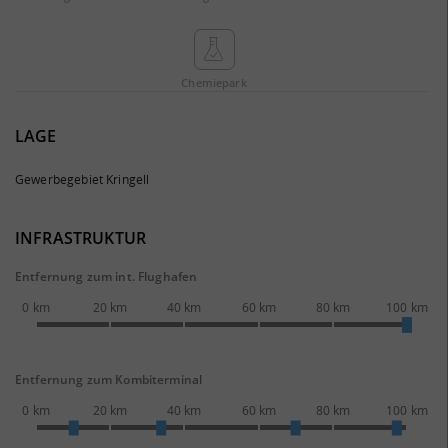
Chemie­park
LAGE
Gewerbegebiet Kringell
INFRASTRUKTUR
Entfernung zum int. Flughafen
0 km
20 km
40 km
60 km
80 km
100 km
Entfernung zum Kombiterminal
0 km
20 km
40 km
60 km
80 km
100 km