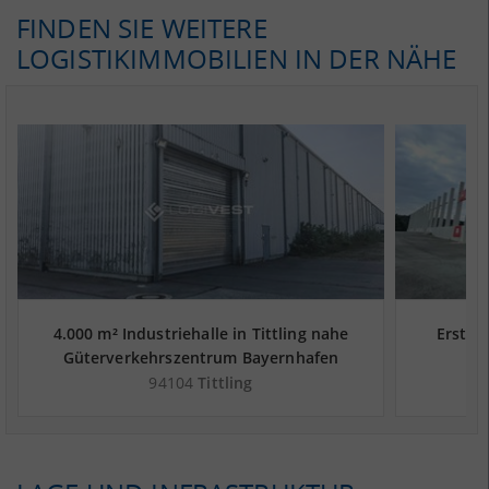
FINDEN SIE WEITERE
LOGISTIKIMMOBILIEN IN DER NÄHE
4.000 m² Industriehalle in Tittling nahe
Erstbez
Güterverkehrszentrum Bayernhafen
Passau - Landkreis Passau
Güter
94104
Tittling
P