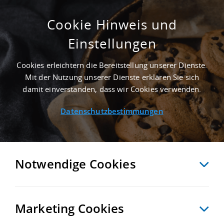
Cookie Hinweis und
Einstellungen
GEPFLEGT - 1.000 M² LAGERHALLE IN
NEUKIRCHEN VORM WALD NAHE
Cookies erleichtern die Bereitstellung unserer Dienste.
GÜTERVERKEHRSZENTRUM BAYERNHAFEN
Mit der Nutzung unserer Dienste erklären Sie sich
PASSAU - LANDKREIS PASSAU
damit einverstanden, dass wir Cookies verwenden.
Startseite
/
Immobiliensuche
/
Detailansicht
Datenschutzbestimmungen
MERKEN
VERGLEICHEN
EXPORT PDF
ZURÜCK
Notwendige Cookies
Marketing Cookies