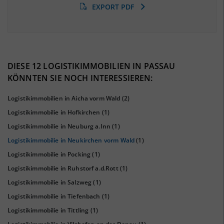
EXPORT PDF
BESCHÄFTIGTEN- UND ARBEITSLOSENQUOTE
4.77%
40%
DIESE 12 LOGISTIKIMMOBILIEN IN PASSAU
KÖNNTEN SIE NOCH INTERESSIEREN:
Logistikimmobilien in Aicha vorm Wald
(2)
Logistikimmobilie in Hofkirchen
(1)
Logistikimmobilie in Neuburg a.Inn
(1)
Logistikimmobilie in Neukirchen vorm Wald
(1)
Logistikimmobilie in Pocking
(1)
Logistikimmobilie in Ruhstorf a.d.Rott
(1)
KAUFKRAFT
(STAND: 2018)
Logistikimmobilie in Salzweg
(1)
Euro pro Kopf
Logistikimmobilie in Tiefenbach
(1)
(Landkreis / Kreisfreie Stadt)
22.094 €
Logistikimmobilie in Tittling
(1)
Kaufkraftindex