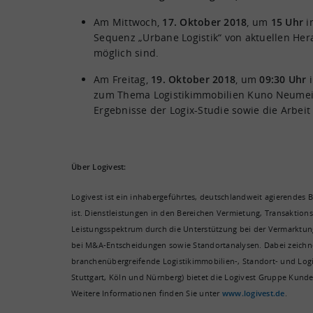
Am Mittwoch,
17. Oktober 2018
, um
15 Uhr
i
Sequenz „Urbane Logistik“ von aktuellen He
möglich sind.
Am Freitag,
19. Oktober 2018
, um
09:30 Uhr
zum Thema Logistikimmobilien Kuno Neumei
Ergebnisse der Logix-Studie sowie die Arbei
Über Logivest:
Logivest ist ein inhabergeführtes, deutschlandweit agierendes 
ist. Dienstleistungen in den Bereichen Vermietung, Transaktio
Leistungsspektrum durch die Unterstützung bei der Vermarktun
bei M&A-Entscheidungen sowie Standortanalysen. Dabei zeichn
branchenübergreifende Logistikimmobilien-, Standort- und Log
Stuttgart, Köln und Nürnberg) bietet die Logivest Gruppe Kund
Weitere Informationen finden Sie unter
www.logivest.de
.