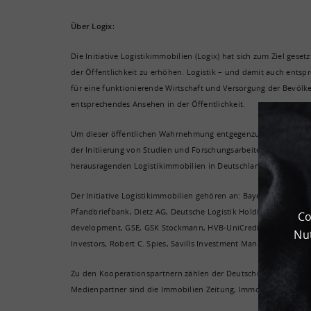
Über Logix:
Die Initiative Logistikimmobilien (Logix) hat sich zum Ziel gese
der Öffentlichkeit zu erhöhen. Logistik – und damit auch ents
für eine funktionierende Wirtschaft und Versorgung der Bevölke
entsprechendes Ansehen in der Öffentlichkeit.
Um dieser öffentlichen Wahrnehmung entgegenzuwirken engagiert
der Initiierung von Studien und Forschungsarbeiten. Zudem verg
herausragenden Logistikimmobilien in Deutschland. Der Award wi
Der Initiative Logistikimmobilien gehören an: Bayern LB, Breme
Pfandbriefbank, Dietz AG, Deutsche Logistik Holding, Expo Real
Co
development, GSE, GSK Stockmann, HVB-UniCredit, Immogate, Immo
Nut
Investors, Robert C. Spies, Savills Investment Management, Segr
Zu den Kooperationspartnern zählen der Deutsche Städte- und 
Medienpartner sind die Immobilien Zeitung, Immobilien Manager