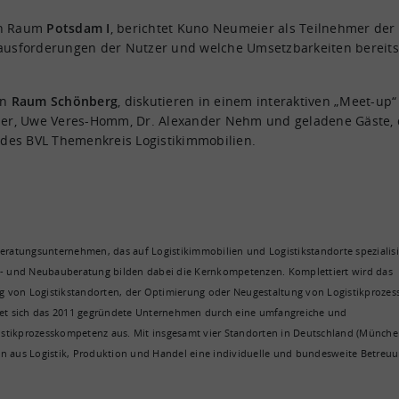
n Raum
Potsdam I
, berichtet Kuno Neumeier als Teilnehmer der
rausforderungen der Nutzer und welche Umsetzbarkeiten bereits
in
Raum Schönberg
, diskutieren in einem interaktiven „Meet-up“
er, Uwe Veres-Homm, Dr. Alexander Nehm und geladene Gäste, 
t des BVL Themenkreis Logistikimmobilien.
Beratungsunternehmen, das auf Logistikimmobilien und Logistikstandorte spezialisi
ns- und Neubauberatung bilden dabei die Kernkompetenzen. Komplettiert wird das
g von Logistikstandorten, der Optimierung oder Neugestaltung von Logistikprozes
et sich das 2011 gegründete Unternehmen durch eine umfangreiche und
istikprozesskompetenz aus. Mit insgesamt vier Standorten in Deutschland (Münche
en aus Logistik, Produktion und Handel eine individuelle und bundesweite Betreuu