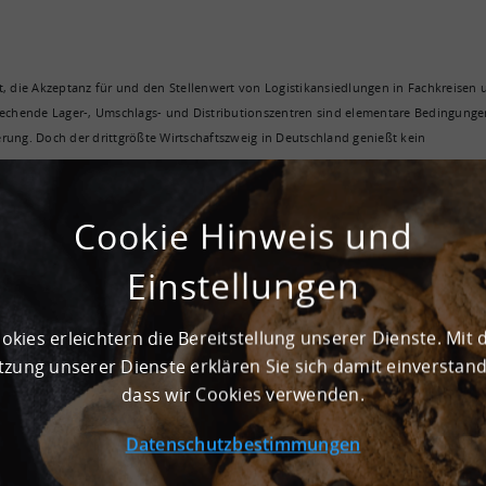
tzt, die Akzeptanz für und den Stellenwert von Logistikansiedlungen in Fachkreisen
prechende Lager-, Umschlags- und Distributionszentren sind elementare Bedingunge
rung. Doch der drittgrößte Wirtschaftszweig in Deutschland genießt kein
 sich die Logix-Initiative seit 2012 mit der Schaffung von Dialogangeboten sowie
Cookie Hinweis und
ibt die Initiative seit 2013 im zweijährigen Rhythmus den Logix Award für die
rd jeweils auf der Expo Real in München feierlich verliehen.
Einstellungen
r Bau, CBRE, Colliers, Deka Immobilien, Deutsche Logistik Holding, Deutsche
, Fiege, Flex Lighting Solutions, Four Parx, Garbe, Goldbeck, Goodman, greenfield
okies erleichtern die Bereitstellung unserer Dienste. Mit 
lox, JLL, Köster Bau, Lidl, Logicor, Logivest, Panattoni, phase5, Realogis, RLI
zung unserer Dienste erklären Sie sich damit einverstan
o, TH Real Estate, Verdion, Wisag.
dass wir Cookies verwenden.
Gemeindebund (DStGB) sowie der ZIA (Zentraler Immobilien Ausschuss). Exklusive
Datenschutzbestimmungen
, die DVZ sowie Logistik heute.