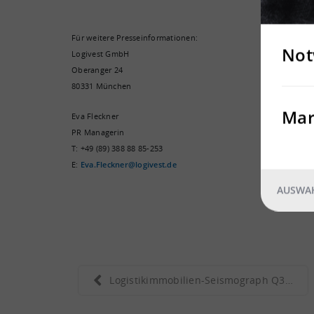
Für weitere Presseinformationen:
Not
Logivest GmbH
Oberanger 24
80331 München
Mar
Eva Fleckner
PR Managerin
T: +49 (89) 388 88 85-253
E:
Eva.Fleckner@logivest.de
AUSWAH
Logistikimmobilien-Seismograph Q3 2018: Neubauentw...