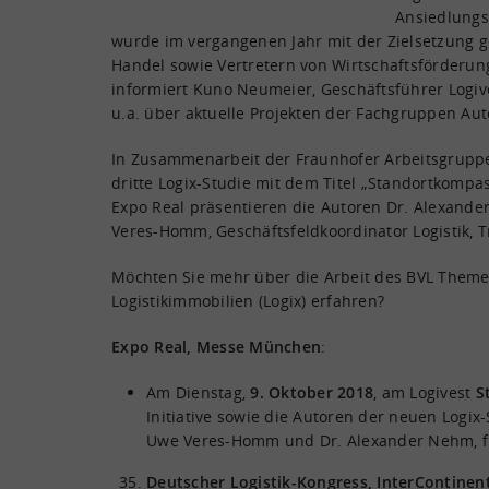
Ansiedlungs
wurde im vergangenen Jahr mit der Zielsetzung ge
Handel sowie Vertretern von Wirtschaftsförderun
informiert Kuno Neumeier, Geschäftsführer Logi
u.a. über aktuelle Projekten der Fachgruppen Au
In Zusammenarbeit der Fraunhofer Arbeitsgruppe 
dritte Logix-Studie mit dem Titel „Standortkompa
Expo Real präsentieren die Autoren Dr. Alexand
Veres-Homm, Geschäftsfeldkoordinator Logistik, T
Möchten Sie mehr über die Arbeit des BVL Themen
Logistikimmobilien (Logix) erfahren?
Expo Real, Messe München
:
Am Dienstag,
9. Oktober 2018
, am Logivest
S
Initiative sowie die Autoren der neuen Logi
Uwe Veres-Homm und Dr. Alexander Nehm, fü
Deutscher Logistik-Kongress, InterContinent