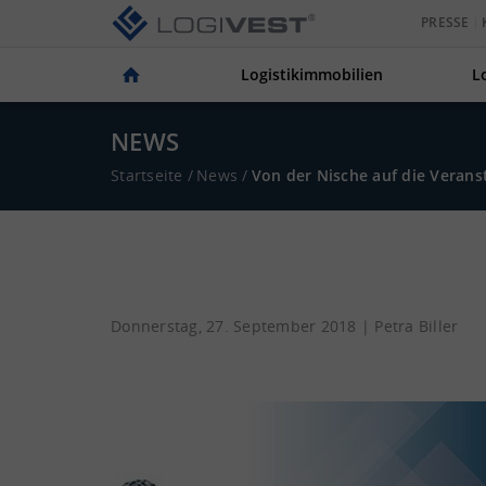
PRESSE
Logistikimmobilien
L
NEWS
Startseite
/
News
/
Von der Nische auf die Verans
Donnerstag, 27. September 2018 |
Petra Biller