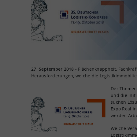
27. September 2018
- Flächenknappheit, Fachkrä
Herausforderungen, welche die Logistikimmobili
Der Themenk
und die Init
suchen Lösun
Expo Real i
werden Arbei
Welche Verä
Logistikimmo