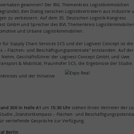
vorhaben gewinnen? Der BVL Themenkreis Logistikimmobilien
gründet, den Dialog zwischen Logistikvertretern aus Industrie 
gen zu verbessern. Auf dem 35. Deutschen Logistik-Kongress
vest GmbH und Sprecher des BVL Themenkreis Logistikimmobilien
tomotive und Urbane Logistikimmobilien.
für Supply Chain Services SCS und der Logivest Concept ist die
ss – Flächen- und Beschäftigungspotentiale“ entstanden. Auf der
er Nehm, Geschäftsführer der Logivest Concept GmbH, und Uwe
ransport & Mobilität, Fraunhofer SCS, die Ergebnisse der Studie.
kreises und der Initiative
tand 300 in Halle A1
um
15:30 Uhr
stehen Ihnen Vertreter der Lo
x-Studie „Standortkompass – Flächen- und Beschäftigungspotentia
r vertiefende Gespräche zur Verfügung.
al Berlin
: