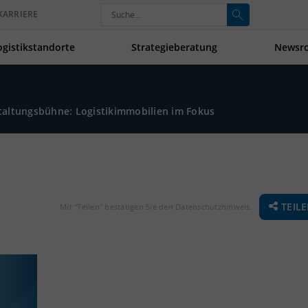
KARRIERE
ogistikstandorte
Strategieberatung
Newsr
taltungsbühne: Logistikimmobilien im Fokus
TEIL
Mit "Teilen" bestätigen Sie den Datenschutzhinweis.