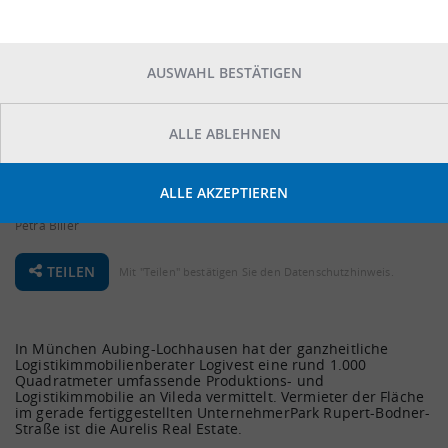
AUSWAHL BESTÄTIGEN
ALLE ABLEHNEN
ALLE AKZEPTIEREN
Donnerstag, 12. März 2026 |
Petra Biller
TEILEN
Mit "Teilen" bestätigen Sie den Datenschutzhinweis.
In München Aubing-Lochhausen hat der ganzheitliche
Logistikimmobilienberater Logivest eine rund 1.000
Quadratmeter umfassende Produktions- und
Logistikimmobilie an Vileda vermittelt. Vermieter der Fläche
im gerade fertiggestellten UnternehmerPark Rupert-Bodner-
Straße ist die Aurelis Real Estate.