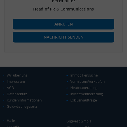
Petra Biller
Head of PR & Communications
ANRUFEN
NACHRICHT SENDEN
Wir über uns
Immobiliensuche
Impressum
Vermieten/Verkaufen
AGB
Neubauberatung
Datenschutz
Investmentberatung
KundenInformationen
Exklusivaufträge
Geldwäschegesetz
Halle
Logivest GmbH
Logistik