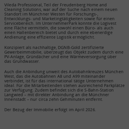
Vileda Professional, Teil der Freudenberg Home and
Cleaning Solutions, war auf der Suche nach einem neuen
Standort im Münchner Westen für Forschungs-,
Entwicklungs- und Marketingtätigkeiten sowie für einen
Servicebereich. Im UnternehmerPark konnte die Logivest
eine Fläche vermitteln, die sowohl einen Büro- als auch
einen Hallenbereich bietet und durch eine ebenerdige
Andienung eine effiziente Logistik ermöglicht.
Konzipiert als nachhaltige, DGNB-Gold zertifizierte
Gewerbeimmobilie, überzeugt das Objekt zudem durch eine
PV-Anlage, Gründächer und eine Wärmeversorgung über
das Grundwasser.
Auch die Anbindung unweit des Autobahnkreuzes München
West, das die Autobahnen A8 und A99 miteinander
verbindet, ist für das international tätige Unternehmen
ideal. Für die Mitarbeitenden stehen ausreichend Parkplätze
Wir begleiten den Bau von
zur Verfügung. Zudem befindet sich die S-Bahn-Station
Logistikimmobilien, Lager-
Langwied – mit direkter Anbindung an die Münchner
und Gewerbehallen. Von der
Innenstadt – nur circa zehn Gehminuten entfernt.
Investor, Eigentümer oder
Neubauberatung bis zur
Bauherr von
Der Bezug der Immobilie erfolgt im April 2026.
Schlüsselübergabe. Wir
Vertrauen Sie auf unsere
Logistikimmobilien? Wir
unterstützen Sie bei der
professionelle Vermittlung
haben für alle das passende
Realisierung Ihres Projektes.
und exklusive Vermarktung
Angebot. Unsere Experten