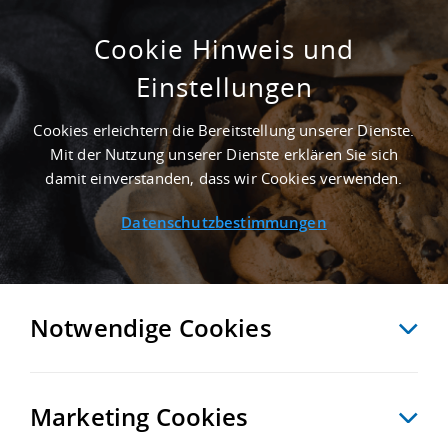
Cookie Hinweis und
Einstellungen
NEWS
Startseite
/
News
/
Neuer Standort im Münchner Westen – Logivest vermittelt
Cookies erleichtern die Bereitstellung unserer Dienste.
Logistikimmobilie an Vileda
Mit der Nutzung unserer Dienste erklären Sie sich
damit einverstanden, dass wir Cookies verwenden.
Datenschutzbestimmungen
NEUER STANDORT IM MÜNCHNER
WESTEN – LOGIVEST VERMITTELT
LOGISTIKIMMOBILIE AN VILEDA
Notwendige Cookies
Marketing Cookies