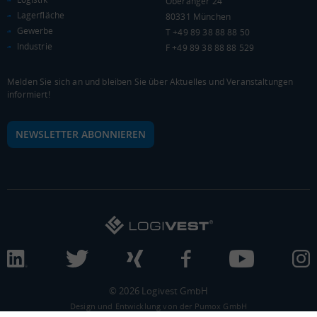
Oberanger 24
Lagerfläche
80331 München
Gewerbe
T +49 89 38 88 88 50
Industrie
F +49 89 38 88 88 529
Melden Sie sich an und bleiben Sie über Aktuelles und Veranstaltungen
informiert!
NEWSLETTER ABONNIEREN
© 2026 Logivest GmbH
Design und Entwicklung von der Pumox GmbH