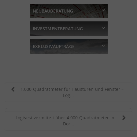
Ihrer Logistikimmobilie.
für Logistikimmobilien
Nehmen Sie Kontakt mit
NEUBAUBERATUNG
beraten Sie gerne.
unseren regionalen Experten
auf. Wir erklären Ihnen unser
INVESTMENTBERATUNG
Vorgehen.
EXKLUSIVAUFTRÄGE
1.000 Quadratmeter für Haustüren und Fenster –
Log...
Logivest vermittelt über 4.000 Quadratmeter in
Dor...