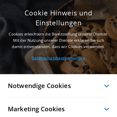
Cookie Hinweis und
Einstellungen
NEWS
Startseite
/
News
/
Neueste Beiträge
Cookies erleichtern die Bereitstellung unserer Dienste.
Mit der Nutzung unserer Dienste erklären Sie sich
damit einverstanden, dass wir Cookies verwenden.
ARCHIV
EIN NEUES LAGER FÜR SCHNEEPFLUG
Datenschutzbestimmungen
& CO IN LANDSHUT
Notwendige Cookies
Marketing Cookies