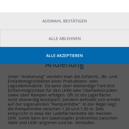
ABC-Teile
AUSWAHL BESTÄTIGEN
Andienung
Andockstelle
Anpassrampe
ALLE ABLEHNEN
Assetklasse
Automotive
ALLE AKZEPTIEREN
Andienung
Unter "Andienung" versteht man die Zufahrts-, Be- und
Entlademöglichkeiten einer Produktions- oder
Logistikimmobilie. Sie kann über ebenerdige Tore (mit
Einfahrmöglichkeit für den LKW) oder Überladebrücken
sowie über Rampen erfolgen. Oft ist die Lagerfläche
nicht ebenerdig konzipiert, sondern befindet sich erhöht
auf der sogenannten "Rampenhöhe". In der Regel liegt
die Rampenhöhe zwischen 1,20 und 1,30 m. Dies
entspricht in etwa der Ladeflächenhöhe der meisten
LKW. Somit kann ein Gabelstapler problemlos zwischen
Halle und LKW rangieren und be- /entladen.