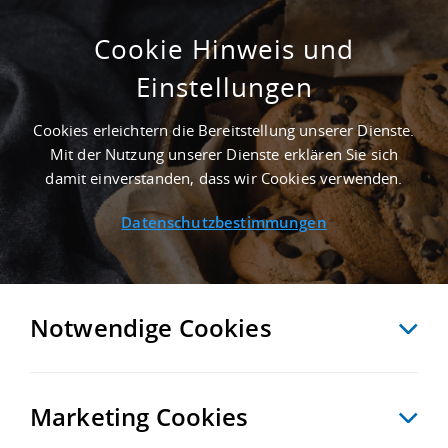
Cookie Hinweis und
Einstellungen
LOXIKON
Startseite
/
Newsroom
/
LoXikon
/
Andienung
Cookies erleichtern die Bereitstellung unserer Dienste.
Mit der Nutzung unserer Dienste erklären Sie sich
damit einverstanden, dass wir Cookies verwenden.
Das Loxikon von
Datenschutzbestimmungen
Logivest
WICHTIGE FACHBEGRIFFE AUS DER WELT DER LOGISTIK- UND
INDUSTRIEIMMOBILIEN.
Notwendige Cookies
A
Ä
B
C
D
E
F
G
H
I
J
K
L
M
N
O
Ö
P
Q
R
S
T
U
Ü
V
W
X
Y
Z
Marketing Cookies
0-9