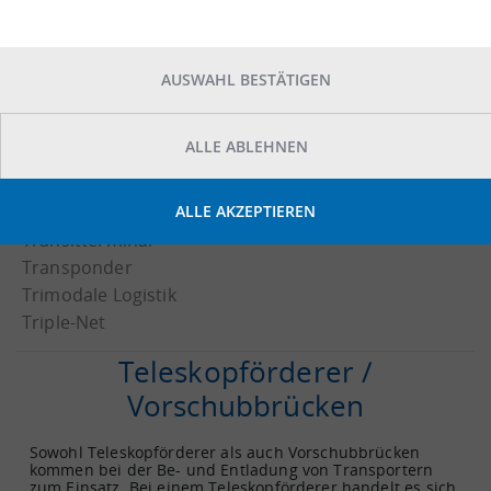
0-9
Teleskopförderer / Vorschubbrücken
AUSWAHL BESTÄTIGEN
Third Party Logistics (3PL)
Tiefhof
ALLE ABLEHNEN
Total Return
Tourenplanung
ALLE AKZEPTIEREN
Tracking and Tracing
Transitterminal
Transponder
Trimodale Logistik
Triple-Net
Teleskopförderer /
Vorschubbrücken
Sowohl Teleskopförderer als auch Vorschubbrücken
kommen bei der Be- und Entladung von Transportern
zum Einsatz. Bei einem Teleskopförderer handelt es sich