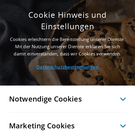
Cookie Hinweis und
Einstellungen
LOXIKON
Startseite
/
Newsroom
/
LoXikon
/
Teleskopförderer / Vorschubbrücken
Cookies erleichtern die Bereitstellung unserer Dienste.
Mit der Nutzung unserer Dienste erklären Sie sich
damit einverstanden, dass wir Cookies verwenden.
Das Loxikon von
Datenschutzbestimmungen
Logivest
WICHTIGE FACHBEGRIFFE AUS DER WELT DER LOGISTIK- UND
Notwendige Cookies
INDUSTRIEIMMOBILIEN.
A
Ä
B
C
D
E
F
G
H
I
J
K
L
M
N
Marketing Cookies
O
Ö
P
Q
R
S
T
U
Ü
V
W
X
Y
Z