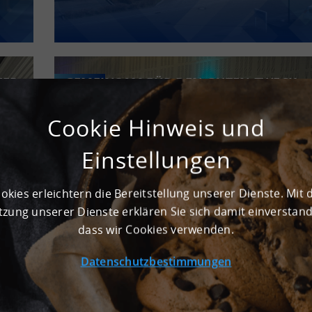
TER
GEMEINSAM FÜR DEN GUTEN ZWECK –
PRESSE
„LOGISTIK IN BEWEGUNG“ SAMMELT
ÜBER 125.000 KILOMETER
Cookie Hinweis und
Einstellungen
okies erleichtern die Bereitstellung unserer Dienste. Mit 
zung unserer Dienste erklären Sie sich damit einverstan
dass wir Cookies verwenden.
Datenschutzbestimmungen