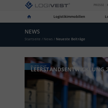
PRESSE
Logistikimmobilien
L
NEWS
Startseite
/
News
/
Neueste Beiträge
BLITZLICHT
LEERSTANDSENTWICKLUNG 20