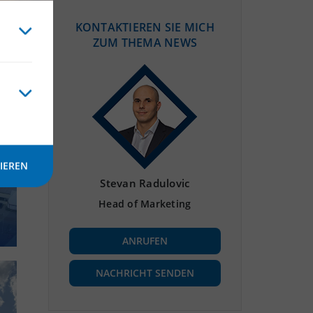
KONTAKTIEREN SIE MICH
ZUM THEMA NEWS
G
IEREN
Stevan Radulovic
Head of Marketing
ANRUFEN
NACHRICHT SENDEN