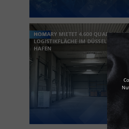
HOMARY MIETET 4.600 QUADRATME
PRESSE
LOGISTIKFLÄCHE IM DÜSSELDORFER
HAFEN
Co
Nut