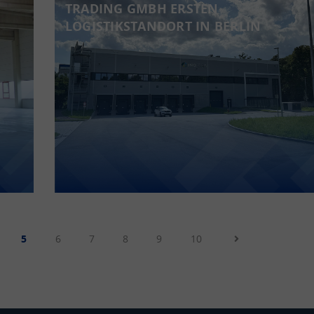
TRADING GMBH ERSTEN
LOGISTIKSTANDORT IN BERLIN
5
6
7
8
9
10
Next Page