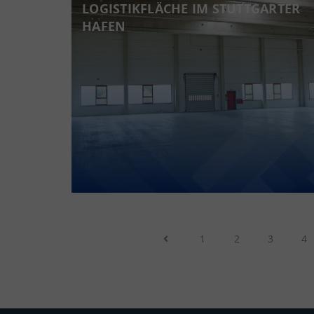
LOGISTIKFLÄCHE IM STUTTGARTER
HAFEN
1
2
3
4
Previous Page