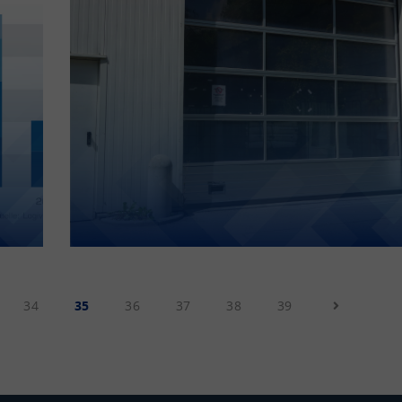
34
35
36
37
38
39
Next Page