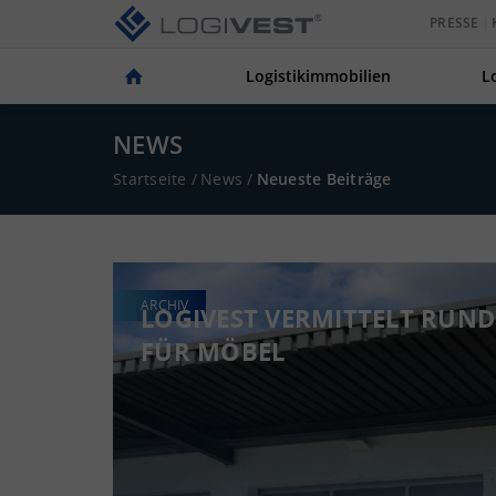
PRESSE
Logistikimmobilien
L
NEWS
Startseite
/
News
/
Neueste Beiträge
ARCHIV
LOGIVEST VERMITTELT RUN
FÜR MÖBEL