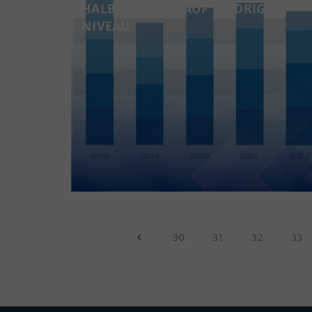
HALBJAHR 2023 AUF NIEDRIGEM
NIVEAU
30
31
32
33
Previous Page