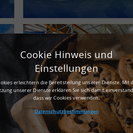
ER
NEUES LAGER FÜR SAMEN,
ARCHIV
BLUMENZWIEBELN UND CO. AUF DER
SCHWÄBISCHEN ALB
Cookie Hinweis und
Einstellungen
okies erleichtern die Bereitstellung unserer Dienste. Mit 
zung unserer Dienste erklären Sie sich damit einverstan
dass wir Cookies verwenden.
Datenschutzbestimmungen