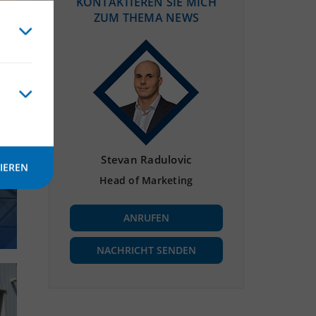
KONTAKTIEREN SIE MICH
ZUM THEMA NEWS
Stevan Radulovic
IEREN
Head of Marketing
ANRUFEN
NACHRICHT SENDEN